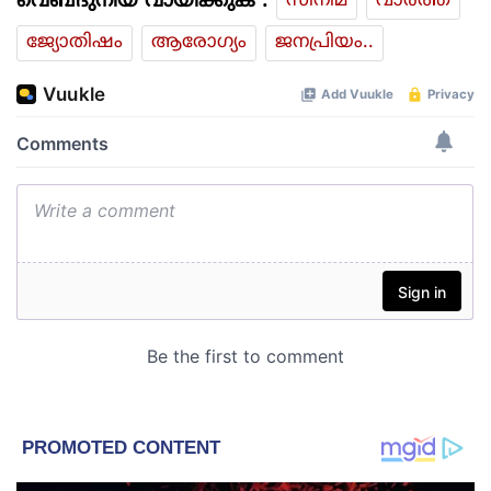
വെബ്ദുനിയ വായിക്കുക :
സിനിമ
വാര്‍ത്ത
ജ്യോതിഷം
ആരോഗ്യം
ജനപ്രിയം..