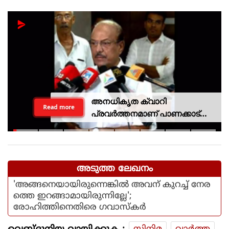
അനധികൃത ക്വാറി
Read more
പ്രവര്‍ത്തനമാണ് പാണക്കാട്
ഉരുള്‍പൊട്ടലിന്
കാരണമായതെന്ന് മന്ത്രി പികെ
കുഞ്ഞാലിക്കുട്ടി
അടുത്ത ലേഖനം
'അങ്ങനെയായിരുന്നെങ്കില്‍ അവന് കുറച്ച് നേര
ത്തെ ഇറങ്ങാമായിരുന്നില്ലേ';
രോഹിത്തിനെതിരെ ഗവാസ്‌കര്‍