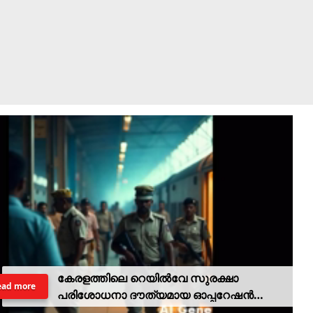
കേരളത്തിലെ റെയില്‍വേ സുരക്ഷാ
ead more
പരിശോധനാ ദൗത്യമായ ഓപ്പറേഷന്‍
രക്ഷിതയില്‍ അറസ്റ്റിലായത് 33 പേര്‍