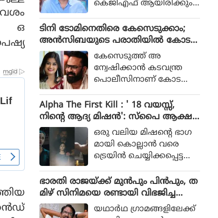
കെജിഎഫ് ആയിരിക്കും
പോലീസ് സംഘത്തിന്റെ ക
ആവേശം
ടിക്കിടാക്കയെന്ന ആസിഫ്
ഥയായിരുന്നു 2023ല്‍ പുറ
അലിയുടെ തുറന്നുപറയ
്‍ ഒ
ടിനി ടോമിനെതിരെ കേസെടുക്കാം;
ത്തിറങ്ങിയ സിനിമ പറ
ലും ഒപ്പം വി എസ്
അൻസിബയുടെ പരാതിയിൽ കോട
‌പെഷ്യ
ഞ്ഞത്.
രോഹിത്- ആസിഫ് അലി
തി നിർദേശം
കേസെടുത്ത് അ
കൂട്ടുക്കെട്ടിലുള്ള വിശ്വാസ
ന്വേഷിക്കാൻ കടവന്ത്ര
വും സിനിമയ്ക്ക് വലിയ
പൊലീസിനാണ് കോട
ഹൈപ്പ് നല്‍കിയിട്ടുണ്ട്.
തിയുടെ നിർദേശം
Alpha The First Kill : ' 18 വയസ്സ്,
നിന്റെ ആദ്യ മിഷന്‍': സ്‌പൈ ആക്ഷ
ന്‍ ചിത്രത്തില്‍ നായികയായി ആലിയ,
ഒരു വലിയ മിഷന്റെ ഭാഗ
ആല്‍ഫ ടീസര്‍ പുറത്ത്
മായി കൊല്ലാന്‍ വരെ
ട്രെയിന്‍ ചെയ്യിക്കപ്പെട്ട
പെണ്‍കുട്ടിയായാണ് ആ
ലിയ സിനിമയിലെത്തുന്ന
ഭാരതി രാജയ്ക്ക് മുൻപും പിൻപും, ത
ത്.
്തിയ
മിഴ് സിനിമയെ രണ്ടായി വിഭജിച്ച
സംവിധായകൻ, ഭാരതി രാജ വിട പറ
്‍ഡ്
യഥാര്‍ഥ ഗ്രാമങ്ങളിലേക്ക്
യുമ്പോൾ