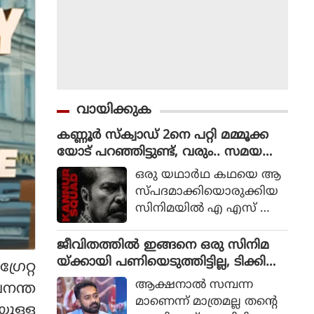
വായിക്കുക
കണ്ണൂർ സ്ക്വാഡ് 2നെ പറ്റി മമ്മൂക്ക
യോട് പറഞ്ഞിട്ടുണ്ട്, വരും.. സമയ
മെടുക്കും : റോണി ഡേവിഡ്
ഒരു യഥാര്‍ഥ കഥയെ ആ
സ്പദമാക്കിയൊരുക്കിയ
സിനിമയില്‍ എ എസ് ഐ
ജോര്‍ജ് മാര്‍ട്ടിന്‍ എന്ന ക
ഥാപാത്രമായാണ് മമ്മൂട്ടി
ജീവിതത്തിൽ ഇങ്ങനെ ഒരു സിനിമ
എത്തിയത്. ഒരു കുറ്റ
യ്ക്കായി പണിയെടുത്തിട്ടില്ല, ടിക്കി
രേറ്റ
വാളിയെ പിടികൂടാനായി ഉ
ടാക്കയെ പറ്റി ആസിഫ് അലി
ആക്ഷനാല്‍ സമ്പന്ന
വനന്ത
ത്തരേന്ത്യന്‍ സംസ്ഥാനങ്ങ
മാണെന്ന് മാത്രമല്ല തന്റെ
യുള്ള
ളിലേക്ക് യാത്ര തിരിക്കുന്ന