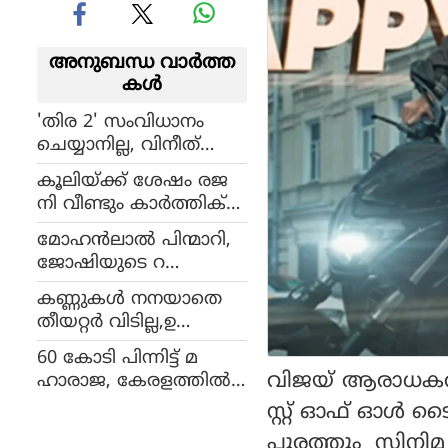
അനുബന്ധ വാര്‍ത്ത
കള്‍
'തിര 2' സംവിധാനം
ചെയ്യാനില്ല, വിനീത്
ശ്രീനിവാസിന്റെ
കൂലിയ്ക്ക് ശേഷം രജ
തീരുമാനം, പകരക്കാര
നി വീണ്ടും കാർത്തിക്
നെ കണ്ടെത്തി ധ്യാന്‍
സുബ്ബരാജ് സിനിമയിൽ?
മോഹൻലാൽ പിന്മാറി,
ഫാൻബോയ് സംഭവ
ജോഷിയുടെ റ
ത്തിന്
മ്പാനാവുക അമ്പാനോ?
കാത്തിരിക്കുന്നുവെന്ന്
കണ്ണുകള്‍ നനയാതെ
ആരാധകർ
തീയറ്റര്‍ വിടില്ല,ഉ
ള്ളൊഴുക്ക് ഉള്ളില്‍
60 കോടി പിന്നിട്ട് മ
തൊടുന്ന ചിത്രം,
വിജയ് ആരാധകര്‍ 
ഹാരാജ, കേരളത്തില്‍
റിവ്യൂമായി നടി ചിന്നു
നിന്ന് നേടിയത്, രണ്ടാം
സ്റ്റ് ഓഫ് ഓള്‍ 
ചാന്ദ്‌നി
വാരത്തിലേക്ക് വിജയ്
പുരത്തും സിനിമ ചി