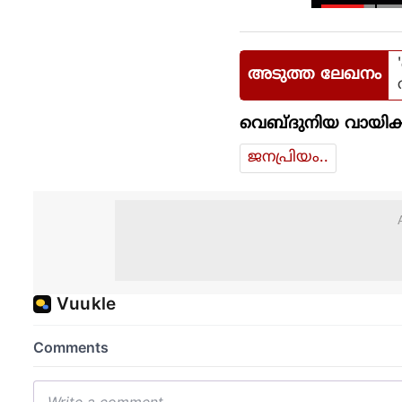
അടുത്ത ലേഖനം
വെബ്ദുനിയ വായിക്
ജനപ്രിയം..