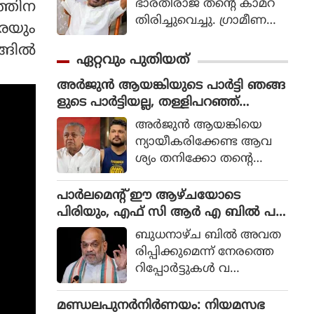
ഭാരതിരാജ തന്റെ കാമറ
ത്തിന
തിരിച്ചുവെച്ചു. ഗ്രാമീണ
രെയും
ജീവിതം അതിന്റെ പച്ച
ങില്‍
യായ തലത്തില്‍ ആ
ഏറ്റവും പുതിയത്
വിഷ്‌കരിച്ചുകൊണ്ടാണ്
അർജുൻ ആയങ്കിയുടെ പാർട്ടി ഞങ്ങ
ഭാരതിരാജ വിപ്ലവം
ളുടെ പാർട്ടിയല്ല, തള്ളിപറഞ്ഞ്
തീര്‍ത്തത്.
സിപിഎം നേതൃത്വം
അര്‍ജുന്‍ ആയങ്കിയെ
ന്യായീകരിക്കേണ്ട ആവ
ശ്യം തനിക്കോ തന്റെ
പാര്‍ട്ടിക്കോ ഇല്ലെന്നും അ
യാള്‍ക്കെതിരെ നിയമപര
പാര്‍ലമെന്റ് ഈ ആഴ്ചയോടെ
മായ നടപടികള്‍ സ്വീക
പിരിയും, എഫ് സി ആര്‍ എ ബില്‍ പ
രിക്കുന്നതില്‍ തടസ്സങ്ങ
ട്ടികയിലില്ല, അമിത് ഷാ മറുപ
ബുധനാഴ്ച ബില്‍ അവത
ളില്ലെന്നും പ്രതിപക്ഷ
ടിയില്ലാതെ മടങ്ങുമോ?
രിപ്പിക്കുമെന്ന് നേരത്തെ
നേതാവായ പിണറായി
റിപ്പോര്‍ട്ടുകള്‍ വ
വിജയനാണ് വ്യക്ത
ന്നിരുന്നെങ്കിലും കാര്യോപ
മാക്കിയത്.
ദേശകസമിതിയിലെ ധാര
മണ്ഡലപുനർനിർണയം: നിയമസഭ