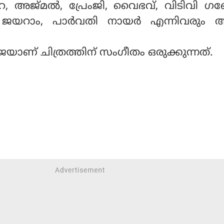
േഹ, അജ്മല്‍, പ്രേംജി, വൈഭവ്, വിടിവി ഗ
യറാം, പാര്‍വതി നായര്‍ എന്നിവരും 
ാജയാണ് ചിത്രത്തിന് സംഗീതം ഒരുക്കുന്നത്.