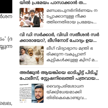
ണപ്രകാരം സര്‍ക്കാര്‍ ത
യിൽ പ്രമേയം പാസാക്കാൻ ത
യ്യാറാക്കിയ പട്ടികയില്‍ 4
മിഴ്‌നാട്, മുഖ്യമന്ത്രി വിളിച്ച യോഗം
മണ്ഡലപുനര്‍നിര്‍ണയം ന
ബില്ലുകളാണുള്ളത്.
ഡിഎംകെ ബഹിഷ്കരിച്ചു
്‍ശന
ടപ്പാക്കാനുള്ള നീക്ക
ത്തിനെതിരായ പ്രമേയം
നിയമസഭയില്‍
പാസാക്കാനൊരുങ്ങി ത
വി ഡി സർക്കാർ, വിഡി സതീശൻ സർ
ൈം' (ദ
മിഴ്നാട്. മുഖ്യമന്ത്രി സി
ക്കാരായോ?, ലീഗിനോട് ചോദ്യം ഉയർ
ജോസഫ് വിജയുടെ
യുന്ന
ത്തി കെ ടി ജലീൽ
ലീഗ് വിദ്യാഭ്യാസ മന്ത്രി ഭ
നേതൃത്വത്തില്‍ സംസ്ഥാന
രിക്കുന്ന വകുപ്പാണ്
ത്തെ എം പിമാരുമായി നട
കുട്ടികള്‍ക്കുളള ക്വിസ് മ
ന്ന കൂടിക്കാഴ്ചയ്ക്ക്
ല്‍സരത്തില്‍ സ്വാതന്ത്ര്യ
പിന്നാലെയാണ്
സമരത്തില്‍ ഏറ്റവും
അർജുൻ ആയങ്കിയെ ഓടിച്ചിട്ട് പിടിച്ച്
തീരുമാനം.
കൂടുതല്‍ ജയിലില്‍ കിടന്ന
പോലീസ്, സ്റ്റേഷനിലെത്തി പത്രവായ
സ്വാതന്ത്ര്യസമര സേനാനി
ന, കടലിൽ കാണാതായവരെ
വൈദ്യപരിശോധന
'സവര്‍ക്കര്‍' ആണെന്ന ത
കിട്ടിയോ എന്ന് പരിഹാസം
യ്ക്ക്വിധേയമാക്കി
രത്തില്‍ ഉത്തരം കിട്ടുന്ന
തിരികെകൊണ്ടുവ
ചോദ്യം ചോദിപ്പിച്ച് സവ
 ലൈല,
രുമ്പോഴായിരുന്നു വിമര്‍ശ
ര്‍ക്കറെ വെള്ളപൂശാന്‍ ശ്ര