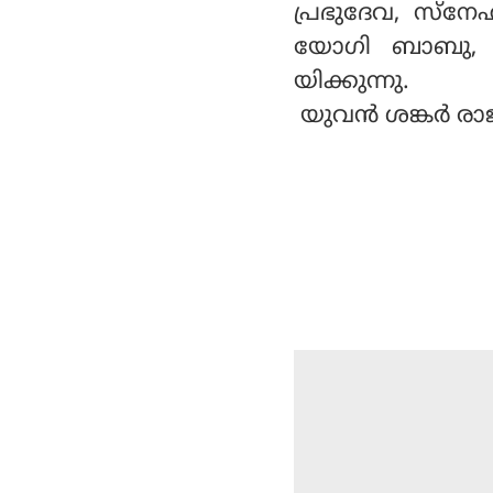
പ്രഭുദേവ, സ്‌ന
യോഗി ബാബു, ജ
യിക്കുന്നു.
യുവന്‍ ശങ്കര്‍ ര