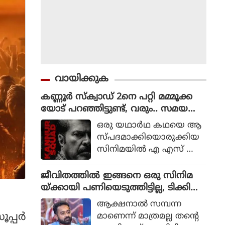
വായിക്കുക
കണ്ണൂർ സ്ക്വാഡ് 2നെ പറ്റി മമ്മൂക്ക
യോട് പറഞ്ഞിട്ടുണ്ട്, വരും.. സമയ
മെടുക്കും : റോണി ഡേവിഡ്
ഒരു യഥാര്‍ഥ കഥയെ ആ
സ്പദമാക്കിയൊരുക്കിയ
സിനിമയില്‍ എ എസ് ഐ
ജോര്‍ജ് മാര്‍ട്ടിന്‍ എന്ന ക
ഥാപാത്രമായാണ് മമ്മൂട്ടി
ജീവിതത്തിൽ ഇങ്ങനെ ഒരു സിനിമ
എത്തിയത്. ഒരു കുറ്റ
യ്ക്കായി പണിയെടുത്തിട്ടില്ല, ടിക്കി
വാളിയെ പിടികൂടാനായി ഉ
ടാക്കയെ പറ്റി ആസിഫ് അലി
ആക്ഷനാല്‍ സമ്പന്ന
ത്തരേന്ത്യന്‍ സംസ്ഥാനങ്ങ
്പര്‍
മാണെന്ന് മാത്രമല്ല തന്റെ
ളിലേക്ക് യാത്ര തിരിക്കുന്ന