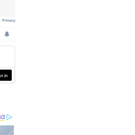
മണ്ഡലങ്ങളെ പ്ര
തിനിധാനം ചെയ്യുന്ന
എംപിമാരായ ഖലീലുര്‍ റ
ഹ്‌മാന്‍, അബു താഹെര്‍
ഖാന്‍, യൂസഫ് പത്താന്‍
എന്നിവര്‍ തുടര്‍ച്ചയായി 2
തവണയും എന്‍ഡിഎ
യോഗത്തില്‍ നിന്ന്
വിട്ടുനിന്നു.