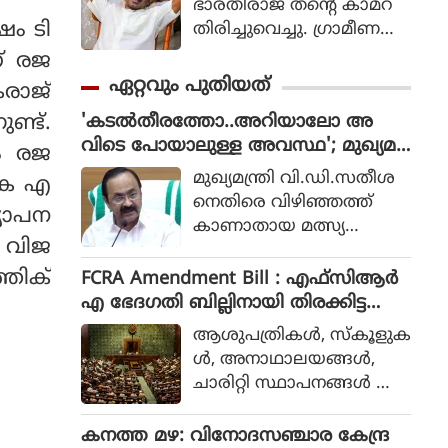
ഭാരതിരാജ തന്റെ കാമറ
ഷം ടി
തിരിച്ചുവെച്ചു. ഗ്രാമീണ
ജീവിതം അതിന്റെ പച്ച
ണ് രജ
യായ തലത്തില്‍ ആ
ഏറ്റവും പുതിയത്
രാജ്
വിഷ്‌കരിച്ചുകൊണ്ടാണ്
'കടൽതീരത്തോ..അറിയാലോ അ
്ട്.
ഭാരതിരാജ വിപ്ലവം
വിടെ പോയാലുള്ള അവസ്ഥ'; മുഖ്യമ
തീര്‍ത്തത്.
ം രജ
ന്ത്രിയുടെ പരാമർശം വിവാദത്തിൽ,
മുഖ്യമന്ത്രി വി.ഡി.സതീശ
യുക എ
മാപ്പ് പറയണമെന്ന് ആവശ്യം
നെതിരെ വിഴിഞ്ഞത്ത്
്യാപന
കാണാതായ മത്സ്യ
െ വിജ
ത്തൊഴിലാളി ജോണിന്റെ
മകൾ. വാർത്താസമ്മേളന
്തിക്
FCRA Amendment Bill : എഫ്സിആർ
ത്തിൽ തീരദേശ മേഖല
എ ഭേദഗതി ബില്ലിനായി തിരക്കിട്ട
യിലെ മനുഷ്യരെ അപ
നീക്കങ്ങൾ, ബിൽ നാളെയോ മറ്റ
ആശുപത്രികള്‍, സ്‌കൂളുക
മാനിക്കുന്ന വിധം മുഖ്യമ
ന്നാളോ കൊണ്ടുവന്നേക്കും
ള്‍, അനാഥാലയങ്ങള്‍,
ന്ത്രി സംസാരിച്ചതാണ്
ചാരിറ്റി സ്ഥാപനങ്ങള്‍ എ
വിവാദത്തിനു കാരണ
ന്നിവ ക്രൈസ്തവ സഭക
മായിരിക്കുന്നത്.
ള്‍ നടത്തുന്നത് വിദേശഫ
കനത്ത മഴ: വിനോദസഞ്ചാര കേന്ദ്ര