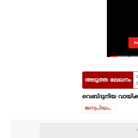
R
അടുത്ത ലേഖനം
വെബ്ദുനിയ വായിക്
ജനപ്രിയം..