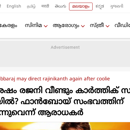
ी
English
தமிழ்
मराठी
తెలుగు
മലയാളം
ಕನ್ನಡ
ગુજરાતી
കേരളം
സിനിമ
ആരോഗ്യം
സ്ത്രീ
വീഡ
bbaraj may direct rajinikanth again after coolie
ശേഷം രജനി വീണ്ടും കാർത്തിക് സ
മയിൽ? ഫാൻബോയ് സംഭവത്തിന്
ുന്നുവെന്ന് ആരാധകർ