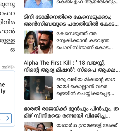
കെജിഎഫ് ആയിരിക്കും
ുന്നു
പോലീസ് സംഘത്തിന്റെ ക
ടിക്കിടാക്കയെന്ന ആസിഫ്
ഥയായിരുന്നു 2023ല്‍ പുറ
െ റഫറ
അലിയുടെ തുറന്നുപറയ
ടിനി ടോമിനെതിരെ കേസെടുക്കാം;
ത്തിറങ്ങിയ സിനിമ പറ
സിനിമ
ലും ഒപ്പം വി എസ്
അൻസിബയുടെ പരാതിയിൽ കോട
ഞ്ഞത്.
രോഹിത്- ആസിഫ് അലി
ഫാന്‍
തി നിർദേശം
കേസെടുത്ത് അ
കൂട്ടുക്കെട്ടിലുള്ള വിശ്വാസ
ുള്ള
ന്വേഷിക്കാൻ കടവന്ത്ര
വും സിനിമയ്ക്ക് വലിയ
പൊലീസിനാണ് കോട
പം ഒ
ഹൈപ്പ് നല്‍കിയിട്ടുണ്ട്.
തിയുടെ നിർദേശം
Alpha The First Kill : ' 18 വയസ്സ്,
നിന്റെ ആദ്യ മിഷന്‍': സ്‌പൈ ആക്ഷ
ന്‍ ചിത്രത്തില്‍ നായികയായി ആലിയ,
ഒരു വലിയ മിഷന്റെ ഭാഗ
ആല്‍ഫ ടീസര്‍ പുറത്ത്
മായി കൊല്ലാന്‍ വരെ
ട്രെയിന്‍ ചെയ്യിക്കപ്പെട്ട
പെണ്‍കുട്ടിയായാണ് ആ
ലിയ സിനിമയിലെത്തുന്ന
ഭാരതി രാജയ്ക്ക് മുൻപും പിൻപും, ത
ത്.
മിഴ് സിനിമയെ രണ്ടായി വിഭജിച്ച
സംവിധായകൻ, ഭാരതി രാജ വിട പറ
യഥാര്‍ഥ ഗ്രാമങ്ങളിലേക്ക്
യുമ്പോൾ