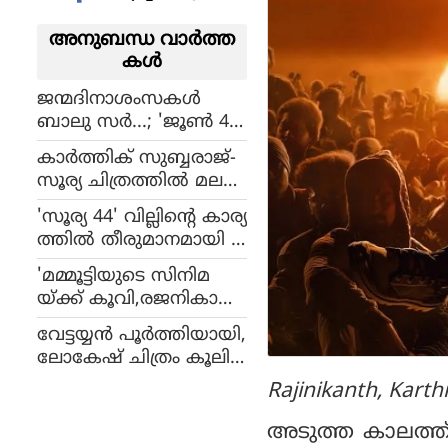
അനുബന്ധ വാര്‍ത്ത
കള്‍
ജന്മദിനാശംസകള്‍
ബാലു സര്‍...; 'ജൂണ്‍ 4'
സുജാത എങ്ങനെ മറ
കാർത്തിക് സുബ്ബരാജ്-
ക്കും!
സൂര്യ ചിത്രത്തിൽ മല
യാളത്തിൽ നിന്നും
'സൂര്യ 44' വില്ലിന്റെ കാര്യ
ജോജുവിനൊപ്പം ജയ
ത്തില്‍ തീരുമാനമായി !
റാമും, ക്യാരക്ടർ പോസ്റ്റ
ഷൂട്ടിംഗ് ജൂണില്‍
ർ പുറത്ത്
'മമ്മൂട്ടിയുടെ സിനിമ
യ്ക്ക് കൂവി,രജനികാന്ത്
അല്ലാതെ വേറെ ആ
വേട്ടയ്യൻ പൂർത്തിയായി,
രുടെയും ശബ്ദം കേൾ
ലോകേഷ് ചിത്രം കൂലി
ക്കണ്ട';ദളപതി തിയേറ്റ
ഷൂട്ടിംഗിന് മുൻപായി
Rajinikanth, Karth
റിൽ കണ്ട ഓർമ്മ പ
ഹിമാലയൻ യാത്ര
ങ്കുവെച്ച് സൂരി
യ്ക്കൊരുങ്ങി രജ
അടുത്ത കാലത്ത് 