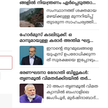
ണ്ടുകളില്‍ നിന്നാണ്. സ
ങ്ങളില്‍ നിയന്ത്രണം ഏര്‍പ്പെടുത്താന്‍
ര്‍ക്കാരിനെ വിമര്‍ശിക്കുന്ന
നിര്‍ദേശം നല്‍കി സംസ്ഥാന ദുരന്ത
സംസ്ഥാനത്ത് ശക്തമായ
സംഘടനകളെ ലക്ഷ്യ
നിവാരണ അതോറിറ്റി
മഴയ്ക്കുള്ള മുന്നറിയിപ്പ്
മാക്കി സര്‍ക്കാര്‍ നിയമം
തുടരുന്ന സാഹചര്യത്തില്‍
ദുരുപയോഗം
വിനോദസഞ്ചാര വ
ചെയ്‌തേക്കാമെന്നും പ്ര
കുപ്പിനും ജില്ലാ ടൂറിസം പ്ര
ഹോര്‍മുസ് കടലിടുക്ക്: ഒ
തിപക്ഷം പറയുന്നു.
മോഷന്‍ കൗണ്‍സിലുക
മാനുമായുള്ള കരാര്‍ അന്തിമ ഘട്ട
ള്‍ക്കും (DTPC) പ്രത്യേക
ത്തിലാണെന്ന് ഇറാന്‍
ഇറാന്റെ തുറമുഖങ്ങളെ
ജാഗ്രതാ നിര്‍ദേശം
യുഎസ് ഉപരോധിക്കുന്ന
സംസ്ഥാന ദുരന്ത നിവാര
ത് സുരക്ഷയെ ഇപ്പോഴും
ണ അതോറിറ്റി (KSDMA) ന
ബാധിച്ചിട്ടുണ്ടെന്ന് അ
ല്‍കി.
ദ്ദേഹം പറഞ്ഞു.
ഭരണഘടനാ ഭേദഗതി ബില്ലുകൾ:
തൃണമൂൽ വിമതർക്കിടയിൽ തർക്കം,
ഡിഎംകെയെ ഒപ്പം നിർത്താൻ നീക്ക
20 അംഗ തൃണമൂല്‍ വിമത
വുമായി ബിജെപി
ക്യാമ്പില്‍ ബംഗാളിലെ
ജംഗിപൂര്‍, മുര്‍ഷിദാബാദ്,
ബഹറാംപൂര്‍ ലോകസഭാ