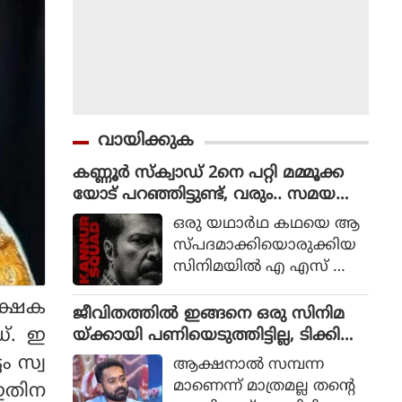
വായിക്കുക
കണ്ണൂർ സ്ക്വാഡ് 2നെ പറ്റി മമ്മൂക്ക
യോട് പറഞ്ഞിട്ടുണ്ട്, വരും.. സമയ
മെടുക്കും : റോണി ഡേവിഡ്
ഒരു യഥാര്‍ഥ കഥയെ ആ
സ്പദമാക്കിയൊരുക്കിയ
സിനിമയില്‍ എ എസ് ഐ
ജോര്‍ജ് മാര്‍ട്ടിന്‍ എന്ന ക
േക്ഷക
ഥാപാത്രമായാണ് മമ്മൂട്ടി
ജീവിതത്തിൽ ഇങ്ങനെ ഒരു സിനിമ
എത്തിയത്. ഒരു കുറ്റ
ഡ്. ഇ
യ്ക്കായി പണിയെടുത്തിട്ടില്ല, ടിക്കി
വാളിയെ പിടികൂടാനായി ഉ
ടാക്കയെ പറ്റി ആസിഫ് അലി
ം സ്വ
ആക്ഷനാല്‍ സമ്പന്ന
ത്തരേന്ത്യന്‍ സംസ്ഥാനങ്ങ
മാണെന്ന് മാത്രമല്ല തന്റെ
 ഇതിന
ളിലേക്ക് യാത്ര തിരിക്കുന്ന