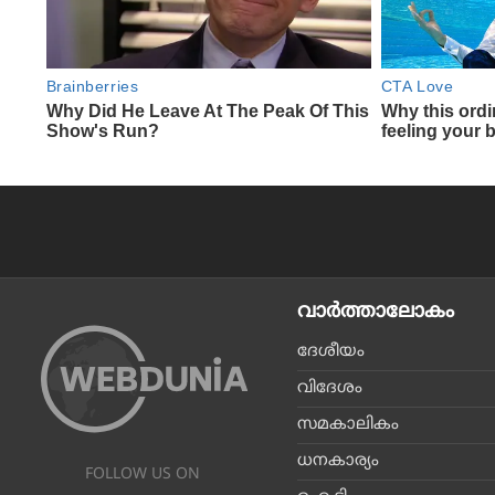
വാര്‍ത്താലോകം
ദേശീയം
വിദേശം
സമകാലികം
ധനകാര്യം
FOLLOW US ON