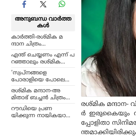
അനുബന്ധ വാര്‍ത്ത
കള്‍
കാര്‍ത്തി-രശ്മിക മ
ന്ദാന ചിത്രം
സുല്‍ത്താന് ഒ.ടി.ടി
എന്ത് ചെയ്യണം എന്ന് പ
റിലീസ്
റഞ്ഞാലും രശ്മിക
ധൈര്യത്തോടെ ചെയ്യും:
'സ്വപ്നങ്ങളെ
കാര്‍ത്തി
പോരാളിയെ പോലെ
പിന്തുടരുന്നവള്‍';ര
രശ്മിക മന്ദാന-അ
ശ്മിക മന്ദാനയുടെ ആ
മിതാഭ് ബച്ചന്‍ ചിത്രം
ദ്യചിത്രത്തിലെ ഓഡീഷ
രശ്മിക മന്ദാന- വ
'ഗുഡ് ബൈ' വരുന്നു,
ന്‍ വിഡിയോ ട്വിറ്ററില്‍ ത
റൗഡിയെ പ്രണ
പുതിയ വിവരങ്ങള്‍ ഇ
ര്‍ ഇരുകൈയും നീ
രംഗമാകുന്നു
യിക്കുന്ന നായികയായി
താ!
പ്പോളിതാ സിനിമയു
രശ്മിക മന്ദാന,
കാര്‍ത്തിയുടെ
ന്തമാക്കിയിരിക