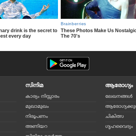
സിനിമ
ആരോഗ്യം
കാര്യം നിസ്സാരം
ലേഖനങ്ങള്‍
മുഖാമുഖം
ആരോഗ്യക്കുറി
നിരൂപണം
ചികിത്സ
അണിയറ
ഗൃഹവൈദ്യം