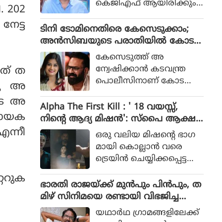
കെജിഎഫ് ആയിരിക്കും
. 202
പോലീസ് സംഘത്തിന്റെ ക
ടിക്കിടാക്കയെന്ന ആസിഫ്
ഥയായിരുന്നു 2023ല്‍ പുറ
േട്ട
അലിയുടെ തുറന്നുപറയ
ടിനി ടോമിനെതിരെ കേസെടുക്കാം;
ത്തിറങ്ങിയ സിനിമ പറ
ലും ഒപ്പം വി എസ്
അൻസിബയുടെ പരാതിയിൽ കോട
ഞ്ഞത്.
രോഹിത്- ആസിഫ് അലി
തി നിർദേശം
കേസെടുത്ത് അ
കൂട്ടുക്കെട്ടിലുള്ള വിശ്വാസ
ന്വേഷിക്കാൻ കടവന്ത്ര
ത് ത
വും സിനിമയ്ക്ക് വലിയ
പൊലീസിനാണ് കോട
്ലു അ
ഹൈപ്പ് നല്‍കിയിട്ടുണ്ട്.
തിയുടെ നിർദേശം
ടെ അ
Alpha The First Kill : ' 18 വയസ്സ്,
 നായക
നിന്റെ ആദ്യ മിഷന്‍': സ്‌പൈ ആക്ഷ
ന്‍ ചിത്രത്തില്‍ നായികയായി ആലിയ,
ന്നീ
ഒരു വലിയ മിഷന്റെ ഭാഗ
ആല്‍ഫ ടീസര്‍ പുറത്ത്
മായി കൊല്ലാന്‍ വരെ
ട്രെയിന്‍ ചെയ്യിക്കപ്പെട്ട
പെണ്‍കുട്ടിയായാണ് ആ
്ററുക
ലിയ സിനിമയിലെത്തുന്ന
ഭാരതി രാജയ്ക്ക് മുൻപും പിൻപും, ത
ത്.
മിഴ് സിനിമയെ രണ്ടായി വിഭജിച്ച
സംവിധായകൻ, ഭാരതി രാജ വിട പറ
യഥാര്‍ഥ ഗ്രാമങ്ങളിലേക്ക്
യുമ്പോൾ