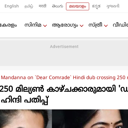
English
தமிழ்
मराठी
తెలుగు
മലയാളം
ಕನ್ನಡ
ગુજરાતી
കേരളം
സിനിമ
ആരോഗ്യം
സ്ത്രീ
വീഡ
Mandanna on `Dear Comrade` Hindi dub crossing 250 m
ടം,250 മില്യണ്‍ കാഴ്ചക്കാരുമായി 
ഹിന്ദി പതിപ്പ്