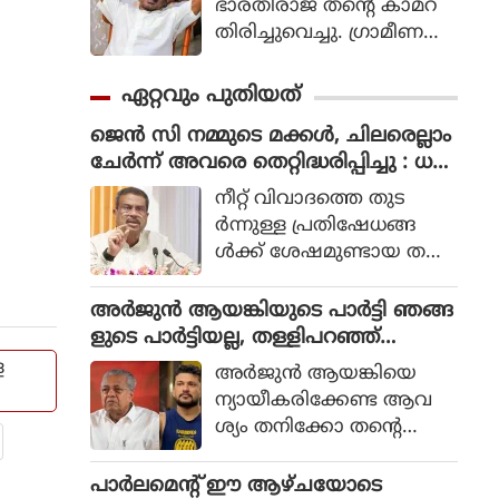
ഭാരതിരാജ തന്റെ കാമറ
തിരിച്ചുവെച്ചു. ഗ്രാമീണ
ജീവിതം അതിന്റെ പച്ച
യായ തലത്തില്‍ ആ
ഏറ്റവും പുതിയത്
വിഷ്‌കരിച്ചുകൊണ്ടാണ്
ജെൻ സി നമ്മുടെ മക്കൾ, ചിലരെല്ലാം
ഭാരതിരാജ വിപ്ലവം
ചേർന്ന് അവരെ തെറ്റിദ്ധരിപ്പിച്ചു : ധർ
തീര്‍ത്തത്.
മേന്ദ്ര പ്രധാൻ
നീറ്റ് വിവാദത്തെ തുട
ര്‍ന്നുള്ള പ്രതിഷേധങ്ങ
ള്‍ക്ക് ശേഷമുണ്ടായ ത
ന്റെ രാജി തീരുമാനത്തെ
ന്യായീകരിച്ചുകൊണ്ടാണ്
അർജുൻ ആയങ്കിയുടെ പാർട്ടി ഞങ്ങ
ഭുവനേശ്വറിലെ ജെ എം സ
ളുടെ പാർട്ടിയല്ല, തള്ളിപറഞ്ഞ്
ര്‍വകലാശാലയിലെ
സിപിഎം നേതൃത്വം
ള
അര്‍ജുന്‍ ആയങ്കിയെ
വിദ്യാര്‍ഥികളോടും അ
ന്യായീകരിക്കേണ്ട ആവ
ധ്യാപകരോടും ധര്‍മേന്ദ്ര പ്ര
ശ്യം തനിക്കോ തന്റെ
ധാന്‍ സംസാരിച്ചത്.
പാര്‍ട്ടിക്കോ ഇല്ലെന്നും അ
യാള്‍ക്കെതിരെ നിയമപര
പാര്‍ലമെന്റ് ഈ ആഴ്ചയോടെ