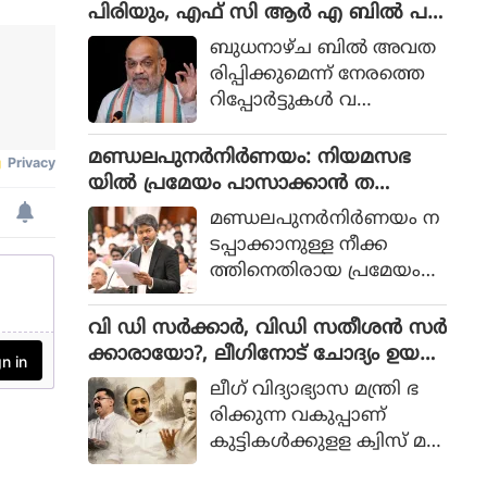
മായ നടപടികള്‍ സ്വീക
പിരിയും, എഫ് സി ആര്‍ എ ബില്‍ പ
രിക്കുന്നതില്‍ തടസ്സങ്ങ
ട്ടികയിലില്ല, അമിത് ഷാ മറുപ
ബുധനാഴ്ച ബില്‍ അവത
ളില്ലെന്നും പ്രതിപക്ഷ
ടിയില്ലാതെ മടങ്ങുമോ?
രിപ്പിക്കുമെന്ന് നേരത്തെ
നേതാവായ പിണറായി
റിപ്പോര്‍ട്ടുകള്‍ വ
വിജയനാണ് വ്യക്ത
ന്നിരുന്നെങ്കിലും കാര്യോപ
മാക്കിയത്.
ദേശകസമിതിയിലെ ധാര
മണ്ഡലപുനർനിർണയം: നിയമസഭ
ണപ്രകാരം സര്‍ക്കാര്‍ ത
യിൽ പ്രമേയം പാസാക്കാൻ ത
യ്യാറാക്കിയ പട്ടികയില്‍ 4
മിഴ്‌നാട്, മുഖ്യമന്ത്രി വിളിച്ച യോഗം
മണ്ഡലപുനര്‍നിര്‍ണയം ന
ബില്ലുകളാണുള്ളത്.
ഡിഎംകെ ബഹിഷ്കരിച്ചു
ടപ്പാക്കാനുള്ള നീക്ക
ത്തിനെതിരായ പ്രമേയം
നിയമസഭയില്‍
പാസാക്കാനൊരുങ്ങി ത
വി ഡി സർക്കാർ, വിഡി സതീശൻ സർ
മിഴ്നാട്. മുഖ്യമന്ത്രി സി
ക്കാരായോ?, ലീഗിനോട് ചോദ്യം ഉയർ
ജോസഫ് വിജയുടെ
ത്തി കെ ടി ജലീൽ
ലീഗ് വിദ്യാഭ്യാസ മന്ത്രി ഭ
നേതൃത്വത്തില്‍ സംസ്ഥാന
രിക്കുന്ന വകുപ്പാണ്
ത്തെ എം പിമാരുമായി നട
കുട്ടികള്‍ക്കുളള ക്വിസ് മ
ന്ന കൂടിക്കാഴ്ചയ്ക്ക്
ല്‍സരത്തില്‍ സ്വാതന്ത്ര്യ
പിന്നാലെയാണ്