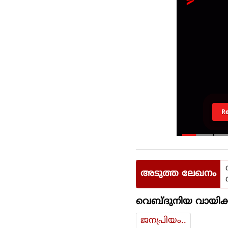
R
അടുത്ത ലേഖനം
വെബ്ദുനിയ വായിക്
ജനപ്രിയം..