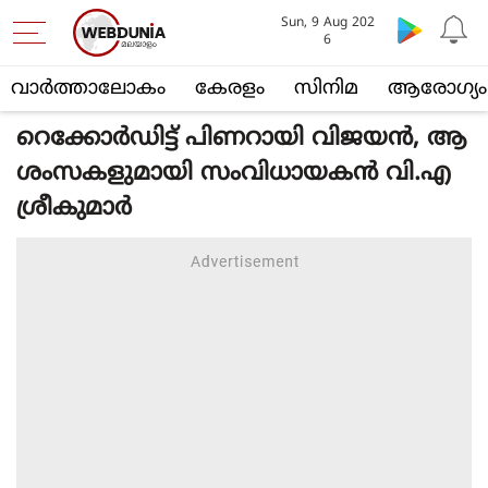
Sun, 9 Aug 202
6
വാര്‍ത്താലോകം
കേരളം
സിനിമ
ആരോഗ്യം
റെക്കോർഡിട്ട് പിണറായി വിജയൻ, ആ
ശംസകളുമായി സംവിധായകൻ വി.എ
ശ്രീകുമാർ