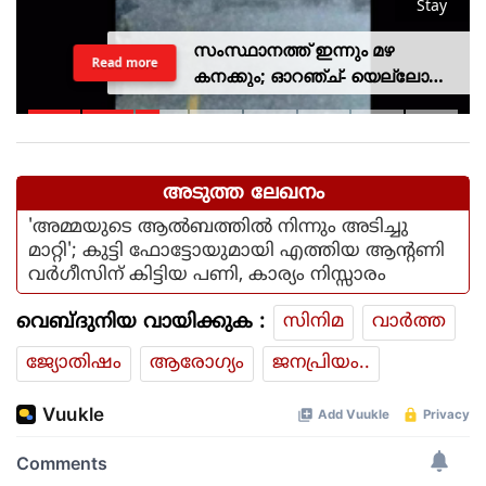
Stay
സംസ്ഥാനത്ത് ഇന്നും മഴ
Read more
കനക്കും; ഓറഞ്ച്- യെല്ലോ
അലര്‍ട്ടുകള്‍ പ്രഖ്യാപിച്ചു
അടുത്ത ലേഖനം
'അമ്മയുടെ ആല്‍ബത്തില്‍ നിന്നും അടിച്ചു
മാറ്റി'; കുട്ടി ഫോട്ടോയുമായി എത്തിയ ആന്റണി
വര്‍ഗീസിന് കിട്ടിയ പണി, കാര്യം നിസ്സാരം
വെബ്ദുനിയ വായിക്കുക :
സിനിമ
വാര്‍ത്ത
ജ്യോതിഷം
ആരോഗ്യം
ജനപ്രിയം..