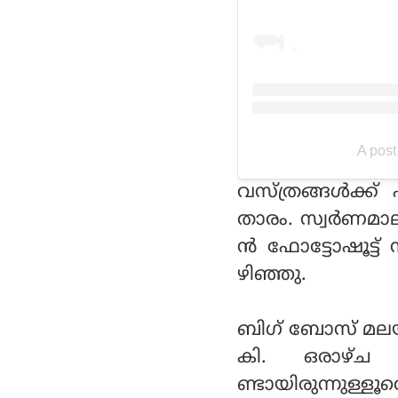
A pos
വസ്ത്രങ്ങള്‍ക്ക
താരം. സ്വര്‍ണമാ
ന്‍ ഫോട്ടോഷൂട്
ഴിഞ്ഞു.
ബിഗ് ബോസ് മലയാ
കി. ഒരാഴ്ച 
ണ്ടായിരുന്നുള്ളൂ