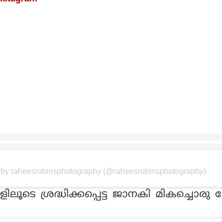
 by raheesrobinsphotography (@raheesrobinsphotography)
കളിലൂടെ ശ്രദ്ധിക്കപ്പെട്ട ജാനകി മികച്ചൊര