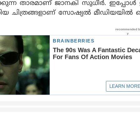
്കുന്ന താരമാണ് ജാനകി സുധീര്‍. ഇപ്പോള്
തിയ ചിത്രങ്ങളാണ് സോഷ്യല്‍ മീഡിയയില്