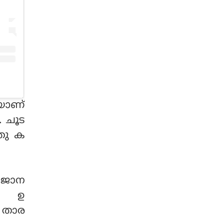
കയാണ്
. ചൂട
്തു ക
ു ജാന
്‍ ഉ
ട താര