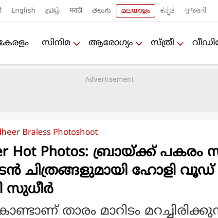
ी
English
தமிழ்
मराठी
తెలుగు
മലയാളം
ಕನ್ನಡ
ગુજરાતી
കേരളം
സിനിമ
ആരോഗ്യം
സ്ത്രീ
വീഡ
dheer Braless Photoshoot
er Hot Photos: ബ്രായ്ക്ക് പകരം സ
ചൂടന്‍ ചിത്രങ്ങളുമായി ഹോളി വൂഡ്
സുധീര്‍
ണ്ടാണ് താരം മാറിടം മറച്ചിരിക്കുന