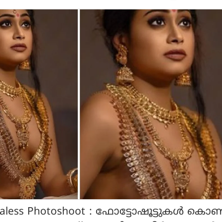
raless Photoshoot : ഫോട്ടോഷൂട്ടുകള്‍ കൊണ