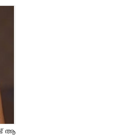
്ട് ആ