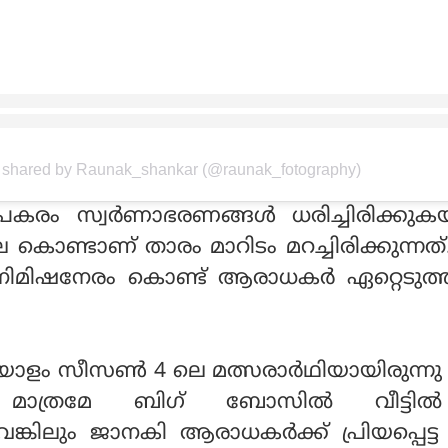
t shared by Raunak_shankar (@raunak_fotography)
് പകരം സ്വര്‍ണാഭരണങ്ങള്‍ ധരിച്ചിരിക്കു
ല കൊണ്ടാണ് താരം മാറിടം മറച്ചിരിക്കുന്നത്
ട് നിമിഷനേരം കൊണ്ട് ആരാധകര്‍ ഏറ്റെടുത
ളം സീസണ്‍ 4 ലെ മത്സരാര്‍ഥിയായിരുന്ന
മാത്രമേ ബിഗ് ബോസില്‍ വീട്ടില
വെങ്കിലും ജാനകി ആരാധകര്‍ക്ക് പ്രിയപ്പെട്