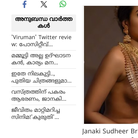
അനുബന്ധ വാര്‍ത്ത
കള്‍
'Viruman' Twitter revie
w: പോസിറ്റീവ്
റിവ്യൂമായി
മമ്മൂട്ടി അല്ല ഉദ്ഘാടന
കാര്‍ത്തിയുടെ 'വിരുമ
കന്‍, കാര്യം മന
ന്‍' , ടിക്കറ്റ്
സിലാക്കാതെ കത്രിക
കിട്ടാനില്ലാതെ സിനിമ
ഇതേ നിലകുട്ടി..,
കയ്യിലെടുത്തു,ഇതാണ്
പ്രേമികള്‍
പുതിയ ചിത്രങ്ങളുമായി
ഇതിലെ യഥാര്‍ത്ഥ വ
പേളി
സ്തുത, വിശദീകരണ
വസ്ത്രത്തിന് പകരം
കുറിപ്പ് പങ്കുവെച്ച്
ആഭരണം, ജാനകി
എംഎല്‍എ
സുധീറിന്റെ വൈറല്‍
ജീവിതം മാറ്റിമറിച്ച
ഫോട്ടോഷൂട്ട്
സിനിമ!'കുരുതി'
റിലീസായി ഒരു വര്‍ഷം,
Janaki Sudheer B
നടന്‍ നവാസ് വ