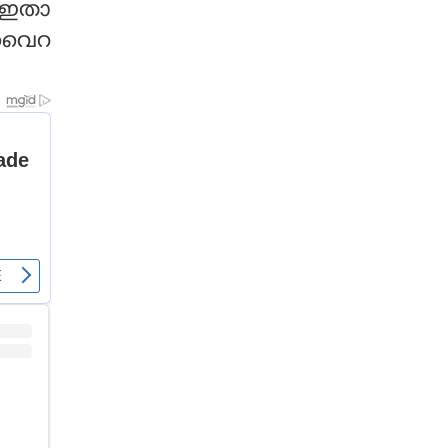
‍ ഇതാ
‍ വൈറ