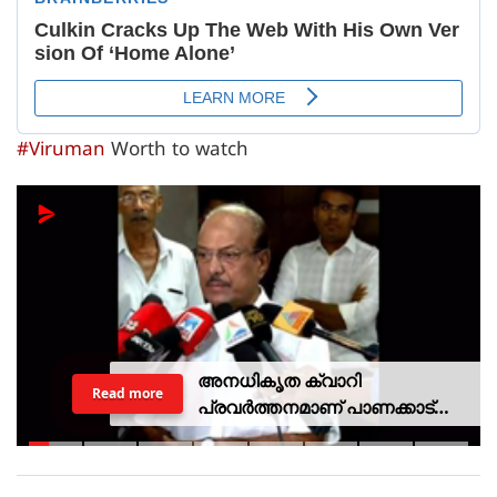
#Viruman
Worth to watch
അനധികൃത ക്വാറി
Read more
പ്രവര്‍ത്തനമാണ് പാണക്കാട്
ഉരുള്‍പൊട്ടലിന്
കാരണമായതെന്ന് മന്ത്രി പികെ
കുഞ്ഞാലിക്കുട്ടി