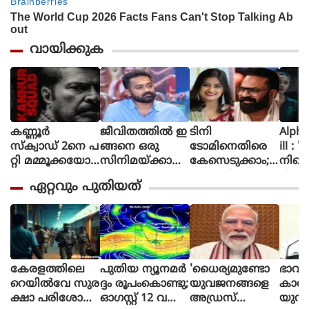
വായിക്കുക
കണ്ണൂർ
ജീവിതത്തിൽ ഇ
ടിനി
Alpha The First
സ്ക്വാഡ് 2നെ പ
ങ്ങനെ ഒരു
ടോമിനെതിരെ
ill : 
റ്റി മമ്മൂക്കയോട്
സിനിമയ്ക്കായി
കേസെടുക്കാം;
നിന്റ
പറഞ്ഞിട്ടുണ്ട്, വ
പ
അൻസിബയുടെ
മിഷന
ഏറ്റവും പുതിയത്
രും.. സമയ
ണി
പരാതിയിൽ
ആക്ഷ
മെടുക്കും :
യെടുത്തിട്ടില്ല,
കോടതി നിർ
ത്തി
റോണി ഡേവിഡ്
ടിക്കി ടാക്കയെ
ദേശം
യായ
പറ്റി ആസിഫ്
ആല്‍
അലി
പുറത്
കേരളത്തിലെ
പുതിയ ന്യൂനമർ
'ധൈര്യമുണ്ടോ
ഭാവ
റെയില്‍വേ സുര
ദ്ദം രൂപംകൊണ്ടു;
യുവജനങ്ങളെ
കാര്
ക്ഷാ പരിശോധ
ഓഗസ്റ്റ് 12 വരെ
അഡ്രസ്
യുന്