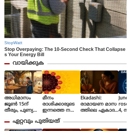
വായിക്കുക
അധിമാസം
മീനം
Ekadashi:
June 
ജൂൺ 15ന്
രാശിക്കാരുടെ
രാമായണ മാസ
rosc
തീരും, പുണ്യ
ഇന്നത്തെ നക്ഷ
ത്തിലെ ഏകാദ
4, നി
പ്രാപ്തിക്കായി
ത്രഫലം
ശി ഉപവാസ
ദിവസ
ഏറ്റവും പുതിയത്
ഈ 5 കാര്യങ്ങൾ
ത്തിന്റെ ആ
നെ? 
ചെയ്യാൻ ഇ
ത്മീയ പ്രാധാന്യ
അറി