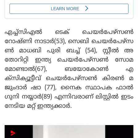
എച്ച്സിഎൽ ടെക് ചെയർപേഴ്സൺ
റോഷ്ണി നാടാർ(53), സെബി ചെയർപേഴ്സ
ൺ മാധബി പുരി ബച്ച് (54), സ്റ്റീൽ അ
തോറിറ്റി ഇന്ത്യ ചെയർപേഴ്സൺ സോമ
മോണ്ടാൽ(67), ബയോകോൺ എ
ക്സിക്യൂട്ടീവ് ചെയർപേഴ്സൺ കിരൺ മ
ജുംദാർ ഷാ (77), നൈക സ്ഥാപക ഫാൽ
ഗുനി നയ്യാർ(89) എന്നിവരാണ് ലിസ്റ്റിൽ ഇടം
നേടിയ മറ്റ് ഇന്ത്യക്കാർ.