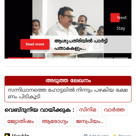
Next
Stay
ആശുപത്രിയില്‍ പാര്‍ട്ടി
Read more
പതാകകളും
മുദ്രാവാക്യങ്ങളുമായി മന്ത്രി
കെ മുരളീധരനെ
സ്വീകരിച്ചതിനു പിന്നാലെ
വിമര്‍ശനം
അടുത്ത ലേഖനം
സന്നിധാനത്തെ ഹോട്ടലില്‍ നിന്നും പഴകിയ ഭക്ഷ
ണം പിടികൂടി
വെബ്ദുനിയ വായിക്കുക :
സിനിമ
വാര്‍ത്ത
ജ്യോതിഷം
ആരോഗ്യം
ജനപ്രിയം..