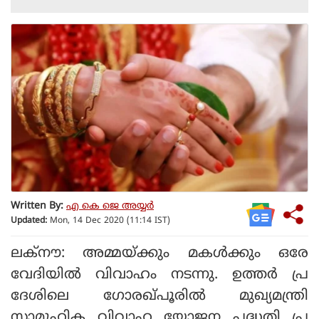
Written By:
എ കെ ജെ അയ്യര്‍
Updated:
Mon, 14 Dec 2020 (11:14 IST)
ലക്‌നൗ: അമ്മയ്ക്കും മകള്‍ക്കും ഒരേ
വേദിയില്‍ വിവാഹം നടന്നു. ഉത്തര്‍ പ്ര
ദേശിലെ ഗോരഖ്പൂരില്‍ മുഖ്യമന്ത്രി
സാമൂഹിക വിവാഹ യോജന പദ്ധതി പ്ര