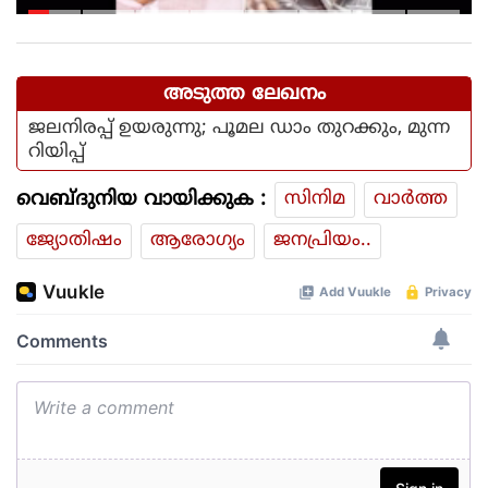
ടി.ജി.മോഹൻദാസിനെതിരായ
നടപടിയിൽ ആഭ്യന്തര മന്ത്രി
അടുത്ത ലേഖനം
ജലനിരപ്പ് ഉയരുന്നു; പൂമല ഡാം തുറക്കും, മുന്ന
റിയിപ്പ്
വെബ്ദുനിയ വായിക്കുക :
സിനിമ
വാര്‍ത്ത
ജ്യോതിഷം
ആരോഗ്യം
ജനപ്രിയം..