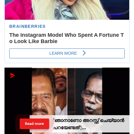
'ഞാനാണോ അറസ്റ്റ് ചെയ്യാൻ
Read more
പറയേണ്ടത്';