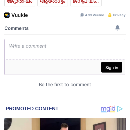
ജ്യോതിഷം
ആരോഗ്യം
ജനപ്രിയം..