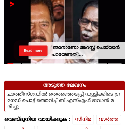
'ഞാനാണോ അറസ്റ്റ് ചെയ്യാൻ
Read more
പറയേണ്ടത്';
ടി.ജി.മോഹൻദാസിനെതിരായ
നടപടിയിൽ ആഭ്യന്തര മന്ത്രി
അടുത്ത ലേഖനം
ഛത്തീസ്ഗഡില്‍ തെരഞ്ഞെടുപ്പ് ഡ്യൂട്ടിക്കിടെ ഗ്ര
നേഡ് പൊട്ടിത്തെറിച്ച് ബിഎസ്എഫ് ജവാന്‍ മ
രിച്ചു
വെബ്ദുനിയ വായിക്കുക :
സിനിമ
വാര്‍ത്ത