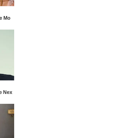
ദുരനുഭവം സഹപാഠിക
ളോട് വെളിപ്പെടുത്തി. തുട
ര്‍ന്ന് അധ്യാപകര്‍
'ചൈല്‍ഡ് ലൈന്‍' മുഖേന
മലയാലപ്പുഴ പോലീസിനെ
വിവരം അറിയിച്ചു. അ
ന്വേഷണത്തിനൊടുവില്‍
പോലീസ് പ്രദേശവാസിക
ളായ മൂന്നുപേരെ അറസ്റ്റ്
ചെയ്തു.