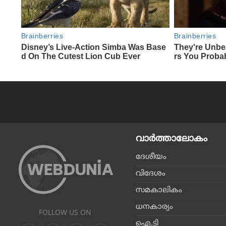
വാര്‍ത്താലോകം
ദേശീയം
വിദേശം
സമകാലികം
ധനകാര്യം
FOLLOW US ON
ഐ.ടി