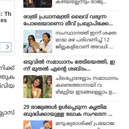
കഴിയില്ലെന്നും രാജ്യത്തെ
ആഭ്യന്തര മന്ത്രി
മൊഹ്സിന്‍ നഖ്വി
രാത്രി പ്രധാനമന്ത്രി ലൈവ് വരുന്ന
വ്യാഴാഴ്ച പറഞ്ഞു. കര
പോലെയാണൊ ലീവ് പ്രഖ്യാപിക്കേണ്ട
സേനാ മേധാവി ഫീല്‍ഡ്
ത്, എറണാകുളം ജില്ലാ കളക്ടർ
സംസ്ഥാനത്ത് ഇന്ന് ശക്ത
മാര്‍ഷല്‍ സയ്യിദ് അസിം
ക്കെതിരെ വിമർശനം
മായ മഴ പരിഗണിച്ച് 12
മുനീറിന്റെ അടുത്ത
ജില്ലകളിലാണ് അവധി പ്ര
യാളായി അറിയപ്പെടുന്ന ന
ഖ്യാപിച്ചത്.
ഖ്വി പാകിസ്ഥാന്റെ
ഒടുവില്‍ സമാധാനം തേടിയെത്തി, ഇ
കോക്രോച്ചുകള്‍ ഒ
ക്ക്
ന്ന് മുതല്‍ എന്റെ ശബ്ദം
ന്നിച്ചാല്‍ രാജ്യത്തെ മ
തിരെഞ്ഞെടുക്കുന്നു, പോസ്റ്റുമായി
ത്തുക
റിച്ചിടാന്‍ കഴിയുമെന്ന് പറ
ചിലപ്പോഴെല്ലാം സമാധാനം
അനുപമ പരമേശ്വരന്‍, ഒരു ബ്രെയ്ക്ക
ഞ്ഞു.
കണ്ടെത്താനായി വ
‍‌വിയ
പ്പ് മണക്കുന്നുവെന്ന് സോഷ്യല്‍
ഴിമുട്ടിയ ഇടങ്ങളെല്ലാം ഉ
മീഡിയ
പേക്ഷിക്കേണ്ടതായി വ
രും.
29 രാജ്യങ്ങള്‍ ഉള്‍പ്പെടുന്ന കൃത്രിമ
ലാസ്‌
ബുദ്ധിക്കായുള്ള ലോക സംഘടന ആ
രംഭിച്ച് ചൈന; ഇന്ത്യ ഇല്ല
മനുഷ്യരാശിക്ക് പ്രയോജ