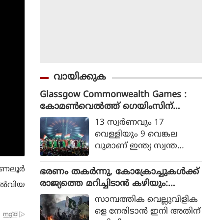
വായിക്കുക
Glassgow Commonwealth Games :
കോമൺവെൽത്ത് ഗെയിംസിന്
ഗ്ലാസ്ഗോയിൽ കൊടിയിറങ്ങി, മെഡ
13 സ്വര്‍ണവും 17
ൽ നേട്ടത്തിൽ ഇന്ത്യ നാലാമത്
വെള്ളിയും 9 വെങ്കല
വുമാണ് ഇന്ത്യ സ്വന്ത
മാക്കിയത്.
ണലൂര്‍
ഭരണം തകര്‍ന്നു, കോക്രോച്ചുകള്‍ക്ക്
രാജ്യത്തെ മറിച്ചിടാന്‍ കഴിയും:
ല്‍വിയ
പാകിസ്ഥാന്‍ ആഭ്യന്തര മന്ത്രി
സാമ്പത്തിക വെല്ലുവിളിക
മൊഹ്സിന്‍ നഖ്വി
ളെ നേരിടാന്‍ ഇനി അതിന്