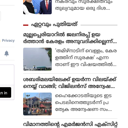
നകരവും സുരക്ഷിതവും
തുല്യവുമായ ഒരു ദിശ
യില്‍ സാങ്കേതികവിദ്യ
വികസിക്കുന്നുവെന്ന് ഉറ
ഏറ്റവും പുതിയത്
പ്പാക്കുക എന്ന പ്രഖ്യാപിത
മുല്ലപ്പെരിയാറില്‍ ജലനിരപ്പ് ഉയ
ലക്ഷ്യത്തോടെയാണ് ഇ
ര്‍ത്താന്‍ കേരളം അനുവദിക്കില്ലെന്ന്
തിന്റെ ആരംഭം. ചടങ്ങില്‍
മന്ത്രി മോന്‍സ് ജോസഫ്
യുഎന്‍ സെക്രട്ടറി ജനറല്‍
'തമിഴ്നാടിന് വെള്ളം, കേര
അന്റോണിയോ ഗുട്ടെറസ്
ളത്തിന് സുരക്ഷ' എന്ന
പങ്കെടുത്തു.
താണ് ഈ വിഷയത്തില്‍
സംസ്ഥാന സര്‍ക്കാരിന്റെ
കൃത്യമായ നിലപാടെന്നും
ശബരിമലയിലേക്ക് ഉയര്‍ന്ന വിലയ്ക്ക്
പുതിയ ഡാം നിര്‍മിക്കുക
നെയ്യ് വാങ്ങി; വിജിലന്‍സ് അന്വേഷ
മാത്രമാണ് ശാശ്വത പ
ണത്തിന് ഹൈക്കോടതി ഉത്തരവ്
ഹൈക്കോടതിയുടെ ഇട
രിഹാരമെന്നും മന്ത്രി പറ
പെടലിനെത്തുടര്‍ന്ന് പ്ര
ഞ്ഞു. മുല്ലപ്പെരിയാറിലെ
ത്യേക അന്വേഷണ സംഘ
ജലനിരപ്പ് ഉയര്‍ത്തുമെന്ന
ങ്ങള്‍ (SIT) അ
തമിഴ്നാട് ബജറ്റ് പ്രഖ്യാപന
ന്വേഷിക്കുന്ന മൂന്നാമത്തെ
വിമാനത്തിന്റെ എമര്‍ജന്‍സി എക്‌സിറ്റ്
ത്തോട് പ്രതികരിക്കുക