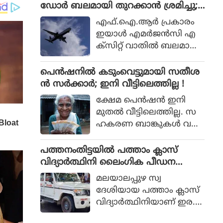
ശബരിമല വിവാദമാണിത്.
ഡോര്‍ ബലമായി തുറക്കാന്‍ ശ്രമിച്ചു;
യായിരുന്നു മന്ത്രി.
മലയാളി പിടിയില്‍
എഫ്.ഐ.ആര്‍ പ്രകാരം
ഇയാള്‍ എമര്‍ജന്‍സി എ
ക്‌സിറ്റ് വാതില്‍ ബലമായി
തുറക്കാന്‍ ശ്രമിക്കുകയും
എമര്‍ജന്‍സി വിന്‍ഡോ
പെൻഷനിൽ കടുംവെട്ടുമായി സതീശ
പാനല്‍ തകര്‍ക്കുകയും
ൻ സർക്കാർ; ഇനി വീട്ടിലെത്തില്ല !
ചെയ്തു.
ക്ഷേമ പെൻഷൻ ഇനി
മുതൽ വീട്ടിലെത്തില്ല. സ
ഹകരണ ബാങ്കുകൾ വഴി
ക്ഷേമ പെൻഷൻ
വീട്ടിലെത്തിക്കുന്നത്
പത്തനംതിട്ടയില്‍ പത്താം ക്ലാസ്
യുഡിഎഫ് സർക്കാർ നിർ
വിദ്യാര്‍ത്ഥിനി ലൈംഗിക പീഡന
ത്തലാക്കി. കിടപ്പുരോഗിക
ത്തിനിരയായി; പിതാവടക്കം ഏ
മലയാലപ്പുഴ സ്വ
ൾക്കു മാത്രമേ ഇനി ക്ഷേമ
ഴുപേര്‍ക്കെതിരെ വെളിപ്പെടുത്തല്‍
ദേശിയായ പത്താം ക്ലാസ്
പെൻഷൻ വീട്ടിലെത്തൂ.
വിദ്യാര്‍ത്ഥിനിയാണ് ഇര.
പെണ്‍കുട്ടി തനിക്കുണ്ടായ