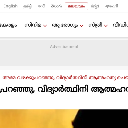
English
தமிழ்
मराठी
తెలుగు
മലയാളം
ಕನ್ನಡ
ગુજરાતી
കേരളം
സിനിമ
ആരോഗ്യം
സ്ത്രീ
വീഡ
അമ്മ വഴക്കുപറഞ്ഞു, വിദ്യാര്‍ത്ഥിനി ആത്മഹത്യ ചെയ
പറഞ്ഞു, വിദ്യാര്‍ത്ഥിനി ആത്മഹത