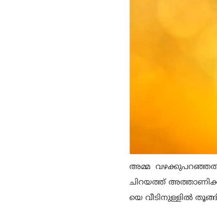
അമ്മ വഴക്കുപറഞ്ഞതില
ചിറയത്ത്‌ അത്താണിക്
യെ വീടിനുള്ളില്‍ തൂങ്ങ