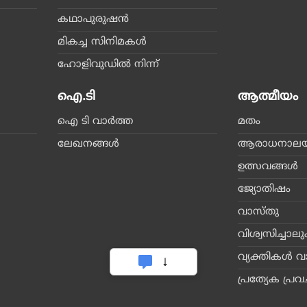
കഥാപുരുഷന്‍
മികച്ച സിനിമകള്‍
ഹോളിവുഡില്‍ നിന്ന്‌
ഐ.ടി
ആത്മീയം
ഐ ടി വാര്‍ത്ത
മതം
ലേഖനങ്ങള്‍
ആരാധനാലയങ
ഉത്സവങ്ങള്‍
ജ്യോതിഷം
വാസ്തു
വിശ്വസിച്ചാലും
വ്യക്തികള്‍ വ
പ്രത്യേക പ്ര