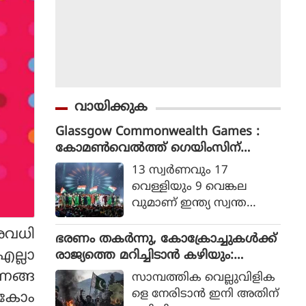
വായിക്കുക
Glassgow Commonwealth Games :
കോമൺവെൽത്ത് ഗെയിംസിന്
ഗ്ലാസ്ഗോയിൽ കൊടിയിറങ്ങി, മെഡ
13 സ്വര്‍ണവും 17
ൽ നേട്ടത്തിൽ ഇന്ത്യ നാലാമത്
വെള്ളിയും 9 വെങ്കല
വുമാണ് ഇന്ത്യ സ്വന്ത
മാക്കിയത്.
രവധി
ഭരണം തകര്‍ന്നു, കോക്രോച്ചുകള്‍ക്ക്
ല്ലാ
രാജ്യത്തെ മറിച്ചിടാന്‍ കഴിയും:
പാകിസ്ഥാന്‍ ആഭ്യന്തര മന്ത്രി
ടണങ്ങ
സാമ്പത്തിക വെല്ലുവിളിക
മൊഹ്സിന്‍ നഖ്വി
ളെ നേരിടാന്‍ ഇനി അതിന്
ികോം