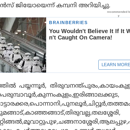
‍സ് ജിയോയെന്ന് കമ്പനി അറിയിച്ചു.
തില്‍ പയ്യന്നൂര്‍, തിരുവനന്ത്പുരം,കായംകു
,പെരുമ്പാവൂര്‍,കുന്നംകുളം,ഇരിങ്ങാലക്കുട,
ാരക്കര,പൊന്നാനി,പുനലൂര്‍,ചിറ്റൂര്‍,തത്ത
ടുമങ്ങാട്,കാഞ്ഞങ്ങാട്,തിരുവല്ല,തലശ്ശേരി,
്റിങ്ങല്‍,മൂവാറ്റുപുഴ,ചങ്ങനാശ്ശേരി,ആലപ്പുഴ