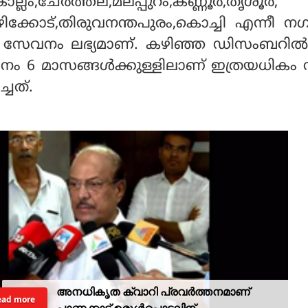
ല്ലം,ചേര്‍ത്തല,മലപ്പുറം,കണ്ണൂര്‍,തൃശൂര്‍,
ഴിക്കോട്,തിരുവനന്തപുരം,കൊച്ചി എന്നീ ന
ി സേവനം ലഭ്യമാണ്. കഴിഞ്ഞ ഡിസംബറില്‍
നം 6 മാസങ്ങള്‍ക്കുള്ളിലാണ് ഇത്രയധികം
ച്ചത്.
അനധികൃത ക്വാറി പ്രവര്‍ത്തനമാണ്
ead more
പാണക്കാട് ഉരുള്‍പൊട്ടലിന്