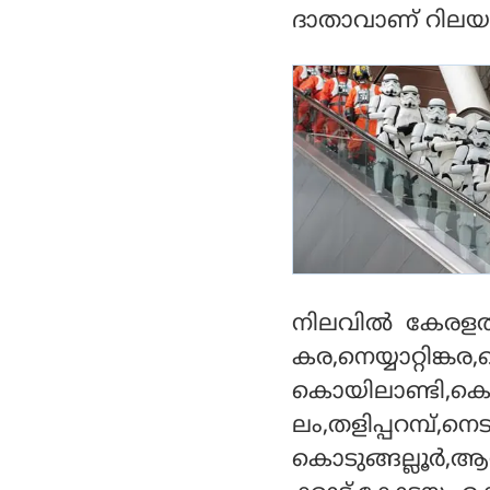
ദാതാവാണ് റിലയന്
നിലവില്‍ കേരളത്
കര,നെയ്യാറ്റിങ്കര
കൊയിലാണ്ടി,കൊട്ട
ലം,തളിപ്പറമ്പ്,നെ
കൊടുങ്ങല്ലൂര്‍,ആറ