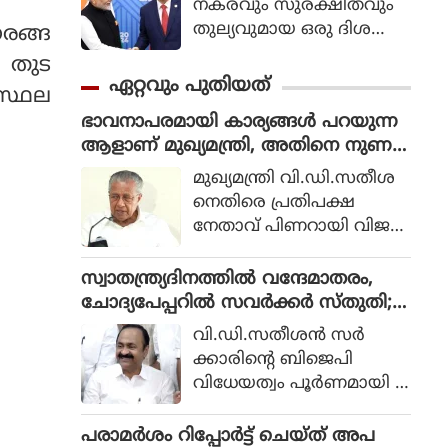
നകരവും സുരക്ഷിതവും
തുല്യവുമായ ഒരു ദിശ
ഗരങ്ങ
യില്‍ സാങ്കേതികവിദ്യ
 തുട
വികസിക്കുന്നുവെന്ന് ഉറ
ഏറ്റവും പുതിയത്
 സ്ഥല
പ്പാക്കുക എന്ന പ്രഖ്യാപിത
ഭാവനാപരമായി കാര്യങ്ങൾ പറയുന്ന
ലക്ഷ്യത്തോടെയാണ് ഇ
ആളാണ് മുഖ്യമന്ത്രി, അതിനെ നുണ
തിന്റെ ആരംഭം. ചടങ്ങില്‍
എന്നും വിളിക്കാം: പിണറായി വിജയൻ
യുഎന്‍ സെക്രട്ടറി ജനറല്‍
മുഖ്യമന്ത്രി വി.ഡി.സതീശ
അന്റോണിയോ ഗുട്ടെറസ്
നെതിരെ പ്രതിപക്ഷ
പങ്കെടുത്തു.
നേതാവ് പിണറായി വിജയ
ൻ. ഭാവനാപരമായി കാര്യ
ങ്ങൾ പറയുന്ന ആളാണ്
സ്വാതന്ത്ര്യദിനത്തിൽ വന്ദേമാതരം,
കേരളത്തിന്റെ മുഖ്യമ
ചോദ്യപേപ്പറിൽ സവർക്കർ സ്തുതി;
ന്ത്രിയെന്നും അതിനെ
ബിജെപി വിധേയത്വം പരസ്യമാക്കി സ
വി.ഡി.സതീശൻ സർ
നുണയെന്ന് പറയാമെന്നും
തീശൻ സർക്കാർ
ക്കാരിന്റെ ബിജെപി
പിണറായി പരിഹസിച്ചു. 20
വിധേയത്വം പൂർണമായി മ
18 ലെ പ്രളയത്തിനു
റനീക്കി പുറത്തുവ
ശേഷം കേരളത്തിലെ
രുമ്പോൾ മതേതര കേരളം
പരാമര്‍ശം റിപ്പോര്‍ട്ട് ചെയ്ത് അപ
ഡാമുകളിൽ നിന്ന് അ