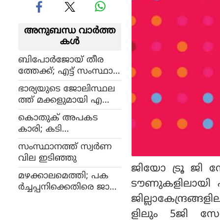
അനുബന്ധ വാര്‍ത്ത
കള്‍
ബിപോര്‍ജോയ് തീര
ത്തേക്ക്; എട്ട് സംസ്ഥാന
ങ്ങള്‍ക്ക് ജാഗ്രത, പട്ടിക
ഭാര്യയുടെ ജോലിസ്ഥല
യില്‍ കേരളവും !
ത്ത് മക്കളുമായി എത്തി
ആത്മഹത്യക്ക് ശ്രമിച്ച ഭ
കൊതുക് അപകട
ര്‍ത്താവ്
കാരി; കടി
കിട്ടാതിരിക്കാന്‍ പ്ര
സംസ്ഥാനത്ത് സ്വര്‍ണ
ത്യേകം ശ്രദ്ധിക്കണം
വില ഇടിഞ്ഞു
ജിയോ ട്രൂ ജി 
മഴക്കാലമെത്തി; പക
ടൗണുകളിലായി എല
ര്‍ച്ചപ്പനിക്കെതിരെ ജാഗ്ര
ജില്ലാകേന്ദ്രങ്
ത വേണം, ഇക്കാര്യങ്ങ
ള്‍ ശ്രദ്ധിക്കണം
ളിലും 5ജി സേവ