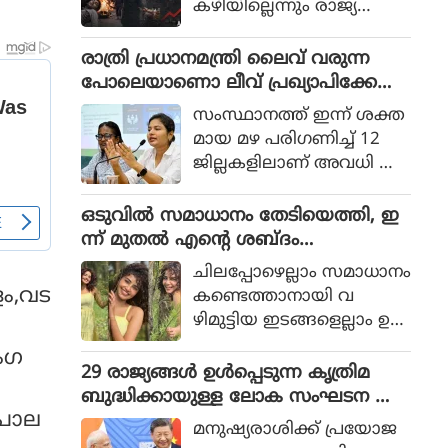
കഴിയില്ലെന്നും രാജ്യത്തെ
ആഭ്യന്തര മന്ത്രി
മൊഹ്സിന്‍ നഖ്വി
രാത്രി പ്രധാനമന്ത്രി ലൈവ് വരുന്ന
വ്യാഴാഴ്ച പറഞ്ഞു. കര
പോലെയാണൊ ലീവ് പ്രഖ്യാപിക്കേണ്ട
സേനാ മേധാവി ഫീല്‍ഡ്
ത്, എറണാകുളം ജില്ലാ കളക്ടർ
സംസ്ഥാനത്ത് ഇന്ന് ശക്ത
മാര്‍ഷല്‍ സയ്യിദ് അസിം
ക്കെതിരെ വിമർശനം
മായ മഴ പരിഗണിച്ച് 12
മുനീറിന്റെ അടുത്ത
ജില്ലകളിലാണ് അവധി പ്ര
യാളായി അറിയപ്പെടുന്ന ന
ഖ്യാപിച്ചത്.
ഖ്വി പാകിസ്ഥാന്റെ
ഒടുവില്‍ സമാധാനം തേടിയെത്തി, ഇ
കോക്രോച്ചുകള്‍ ഒ
ന്ന് മുതല്‍ എന്റെ ശബ്ദം
ന്നിച്ചാല്‍ രാജ്യത്തെ മ
തിരെഞ്ഞെടുക്കുന്നു, പോസ്റ്റുമായി
റിച്ചിടാന്‍ കഴിയുമെന്ന് പറ
ചിലപ്പോഴെല്ലാം സമാധാനം
അനുപമ പരമേശ്വരന്‍, ഒരു ബ്രെയ്ക്ക
ഞ്ഞു.
ളം,വട
കണ്ടെത്താനായി വ
പ്പ് മണക്കുന്നുവെന്ന് സോഷ്യല്‍
ഴിമുട്ടിയ ഇടങ്ങളെല്ലാം ഉ
മീഡിയ
പേക്ഷിക്കേണ്ടതായി വ
മംഗ
രും.
29 രാജ്യങ്ങള്‍ ഉള്‍പ്പെടുന്ന കൃത്രിമ
ബുദ്ധിക്കായുള്ള ലോക സംഘടന ആ
,പാല
രംഭിച്ച് ചൈന; ഇന്ത്യ ഇല്ല
മനുഷ്യരാശിക്ക് പ്രയോജ