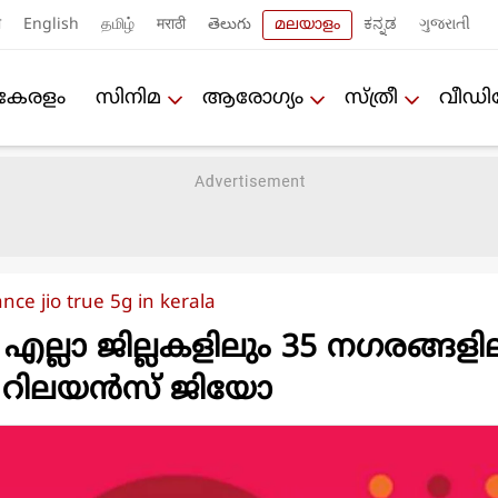
ी
English
தமிழ்
मराठी
తెలుగు
മലയാളം
ಕನ್ನಡ
ગુજરાતી
കേരളം
സിനിമ
ആരോഗ്യം
സ്ത്രീ
വീഡ
ance jio true 5g in kerala
എല്ലാ ജില്ലകളിലും 35 നഗരങ്ങളി
ച് റിലയന്‍സ് ജിയോ