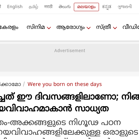
ी
English
தமிழ்
मराठी
తెలుగు
മലയാളം
ಕನ್ನಡ
ગુજરાતી
കേരളം
സിനിമ
ആരോഗ്യം
സ്ത്രീ
വീഡ
ിക്കാമോ
Were you born on these days
ിച്ചത് ഈ ദിവസങ്ങളിലാണോ; നിങ
ണയവിവാഹമാകാന്‍ സാധ്യത
്രം-അക്കങ്ങളുടെ നിഗൂഢ പഠന
ണയവിവാഹങ്ങളിലേക്കുള്ള ഒരാളുടെ 