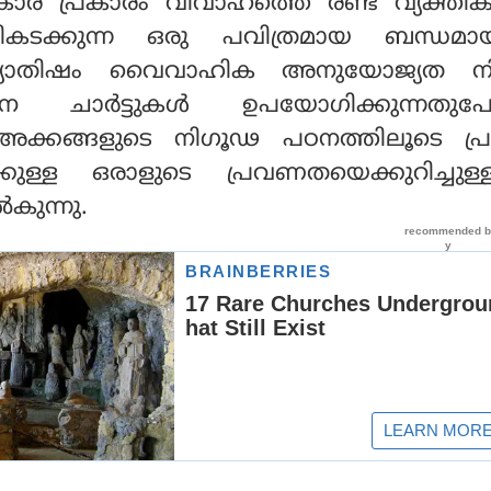
ാര പ്രകാരം വിവാഹത്തെ രണ്ട് വ്യക്തിക
കടക്കുന്ന ഒരു പവിത്രമായ ബന്ധമാ
്യോതിഷം വൈവാഹിക അനുയോജ്യത നിര്
ന ചാര്‍ട്ടുകള്‍ ഉപയോഗിക്കുന്നതുപ
ം-അക്കങ്ങളുടെ നിഗൂഢ പഠനത്തിലൂടെ പ
്കുള്ള ഒരാളുടെ പ്രവണതയെക്കുറിച്ചുള
്‍കുന്നു.