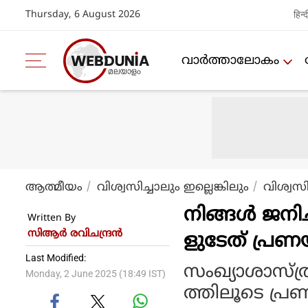
Thursday, 6 August 2026
हिन्द
വാര്‍ത്താലോകം
ആത്മീയം
വിശ്വസിച്ചാലും ഇല്ലെങ്കിലും
വിശ്വസ
നിങ്ങള്‍ ജന
Written By
സിആര്‍ രവിചന്ദ്രന്‍
ളുടേത് പ്ര
Last Modified:
സംഖ്യാശാസ്ത
Monday, 2 June 2025 (18:49 IST)
ത്തിലൂടെ പ്ര