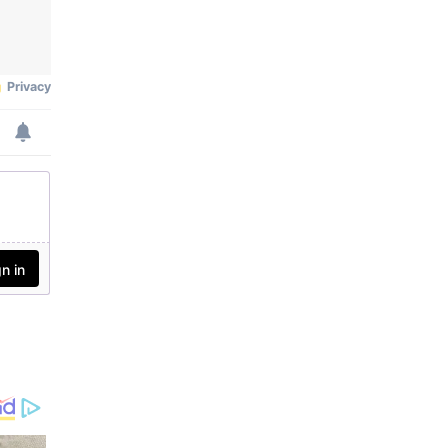
റിയപ്പെടുന്നു. 2026-ല്‍ മക
രം, കര്‍ക്കടകം എന്നിവ
യിലേക്കുള്ള അവരുടെ
സംക്രമണം ജീവിതത്തില്‍
പ്രധാന മാറ്റങ്ങള്‍ക്ക് കാര
ണമാകും.