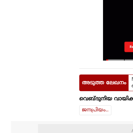
R
അടുത്ത ലേഖനം
വെബ്ദുനിയ വായിക്
ജനപ്രിയം..