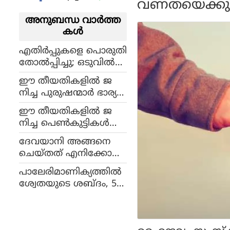
വണതയെക്കുറിച്
അനുബന്ധ വാര്‍ത്ത
കള്‍
എതിർപ്പുകളെ പൊരുതി
തോൽപ്പിച്ചു; ഒടുവിൽ
പ്രണയസാഫല്യം, നടി ന
ഈ തീയതികളില്‍ ജ
യന വിവാഹിതയായി
നിച്ച പുരുഷന്മാര്‍ ഭാര്യ
മാരുമായി പതിവായി വ
ഈ തീയതികളില്‍ ജ
ഴക്കുണ്ടാക്കാറുണ്ട്,
നിച്ച പെണ്‍കുട്ടികള്‍
നിങ്ങള്‍ ഇതിലുണ്ടോ?
നുണ പറയുന്നതില്‍
ദേവയാനി അങ്ങനെ
വിദഗ്ധരാണ്, അവരെ
ചെയ്തത് എനിക്കോരു
വിശ്വസിക്കുന്നതിന്
ഷോക്കായിരുന്നു, അവ
മുമ്പ് രണ്ടുതവണ
പാലേരിമാണിക്യത്തില്‍
ളെ പറ്റി ആരും അങ്ങ
ചിന്തിക്കുക
ശ്വേതയുടെ ശബ്ദം, 54
നെ ചിന്തിച്ചിരുന്നില്ല: രംഭ
കാരനെ വിവാഹം കഴിച്ച
പതിനെട്ടുകാരി; നടി
സീനത്തിന്റെ ജീവിതം