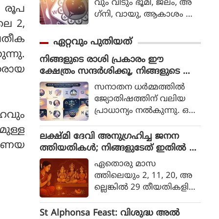
വ്രതം ആത്മീയമായി ഒ
വും വീടും ഭൂമി, ജലം, അ
 രൂപ
ട്ടെറെ പ്രാധാന്യമ
ഗ്‌നി, വായു, ആകാശം എ
ലെ 2,
ര്‍ഹിക്കുന്നതാണ്.
ന്നീ അഞ്ച് അടിസ്ഥാന ഘ
ടകങ്ങളുമായി സ
്രതീക
ഏറ്റവും പുതിയത്
ന്തുലിതാവസ്ഥയിലാണ് പ്ര
ന്നു.
നിങ്ങളുടെ രാശി പ്രകാരം ഈ
വര്‍ത്തിക്കുന്നത്.
തരായ
ക്ഷേത്രം സന്ദര്‍ശിക്കൂ, നിങ്ങളുടെ ആ
ഗ്രഹങ്ങള്‍ ഉടന്‍ സഫലമാകും
സനാതന ധര്‍മ്മത്തില്‍
ജ്യോതിഷത്തിന് വലിയ
പ്രാധാന്യം നല്‍കുന്നു. ഒ
േഹവും
രാള്‍ അവരുടെ
മുള്ള
രാശിയ്ക്കും ഗ്രഹ നില
ലക്ഷ്മി ദേവി അനുഗ്രഹിച്ച ജനന
്രണയ
യ്ക്കും അനുസരിച്ച് ദേവ
ത്തിയതികള്‍; നിങ്ങളുടേത് ഇതില്‍ ഉ
തകളെ ആരാധിക്കുകയും
ണ്ടോ?
ഏതൊരു മാസ
മതപരമായ സ്ഥലങ്ങള്‍
ത്തിലെയും 2, 11, 20, അ
സന്ദര്‍ശിക്കുകയും
ല്ലെങ്കില്‍ 29 തീയതികളില്‍
ചെയ്താല്‍ അവര്‍ക്ക് പ്ര
ജനിച്ചവര്‍ക്ക് റാഡിക്‌സ് ന
ത്യേക നേട്ടങ്ങള്‍ ല
മ്പര്‍ 2 ഉണ്ടാകും.
St Alphonsa Feast: വിശുദ്ധ അൽ
ഭിക്കുമെന്ന് വിശ്വസിക്ക