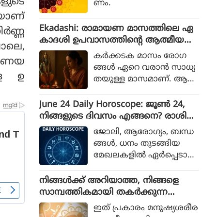
ളുടെ
ണം.
യാണ്
Ekadashi: രാമായണ മാസത്തിലെ ഏ
‍ണ്ണ
കാദശി ഉപവാസത്തിന്റെ ആത്മീയ
ോലെ,
പ്രാധാന്യവുമെന്ത്?
കര്‍ക്കടക മാസം രോഗ
്രണയ
ങ്ങള്‍ ഏറെ വരാന്‍ സാധ്യ
്ള ഉ
തയുള്ള മാസമാണ്. ആ
രോഗ്യപരമായി ഈ കാല
യളവില്‍ വലിയ ശ്രദ്ധ
June 24 Daily Horoscope: ജൂൺ 24,
യാണ് നമ്മള്‍ നല്‍കാറുള്ള
നിങ്ങളുടെ ദിവസം എങ്ങനെ? രാശിഫ
ത്. ഒപ്പം ആത്മീയമായും ഒ
ലം അറിയാം
ജോലി, ആരോഗ്യം, ബന്ധ
രുപാട് പ്രധാനമുള്ള കാല
ങ്ങള്‍, ധനം തുടങ്ങിയ
മാണ് കര്‍ക്കടകമാസം.
മേഖലകളില്‍ ഏര്‍പ്പെടാന്‍
രാമായണ മാസമെന്ന നില
അതീവ അനുയോജ്യമായ
യില്‍ ഈ സമയത്ത്
സമയമാണോ? ഓരോ
നിങ്ങള്‍ക്ക് അറിയാത്ത, നിങ്ങളെ
രാമായണ പാരായണവും
രാശിക്കും പ്രത്യേകിച്ച് ത
സാമ്പത്തികമായി തകര്‍ക്കുന്ന
നടത്തി വരുന്നു. രാമായ
യ്യാറാക്കിയ ദൈനംദിന ഫ
വാസ്തു ദോഷങ്ങള്‍
ണ മാസത്തിലെ ഏകാദശി
ഇത് പ്രകാരം മനുഷ്യശരീര
ലങ്ങള്‍ അറിയാം