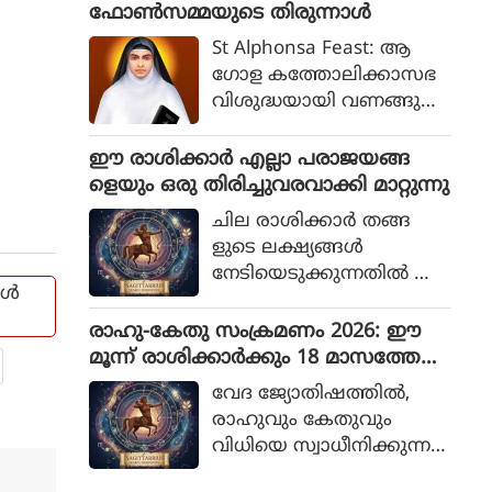
ഫോൺസമ്മയുടെ തിരുന്നാൾ
പ്പെടുന്നു. ഏത്
രാശിക്കാര്‍ക്ക് ഏത്
St Alphonsa Feast: ആ
ക്ഷേത്രമാണ് ശുഭകര
ഗോള കത്തോലിക്കാസഭ
മെന്ന് നമുക്ക് നോക്കാം
വിശുദ്ധയായി വണങ്ങുന്ന
അൽഫോൺസാമ്മയുടെ
തിരുന്നാൾ ജൂലൈ 28
ഈ രാശിക്കാര്‍ എല്ലാ പരാജയങ്ങ
നാണ്.
ളെയും ഒരു തിരിച്ചുവരവാക്കി മാറ്റുന്നു
ക്രിസ്തുവിനോടുള്ള
ചില രാശിക്കാര്‍ തങ്ങ
സ്നേഹത്താൽ സ്വയം ജ്വ
ളുടെ ലക്ഷ്യങ്ങള്‍
ലിക്കുകയും ചുറ്റിലുമുള്ള
നേടിയെടുക്കുന്നതില്‍ അ
വർക്ക് പ്രകാശമാകുക
ങൾ
ചഞ്ചലരും സ്ഥിരോത്സാഹ
യും ചെയ്ത വിശുദ്ധ
മുള്ളവരുമാണെന്ന് പറയ
രാഹു-കേതു സംക്രമണം 2026: ഈ
യാണ് അൽഫോൺ
പ്പെടുന്നു. എത്ര പരാജയ
മൂന്ന് രാശിക്കാര്‍ക്കും 18 മാസത്തേക്ക്
സാമ്മ.
ങ്ങള്‍ നേരിട്ടാലും അവര്‍
ഭാഗ്യം
വേദ ജ്യോതിഷത്തില്‍,
തങ്ങളുടെ സ്വപ്നങ്ങള്‍
രാഹുവും കേതുവും
സാക്ഷാത്കരിക്കാന്‍ ശ്ര
വിധിയെ സ്വാധീനിക്കുന്ന
മിച്ചുകൊണ്ടിരിക്കും.
നിഴല്‍ ഗ്രഹങ്ങള്‍ എന്ന