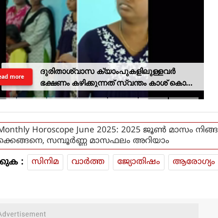
ദുരിതാശ്വാസ ക്യാംപുകളിലുള്ളവർ
ead more
ഭക്ഷണം കഴിക്കുന്നത് സ്വന്തം കാശ് കൊണ്ട്
വാങ്ങി; ദുരിതക്കയം
Monthly Horoscope June 2025: 2025 ജൂൺ മാസം നിങ്
ക്കെങ്ങനെ, സമ്പൂർണ്ണ മാസഫലം അറിയാം
കുക :
സിനിമ
വാര്‍ത്ത
ജ്യോതിഷം
ആരോഗ്യം