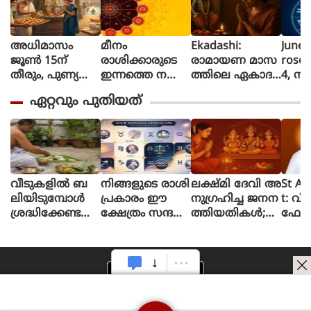
അധിമാസം
മീനം
Ekadashi:
June 
ജൂൺ 15ന്
രാശിക്കാരുടെ
രാമായണ മാസ
rosc
തീരും, പുണ്യ
ഇന്നത്തെ നക്ഷ
ത്തിലെ ഏകാദ
4, നി
പ്രാപ്തിക്കായി
ത്രഫലം
ശി ഉപവാസ
ദിവസ
ഏറ്റവും പുതിയത്
ഈ 5 കാര്യങ്ങൾ
ത്തിന്റെ ആ
നെ? 
ചെയ്യാൻ ഇ
ത്മീയ പ്രാധാന്യ
അറി
നിയും വൈക
വുമെന്ത്?
രുത്
വീടുകളിൽ ബ
നിങ്ങളുടെ രാശി
ലക്ഷ്മി ദേവി അ
St Al
ലിയിടുമ്പോൾ
പ്രകാരം ഈ
നുഗ്രഹിച്ച ജനന
t: വ
ശ്രദ്ധിക്കേണ്ട
ക്ഷേത്രം സന്ദ
ത്തിയതികള്‍;
ഫോൺ
കാര്യങ്ങൾ; എ
ര്‍ശിക്കൂ, നിങ്ങ
നിങ്ങളുടേത് ഇ
യുടെ
ന്തൊക്കെ മന്ത്ര
ളുടെ ആഗ്രഹ
തില്‍ ഉണ്ടോ?
ങ്ങളും ദ്രവ്യങ്ങ
ങ്ങള്‍ ഉടന്‍ സഫ
ളുമാണ് പ്ര
ലമാകും
ധാനം?