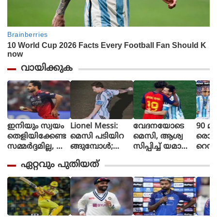
വായിക്കുക
ഇനിയും സ്വയം
Lionel Messi:
വേദനയോടെ
90 മി
തെളിയിക്കേണ്ട
മെസി പടിയിറ
മെസി, ആശ്വ
രൊറ്റ 
സമ്മർദ്ദമില്ല, അ
ങ്ങുമ്പോൾ;
സിപ്പിച്ച് യമാൽ
റെഡ്
വസരങ്ങൾ ല
വീണ്ടും
(ചിത്രങ്ങൾ)
മൈത
ഏറ്റവും പുതിയത്
ഭിച്ചാൽ സ
സാക്ഷിയായി
ളി മ
ന്തോഷം അത്ര
മെറ്റ്‌ലൈഫ്
ൻ്റീന,
മാത്രം : ഭുവ
സ്പെ
നേശ്വർ കുമാർ
മാത
പ്പെട്