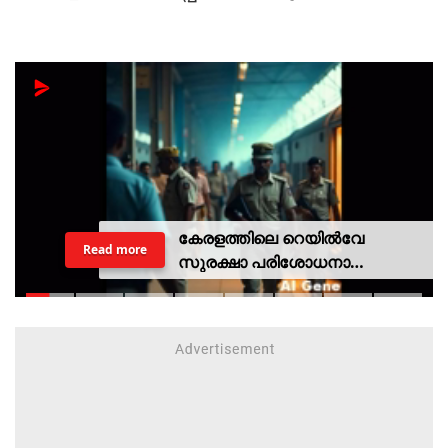
കേരളത്തിലെ റെയില്‍വേ
Read more
സുരക്ഷാ പരിശോധനാ
ദൗത്യമായ ഓപ്പറേഷന്‍
രക്ഷിതയില്‍ അറസ്റ്റിലായത് 33
പേര്‍