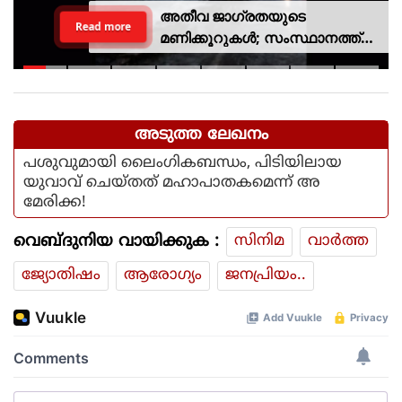
അതീവ ജാഗ്രതയുടെ
Read more
മണിക്കൂറുകൾ; സംസ്ഥാനത്ത്
റെഡ് അലർട്ട്, ശക്തമായ
കാറ്റിനും സാധ്യത
അടുത്ത ലേഖനം
പശുവുമായി ലൈംഗികബന്ധം, പിടിയിലായ
യുവാവ് ചെയ്തത് മഹാപാതകമെന്ന് അ
മേരിക്ക!
വെബ്ദുനിയ വായിക്കുക :
സിനിമ
വാര്‍ത്ത
ജ്യോതിഷം
ആരോഗ്യം
ജനപ്രിയം..