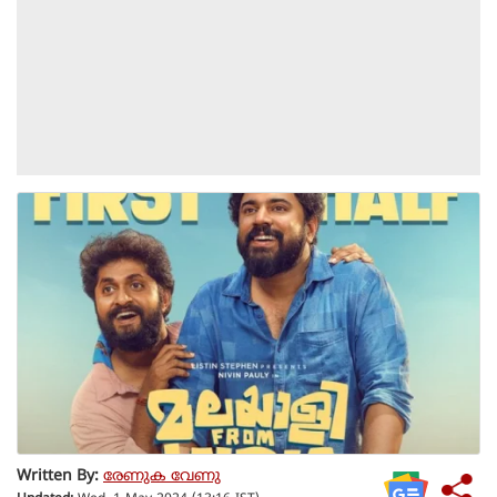
Written By:
രേണുക വേണു