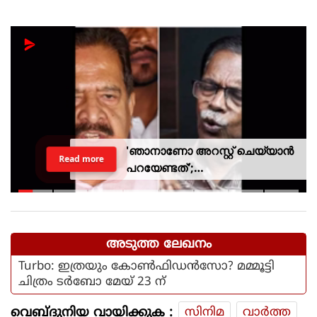
'ഞാനാണോ അറസ്റ്റ് ചെയ്യാൻ
Read more
പറയേണ്ടത്';
ടി.ജി.മോഹൻദാസിനെതിരായ
നടപടിയിൽ ആഭ്യന്തര മന്ത്രി
അടുത്ത ലേഖനം
Turbo: ഇത്രയും കോണ്‍ഫിഡന്‍സോ? മമ്മൂട്ടി
ചിത്രം ടര്‍ബോ മേയ് 23 ന്
വെബ്ദുനിയ വായിക്കുക :
സിനിമ
വാര്‍ത്ത