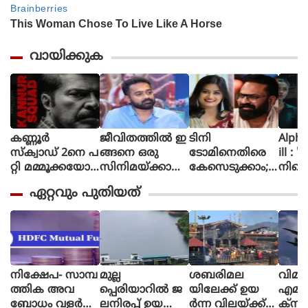
വായിക്കുക
കണ്ണൂർ
ജീവിതത്തിൽ ഇ
ടിനി
Alpha The First
സ്ക്വാഡ് 2നെ പ
ങ്ങനെ ഒരു
ടോമിനെതിരെ
ill : 
റ്റി മമ്മൂക്കയോട്
സിനിമയ്ക്കായി
കേസെടുക്കാം;
നിന്റ
പറഞ്ഞിട്ടുണ്ട്, വ
പ
അൻസിബയുടെ
മിഷന
ഏറ്റവും പുതിയത്
രും.. സമയ
ണി
പരാതിയിൽ
ആക്ഷ
മെടുക്കും :
യെടുത്തിട്ടില്ല,
കോടതി നിർ
ത്തി
റോണി ഡേവിഡ്
ടിക്കി ടാക്കയെ
ദേശം
യായ
പറ്റി ആസിഫ്
ആല്‍
അലി
പുറത്
നിക്ഷേപ- സാമ്പ
മുല്ല
ശബരിമല
വിമാ
ത്തിക അവ
പ്പെരിയാറില്‍ ജ
യിലേക്ക് ഉയ
എമര്
ബോധം വളർ
ലനിരപ്പ് ഉയ
ര്‍ന്ന വിലയ്ക്ക്
ക്‌സിറ