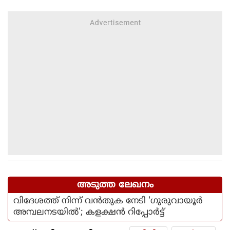
കാരണമായതെന്ന് മന്ത്രി പികെ
കുഞ്ഞാലിക്കുട്ടി
അടുത്ത ലേഖനം
വിദേശത്ത് നിന്ന് വൻതുക നേടി 'ഗുരുവായൂർ
അമ്പലനടയിൽ'; കളക്ഷൻ റിപ്പോർട്ട്