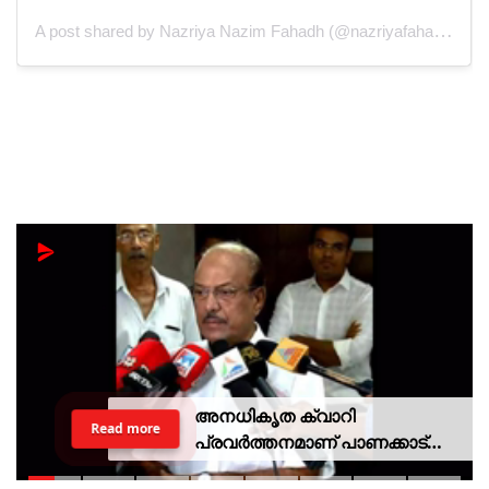
A post shared by Nazriya Nazim Fahadh (@nazriyafahadh)
അനധികൃത ക്വാറി
Read more
പ്രവര്‍ത്തനമാണ് പാണക്കാട്
ഉരുള്‍പൊട്ടലിന്