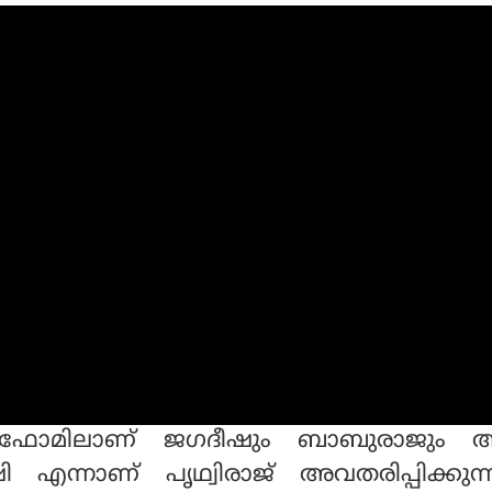
ഫോമിലാണ് ജഗദീഷും ബാബുരാജും 
ഷി എന്നാണ് പൃഥ്വിരാജ് അവതരിപ്പിക്കു