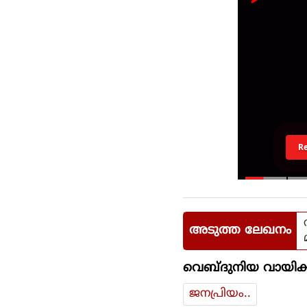
R
അടുത്ത ലേഖനം
വെബ്ദുനിയ വായിക്
ജനപ്രിയം..