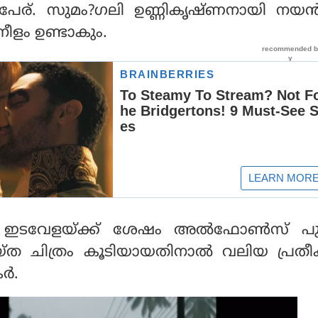
െ പേര്. സുമം?ഗലി ഉണ്ണികൃഷ്ണനായി നയന
നീളം ഉണ്ടാകും.
 ഇടവേളയ്ക്ക് ശേഷം അല്‍ഫോണ്‍സ് പുത്
ത ചിത്രം കൂടിയായതിനാല്‍ വലിയ പ്രതീ
്‍.