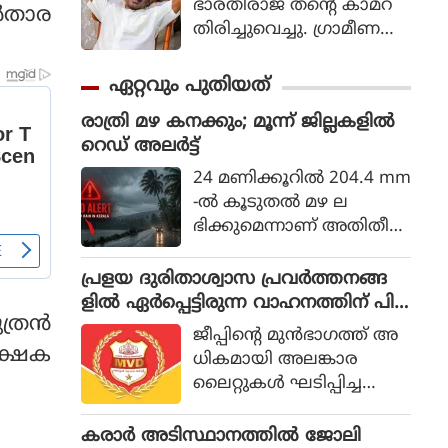
ഭാരതിരാജ തന്റെ കാമറ
്‍താര
തിരിച്ചുവെച്ചു. ഗ്രാമീണ
ജീവിതം അതിന്റെ പച്ച
യായ തലത്തില്‍ ആ
ഏറ്റവും പുതിയത്
വിഷ്‌കരിച്ചുകൊണ്ടാണ്
രാത്രി മഴ കനക്കും; മൂന്ന് ജില്ലകളില്‍
ഭാരതിരാജ വിപ്ലവം
റെഡ് അലര്‍ട്ട്
തീര്‍ത്തത്.
24 മണിക്കൂറില്‍ 204.4 mm
-ല്‍ കൂടുതല്‍ മഴ ല
ഭിക്കുമെന്നാണ് അതിതീവ്ര
മായ മഴ എന്നത് കൊണ്ട്
കേന്ദ്ര കാലാവസ്ഥ വകുപ്പ്
പ്രളയ ദുരിതാശ്വാസ പ്രവര്‍ത്തനങ്ങ
അര്‍ത്ഥമാക്കുന്നത്.
ളില്‍ ഏര്‍പ്പെട്ടിരുന്ന വാഹനത്തിന് പിഴ
രന്‍
ചുമത്തിയ എംവിഡി ഉദ്യോഗസ്ഥനെ
ജീപ്പിന്റെ മുന്‍ഭാഗത്ത് അ
സസ്‌പെന്‍ഡ് ചെയ്തു
ക്ഷക
ധികമായി അലങ്കാര
ലൈറ്റുകള്‍ ഘടിപ്പിച്ച
തിനാണ് 5,200 രൂപ പിഴ
ചുമത്തിയത്. എംഎല്‍എ
കരാര്‍ അടിസ്ഥാനത്തില്‍ ജോലി