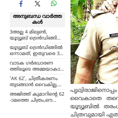
അനുബന്ധ വാര്‍ത്ത
കള്‍
3അല്ല 4 മില്യണ്‍,
യൂട്യൂബ് ട്രെന്‍ഡിങ്ങില്‍
ഒന്നാമത്, 'ഗോള്‍ഡ്'
യൂട്യൂബ് ട്രെന്‍ഡിങ്ങില്‍
ടീസര്‍ തരംഗമാകുന്നു
ഒന്നാമത്, ഇതുവരെ 3
മില്യന്‍ കാഴ്ചക്കാര്‍,
വാടക ഗര്‍ഭധാരണ
പൃഥ്വിരാജിനൊപ്പം നായ
ത്തിലൂടെ അമ്മയാകാന്‍
ന്‍താര,ഗോള്‍ഡ് ടീസര്‍
ഒരുങ്ങി നയന്‍താര !
'AK 62', ചിത്രീകരണം
റിപ്പോര്‍ട്ടുകള്‍ ഇങ്ങനെ
തുടങ്ങാന്‍ വൈകില്ല,
പൃഥ്വിരാജിനൊപ്
അജിത്തിന്റെ പുത്ത
അജിത്ത് കുമാറിന്റെ 62
ന്‍പടം വരുന്നു !
വൈകാതെ തന്നെ റ
-ാമത്തെ ചിത്രം,ഔ
യൂട്യൂബില്‍ തര
ദ്യോഗികമായി പ്ര
ഖ്യാപിച്ച് നിര്‍മാതാക്കള്‍
ചിത്രവുമായി എത