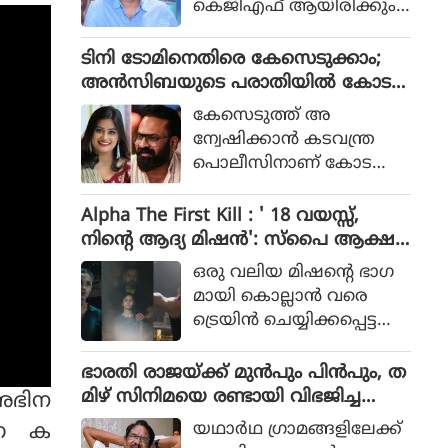
കെജിഎഫ് ആയിരിക്കും
പോലീസ് സംഘത്തിന്റെ ക
ടിക്കിടാക്കയെന്ന ആസിഫ്
ഥയായിരുന്നു 2023ല്‍ പുറ
അലിയുടെ തുറന്നുപറയ
ടിനി ടോമിനെതിരെ കേസെടുക്കാം;
ത്തിറങ്ങിയ സിനിമ പറ
ലും ഒപ്പം വി എസ്
അൻസിബയുടെ പരാതിയിൽ കോട
ഞ്ഞത്.
രോഹിത്- ആസിഫ് അലി
തി നിർദേശം
കേസെടുത്ത് അ
കൂട്ടുക്കെട്ടിലുള്ള വിശ്വാസ
ന്വേഷിക്കാൻ കടവന്ത്ര
വും സിനിമയ്ക്ക് വലിയ
പൊലീസിനാണ് കോട
ഹൈപ്പ് നല്‍കിയിട്ടുണ്ട്.
തിയുടെ നിർദേശം
Alpha The First Kill : ' 18 വയസ്സ്,
നിന്റെ ആദ്യ മിഷന്‍': സ്‌പൈ ആക്ഷ
ന്‍ ചിത്രത്തില്‍ നായികയായി ആലിയ,
ഒരു വലിയ മിഷന്റെ ഭാഗ
ആല്‍ഫ ടീസര്‍ പുറത്ത്
മായി കൊല്ലാന്‍ വരെ
ട്രെയിന്‍ ചെയ്യിക്കപ്പെട്ട
പെണ്‍കുട്ടിയായാണ് ആ
ലിയ സിനിമയിലെത്തുന്ന
ഭാരതി രാജയ്ക്ക് മുൻപും പിൻപും, ത
ത്.
മിഴ് സിനിമയെ രണ്ടായി വിഭജിച്ച
അഭിന
സംവിധായകൻ, ഭാരതി രാജ വിട പറ
യഥാര്‍ഥ ഗ്രാമങ്ങളിലേക്ക്
ന്ന ക
യുമ്പോൾ