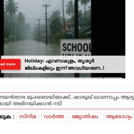
Holiday: എറണാകുളം, തൃശൂർ
ead more
ജില്ലകളിലും ഇന്ന് അവധിയാണേ..!
നയന്‍താര മുംബൈയിലേക്ക്, ഷാരൂഖ് ഖാനൊപ്പം ആദ്യ
മായി അഭിനയിക്കാന്‍ നടി
കുക :
സിനിമ
വാര്‍ത്ത
ജ്യോതിഷം
ആരോഗ്യം