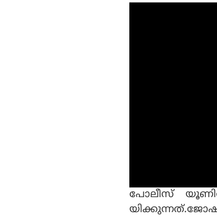
പോലീസ് യൂണി
യിക്കുന്നത്.ജോ