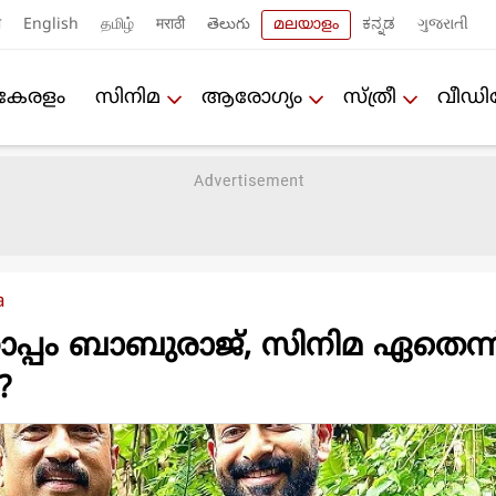
ी
English
தமிழ்
मराठी
తెలుగు
മലയാളം
ಕನ್ನಡ
ગુજરાતી
കേരളം
സിനിമ
ആരോഗ്യം
സ്ത്രീ
വീഡ
a
ൊപ്പം ബാബുരാജ്, സിനിമ ഏതെന്ന
?