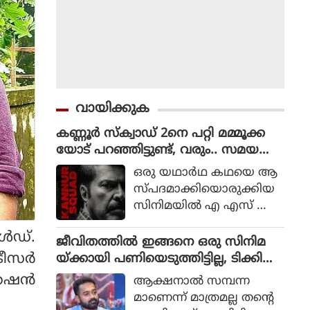
വായിക്കുക
കണ്ണൂർ സ്ക്വാഡ് 2നെ പറ്റി മമ്മൂക്ക
യോട് പറഞ്ഞിട്ടുണ്ട്, വരും.. സമയ
മെടുക്കും : റോണി ഡേവിഡ്
ഒരു യഥാര്‍ഥ കഥയെ ആ
സ്പദമാക്കിയൊരുക്കിയ
സിനിമയില്‍ എ എസ് ഐ
ജോര്‍ജ് മാര്‍ട്ടിന്‍ എന്ന ക
‍ഡ്.
ഥാപാത്രമായാണ് മമ്മൂട്ടി
ജീവിതത്തിൽ ഇങ്ങനെ ഒരു സിനിമ
എത്തിയത്. ഒരു കുറ്റ
സര്‍
യ്ക്കായി പണിയെടുത്തിട്ടില്ല, ടിക്കി
വാളിയെ പിടികൂടാനായി ഉ
ടാക്കയെ പറ്റി ആസിഫ് അലി
േഷന്‍
ആക്ഷനാല്‍ സമ്പന്ന
ത്തരേന്ത്യന്‍ സംസ്ഥാനങ്ങ
മാണെന്ന് മാത്രമല്ല തന്റെ
ളിലേക്ക് യാത്ര തിരിക്കുന്ന