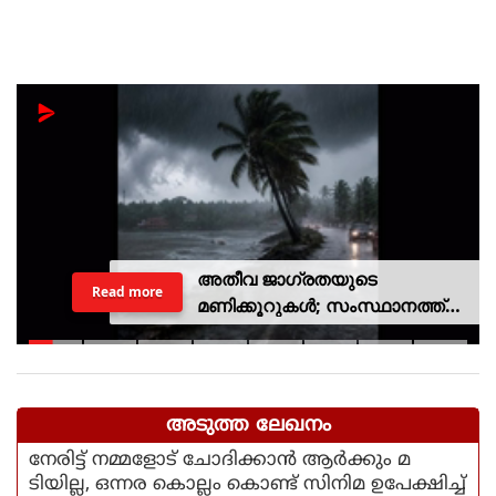
അതീവ ജാഗ്രതയുടെ
Read more
മണിക്കൂറുകൾ; സംസ്ഥാനത്ത്
റെഡ് അലർട്ട്, ശക്തമായ
കാറ്റിനും സാധ്യത
അടുത്ത ലേഖനം
നേരിട്ട് നമ്മളോട് ചോദിക്കാൻ ആർക്കും മ
ടിയില്ല, ഒന്നര കൊല്ലം കൊണ്ട് സിനിമ ഉപേക്ഷിച്ച്