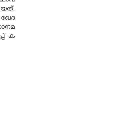
ദുരനുഭവം സഹപാഠിക
ിയത്.
ളോട് വെളിപ്പെടുത്തി. തുട
ര്‍ന്ന് അധ്യാപകര്‍
ം ഖേദ
'ചൈല്‍ഡ് ലൈന്‍' മുഖേന
ധാനമ
മലയാലപ്പുഴ പോലീസിനെ
്പ് ക
വിവരം അറിയിച്ചു. അ
ന്വേഷണത്തിനൊടുവില്‍
പോലീസ് പ്രദേശവാസിക
ളായ മൂന്നുപേരെ അറസ്റ്റ്
ചെയ്തു.