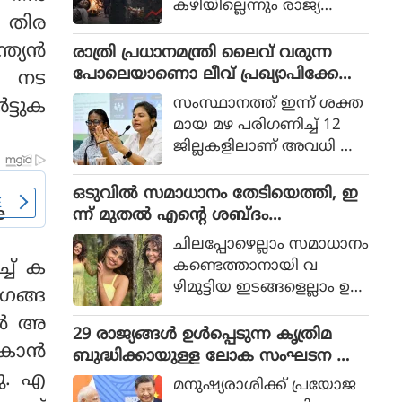
കഴിയില്ലെന്നും രാജ്യത്തെ
 തിര
ആഭ്യന്തര മന്ത്രി
മൊഹ്സിന്‍ നഖ്വി
ത്യൻ
രാത്രി പ്രധാനമന്ത്രി ലൈവ് വരുന്ന
വ്യാഴാഴ്ച പറഞ്ഞു. കര
പോലെയാണൊ ലീവ് പ്രഖ്യാപിക്കേണ്ട
ം നട
സേനാ മേധാവി ഫീല്‍ഡ്
ത്, എറണാകുളം ജില്ലാ കളക്ടർ
സംസ്ഥാനത്ത് ഇന്ന് ശക്ത
ട്ടുക
മാര്‍ഷല്‍ സയ്യിദ് അസിം
ക്കെതിരെ വിമർശനം
മായ മഴ പരിഗണിച്ച് 12
മുനീറിന്റെ അടുത്ത
ജില്ലകളിലാണ് അവധി പ്ര
യാളായി അറിയപ്പെടുന്ന ന
ഖ്യാപിച്ചത്.
ഖ്വി പാകിസ്ഥാന്റെ
ഒടുവില്‍ സമാധാനം തേടിയെത്തി, ഇ
കോക്രോച്ചുകള്‍ ഒ
ന്ന് മുതല്‍ എന്റെ ശബ്ദം
ന്നിച്ചാല്‍ രാജ്യത്തെ മ
തിരെഞ്ഞെടുക്കുന്നു, പോസ്റ്റുമായി
റിച്ചിടാന്‍ കഴിയുമെന്ന് പറ
ചിലപ്പോഴെല്ലാം സമാധാനം
അനുപമ പരമേശ്വരന്‍, ഒരു ബ്രെയ്ക്ക
ഞ്ഞു.
കണ്ടെത്താനായി വ
്ച് ക
പ്പ് മണക്കുന്നുവെന്ന് സോഷ്യല്‍
ഴിമുട്ടിയ ഇടങ്ങളെല്ലാം ഉ
ഗങ്ങ
മീഡിയ
പേക്ഷിക്കേണ്ടതായി വ
നിൽ അ
രും.
29 രാജ്യങ്ങള്‍ ഉള്‍പ്പെടുന്ന കൃത്രിമ
ൽകാൻ
ബുദ്ധിക്കായുള്ള ലോക സംഘടന ആ
രംഭിച്ച് ചൈന; ഇന്ത്യ ഇല്ല
ചു. എ
മനുഷ്യരാശിക്ക് പ്രയോജ