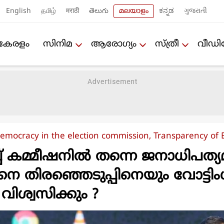
English
தமிழ்
मराठी
తెలుగు
മലയാളം
ಕನ್ನಡ
ગુજરાતી
കേരളം
സിനിമ
ആരോഗ്യം
സ്ത്രീ
വീഡ
emocracy in the election commission, Transparency of E
പ് കമ്മീഷനിൽ തന്നെ ജനാധിപത്യമി
നെ തിരഞ്ഞെടുപ്പിനെയും വോട്ടിം
ിശ്വസിക്കും ?