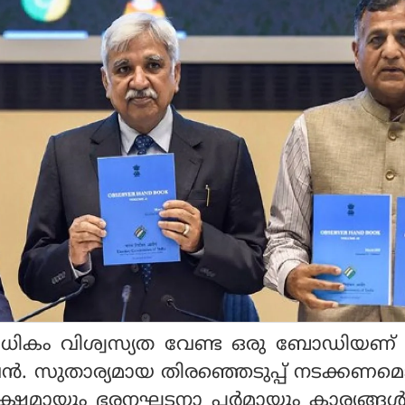
വുമധികം വിശ്വസ്യത വേണ്ട ഒരു ബോഡിയണ്
ീഷൻ. സുതാര്യമായ തിരഞ്ഞെടുപ്പ് നടക്കണമെ
ഷ്പക്ഷമായും ഭരനഘടനാ പർമായും കാര്യങ്ങ