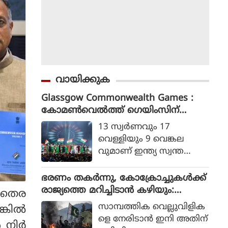
വായിക്കുക
Glassgow Commonwealth Games :
കോമൺവെൽത്ത് ഗെയിംസിന്
ഗ്ലാസ്ഗോയിൽ കൊടിയിറങ്ങി, മെഡ
13 സ്വര്‍ണവും 17
ൽ നേട്ടത്തിൽ ഇന്ത്യ നാലാമത്
വെള്ളിയും 9 വെങ്കല
വുമാണ് ഇന്ത്യ സ്വന്ത
മാക്കിയത്.
ഭരണം തകര്‍ന്നു, കോക്രോച്ചുകള്‍ക്ക്
രാജ്യത്തെ മറിച്ചിടാന്‍ കഴിയും:
 തെര
പാകിസ്ഥാന്‍ ആഭ്യന്തര മന്ത്രി
സാമ്പത്തിക വെല്ലുവിളിക
ങ്കിൽ
മൊഹ്സിന്‍ നഖ്വി
ളെ നേരിടാന്‍ ഇനി അതിന്
ൾ നിർ