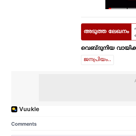
അടുത്ത ലേഖനം
വെബ്ദുനിയ വായിക്
ജനപ്രിയം..