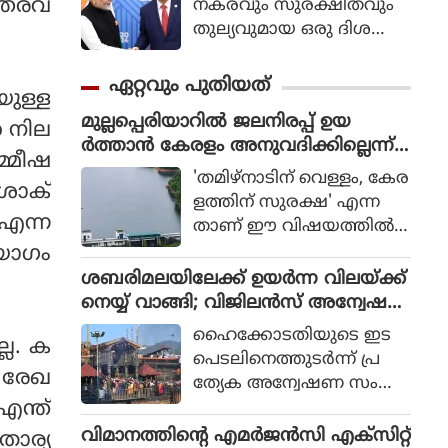
്തരവ്
നകരവും സുരക്ഷിതവും
തുല്യവുമായ ഒരു ദിശ
യില്‍ സാങ്കേതികവിദ്യ
വികസിക്കുന്നുവെന്ന് ഉറ
ഏറ്റവും പുതിയത്
യുള്ള
പ്പാക്കുക എന്ന പ്രഖ്യാപിത
മുല്ലപ്പെരിയാറില്‍ ജലനിരപ്പ് ഉയ
ലക്ഷ്യത്തോടെയാണ് ഇ
 നില
ര്‍ത്താന്‍ കേരളം അനുവദിക്കില്ലെന്ന്
തിന്റെ ആരംഭം. ചടങ്ങില്‍
മ്മീഷ
മന്ത്രി മോന്‍സ് ജോസഫ്
യുഎന്‍ സെക്രട്ടറി ജനറല്‍
'തമിഴ്നാടിന് വെള്ളം, കേര
അശോക്
അന്റോണിയോ ഗുട്ടെറസ്
ളത്തിന് സുരക്ഷ' എന്ന
 എന്ന
പങ്കെടുത്തു.
താണ് ഈ വിഷയത്തില്‍
സംസ്ഥാന സര്‍ക്കാരിന്റെ
യോഗം
കൃത്യമായ നിലപാടെന്നും
ശബരിമലയിലേക്ക് ഉയര്‍ന്ന വിലയ്ക്ക്
പുതിയ ഡാം നിര്‍മിക്കുക
നെയ്യ് വാങ്ങി; വിജിലന്‍സ് അന്വേഷ
മാത്രമാണ് ശാശ്വത പ
ണത്തിന് ഹൈക്കോടതി ഉത്തരവ്
ഹൈക്കോടതിയുടെ ഇട
്ല. ക
രിഹാരമെന്നും മന്ത്രി പറ
പെടലിനെത്തുടര്‍ന്ന് പ്ര
ഞ്ഞു. മുല്ലപ്പെരിയാറിലെ
 രേഖ
ത്യേക അന്വേഷണ സംഘ
ജലനിരപ്പ് ഉയര്‍ത്തുമെന്ന
ന്ത്
ങ്ങള്‍ (SIT) അ
തമിഴ്നാട് ബജറ്റ് പ്രഖ്യാപന
ന്വേഷിക്കുന്ന മൂന്നാമത്തെ
വിമാനത്തിന്റെ എമര്‍ജന്‍സി എക്‌സിറ്റ്
താര്യ
ത്തോട് പ്രതികരിക്കുക