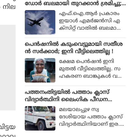
ശബരിമല വിവാദമാണിത്.
ഡോര്‍ ബലമായി തുറക്കാന്‍ ശ്രമിച്ചു;
യായിരുന്നു മന്ത്രി.
 നില
മലയാളി പിടിയില്‍
എഫ്.ഐ.ആര്‍ പ്രകാരം
ഇയാള്‍ എമര്‍ജന്‍സി എ
ക്‌സിറ്റ് വാതില്‍ ബലമായി
തുറക്കാന്‍ ശ്രമിക്കുകയും
എമര്‍ജന്‍സി വിന്‍ഡോ
പെൻഷനിൽ കടുംവെട്ടുമായി സതീശ
പാനല്‍ തകര്‍ക്കുകയും
ൻ സർക്കാർ; ഇനി വീട്ടിലെത്തില്ല !
ചെയ്തു.
ക്ഷേമ പെൻഷൻ ഇനി
മുതൽ വീട്ടിലെത്തില്ല. സ
ഹകരണ ബാങ്കുകൾ വഴി
ക്ഷേമ പെൻഷൻ
വീട്ടിലെത്തിക്കുന്നത്
പത്തനംതിട്ടയില്‍ പത്താം ക്ലാസ്
യുഡിഎഫ് സർക്കാർ നിർ
വിദ്യാര്‍ത്ഥിനി ലൈംഗിക പീഡന
ത്തലാക്കി. കിടപ്പുരോഗിക
ത്തിനിരയായി; പിതാവടക്കം ഏ
മലയാലപ്പുഴ സ്വ
ൾക്കു മാത്രമേ ഇനി ക്ഷേമ
ഴുപേര്‍ക്കെതിരെ വെളിപ്പെടുത്തല്‍
ദേശിയായ പത്താം ക്ലാസ്
പെൻഷൻ വീട്ടിലെത്തൂ.
വിദ്യാര്‍ത്ഥിനിയാണ് ഇര.
ിട്ടയ
പെണ്‍കുട്ടി തനിക്കുണ്ടായ
്ഥാവ