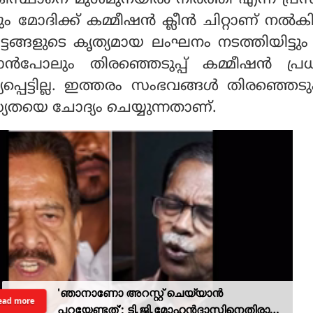
ം മോദിക്ക് കമ്മീഷൻ ക്ലീൻ ചിറ്റാണ് നൽക
ചട്ടങ്ങളുടെ കൃത്യമായ ലംഘനം നടത്തിയിട്ടു
ാൻപോലും തിരഞ്ഞെടുപ്പ് കമ്മീഷൻ പ്ര
യപ്പെട്ടില്ല. ഇത്തരം സംഭവങ്ങൾ തിരഞ്ഞെടുപ
സ്യതയെ ചോദ്യം ചെയ്യുന്നതാണ്.
'ഞാനാണോ അറസ്റ്റ് ചെയ്യാൻ
ead more
പറയേണ്ടത്'; ടി.ജി.മോഹൻദാസിനെതിരായ