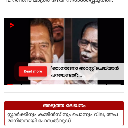
12 റണ്‍സ് മാത്രം നേടി നിരാശപ്പെടുത്തി.
'ഞാനാണോ അറസ്റ്റ് ചെയ്യാൻ
Read more
പറയേണ്ടത്';
ടി.ജി.മോഹൻദാസിനെതിരായ
നടപടിയിൽ ആഭ്യന്തര മന്ത്രി
അടുത്ത ലേഖനം
സ്റ്റാർക്കിനും കമ്മിൻസിനും പൊന്നും വില, അപ
മാനിതനായി ഹേസൽവുഡ്