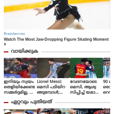
വായിക്കുക
ഇനിയും സ്വയം
Lionel Messi:
വേദനയോടെ
90 മി
തെളിയിക്കേണ്ട
മെസി പടിയിറ
മെസി, ആശ്വ
രൊറ്റ 
സമ്മർദ്ദമില്ല, അ
ങ്ങുമ്പോൾ;
സിപ്പിച്ച് യമാൽ
റെഡ്
വസരങ്ങൾ ല
വീണ്ടും
(ചിത്രങ്ങൾ)
മൈത
ഏറ്റവും പുതിയത്
ഭിച്ചാൽ സ
സാക്ഷിയായി
ളി മ
ന്തോഷം അത്ര
മെറ്റ്‌ലൈഫ്
ൻ്റീന,