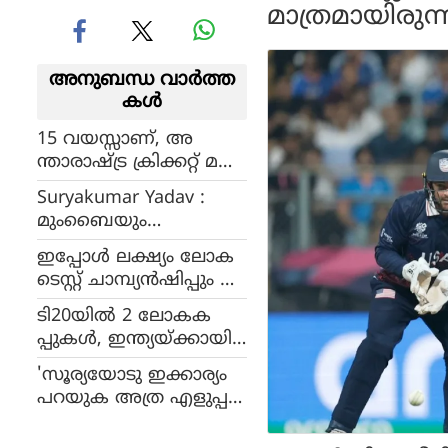
മാത്രമായിരുന്
അനുബന്ധ വാര്‍ത്ത
കള്‍
15 വയസ്സാണ്, അ
ന്താരാഷ്ട്ര ക്രിക്കറ്റ് മ
റ്റൊന്നാണ്, വൈഭവിൽ
Suryakumar Yadav :
നിന്നും അത്ഭുതങ്ങൾ
മുംബൈയും
പ്രതീക്ഷിക്കരുത്, ക്ഷമ
കൈവിട്ടോ?, സോഷ്യൽ
കാണിക്കുവെന്ന് സൗര
ഇപ്പോൾ ലക്ഷ്യം ലോക
മീഡിയയിൽ നിന്നും
വ് ഗാംഗുലി
ടെസ്റ്റ് ചാമ്പ്യൻഷിപ്പും ഏ
മുംബൈ ഇന്ത്യൻസ്
കദിന ലോകകപ്പും, ടി20
നീക്കി സൂര്യകുമാർ,
ടി20യിൽ 2 ലോകക
ലോകകപ്പിന് മുൻപായി
ക്രിക്കറ്റ് ലോകത്ത് ചർ
പ്പുകൾ, ഇന്ത്യയ്ക്കായി
ഗിൽ ടി20യിൽ
ച്ചയാകുന്നു
ഏറ്റവും കൂടുതൽ പ്ലെയ
തിരിച്ചെത്തിയേക്കും
'സൂര്യയോടു ഇക്കാര്യം
ർ ഓഫ് ദ മാച്ച് നേട്ടങ്ങ
പറയുക അത്ര എളുപ്പ
ൾ, സൂര്യകുമാർ യാദവ്
മായിരുന്നില്ല';
പടിയിറങ്ങുമ്പോൾ
വെളിപ്പെടുത്തി അഗാർ