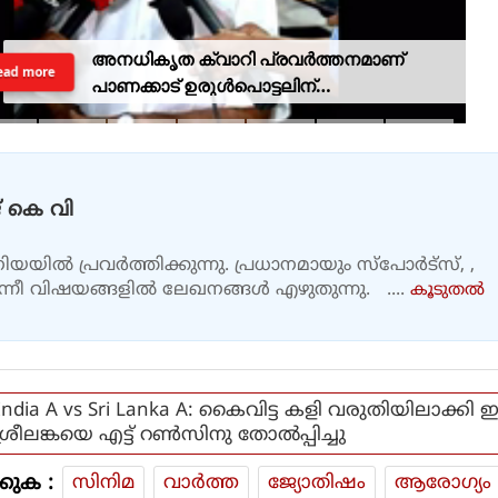
അനധികൃത ക്വാറി പ്രവര്‍ത്തനമാണ്
ead more
പാണക്കാട് ഉരുള്‍പൊട്ടലിന്
കാരണമായതെന്ന് മന്ത്രി പികെ
കുഞ്ഞാലിക്കുട്ടി
 കെ വി
യയിൽ പ്രവർത്തിക്കുന്നു. പ്രധാനമായും സ്പോർട്സ്, ,
എന്നീ വിഷയങ്ങളിൽ ലേഖനങ്ങൾ എഴുതുന്നു. ....
കൂടുതല്‍
India A vs Sri Lanka A: കൈവിട്ട കളി വരുതിയിലാക്കി ഇന്
ശ്രീലങ്കയെ എട്ട് റൺസിനു തോൽപ്പിച്ചു
കുക :
സിനിമ
വാര്‍ത്ത
ജ്യോതിഷം
ആരോഗ്യം