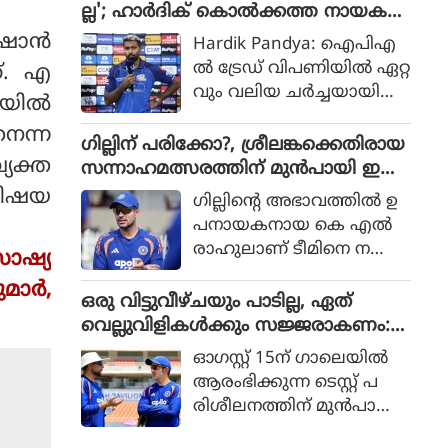
ദായമാണ് സമൂഹമാധ്യമ
ല്ല'; ഹാർദിക് കൊൽക്കത്ത നായക
കിങ്ങ്‌സ് താരം കൂടിയായ
ങ്ങളിൽ ചർച്ച. ര
ൻ?
ാന്‍
ആര്‍ അശ്വിന്‍ പറയുന്നത്.
Hardik Pandya: ഐപിഎ
ഹാനെയ്ക്ക് ബിസിസിഐ
ൽ ട്രേഡ് വിപണിയിൽ ഏറ്റ
ത്. എ
യുടെ 70,000 രൂപയാണ് പ്ര
വും വലിയ ചർച്ചയായി
യില്‍
തിമാസ പെൻഷൻ ആയി
മാറിയിരിക്കുകയാണ് ഇ
ലഭിക്കുകയെന്ന് നേരത്തെ
നെന്ന
ന്ത്യയുടെ ഓൾറൗണ്ടർ
ഗില്ലിന് പരിക്കോ?, ശ്രീലങ്കക്കെതിരായ
റിപ്പോർട്ടുക
ഹാർദിക് പാണ്ഡ്യ. നില
്യക്ത
സന്നാഹമത്സരത്തിന് മുൻപായി ഇന്ത്യ
ളുണ്ടായിരുന്നു.
വിൽ മുംബൈ ഇന്ത്യൻ
ക്ക് കനത്ത തിരിച്ചടി
വിഷയ
ഗില്ലിന്റെ അഭാവത്തില്‍ ഉ
നായകനായ ഹാർദിക് അ
പനായകനായ കെ എല്‍
ടുത്ത സീസണിൽ മറ്റൊരു
രാഹുലാണ് ടീമിനെ ന
സോഷ്യ
ടീമിനൊപ്പമായിരിക്കുമെന്ന്
യിക്കുന്നത്. വ്യാഴാഴ്ച നട
ഏറെക്കുറെ ഉറപ്പായി. എ
മാർ,
ന്ന നെറ്റ്‌സ്
ഒരു വിട്ടുവീഴ്ചയും പാടില്ല, ഏത്
ന്നാൽ ആ ടീം ഏ
പ്രാക്ടീസിനിടെയാണ്
വെല്ലുവിളികൾക്കും സജ്ജരാകണം:
തായിരിക്കും?
ഗില്ലിന്റെ വിരലിന് പ
ശ്രീലങ്കൻ പരമ്പരയ്ക്ക് മുൻപെ ക
ഓഗസ്റ്റ് 15ന് ഗാലെയില്‍
രിക്കേറ്റത്.
ളിക്കാർക്ക് മുന്നറിയിപ്പുമായി ഗംഭീർ
ആരംഭിക്കുന്ന ടെസ്റ്റ് പ
രിശീലനത്തിന് മുന്‍പായി
പരിശീലനങ്ങളില്‍