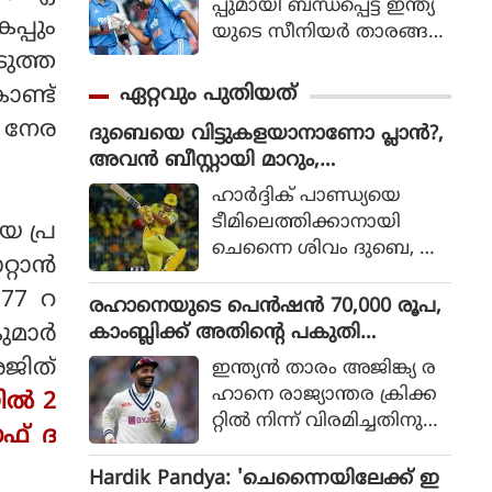
പ്പുമായി ബന്ധപ്പെട്ട് ഇന്ത്യ
പ്പും
യുടെ സീനിയര്‍ താരങ്ങ
ളായ രോഹിത് ശര്‍മ
ടുത്ത
യുടെയും വിരാട്
ഏറ്റവും പുതിയത്
ൊണ്ട്
കോലിയുടെയും ഭാവിയെ
് നേര
ദുബെയെ വിട്ടുകളയാനാണോ പ്ലാൻ?,
സംബന്ധിച്ചുള്ള ചര്‍ച്ചകള്‍
അവൻ ബീസ്റ്റായി മാറും,
കൊഴുക്കുന്നതിനിടെ വിഷ
ചെന്നൈയ്ക്ക് മുന്നറിയിപ്പ് നൽകി അ
യത്തില്‍ പ്രതികരണ
ഹാര്‍ദ്ദിക് പാണ്ഡ്യയെ
ശ്വിൻ
വുമായി മുന്‍ ഇന്ത്യന്‍
ടീമിലെത്തിക്കാനായി
യ പ്ര
താരം മുഹമ്മദ് കൈഫ്.
ചെന്നൈ ശിവം ദുബെ, ഖ
റാന്‍
ലീല്‍ അഹമ്മദ് എന്നീ താര
.77 റ
ങ്ങളെ വിട്ടുനല്‍കുമെന്ന്
രഹാനെയുടെ പെൻഷൻ 70,000 രൂപ,
കഴിഞ്ഞ ദിവസങ്ങളില്‍
കാംബ്ലിക്ക് അതിന്റെ പകുതി
മാര്‍
റിപ്പോര്‍ട്ടുക
പോലുമില്ല; കാരണം ഇതാണ്
അജിത്
ഇന്ത്യൻ താരം അജിങ്ക്യ ര
ളുണ്ടായിരുന്നു. എന്നാല്‍
ഹാനെ രാജ്യാന്തര ക്രിക്ക
യിൽ 2
ചെന്നൈ ദുബെയെ
റ്റിൽ നിന്ന് വിരമിച്ചതിനു
കൈവിട്ടാല്‍ അതൊരു വ
ഓഫ് ദ
പിന്നാലെ ബിസിസിഐ
ലിയ നഷ്ടമാകുമെന്നാണ്
യുടെ പെൻഷൻ സമ്പ്ര
Hardik Pandya: 'ചെന്നൈയിലേക്ക് ഇ
മുന്‍ ചെന്നൈ സൂപ്പര്‍