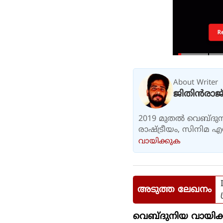
R
About Writer
ജിതിൻരാജ്
2019 മുതൽ വെബ്ദുനി
രാഷ്ട്രീയം, സിനിമ 
വായിക്കുക
അടുത്ത ലേഖനം
വെബ്ദുനിയ വായിക്