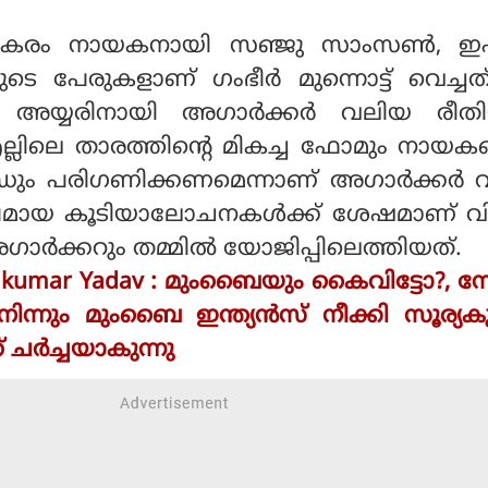
 പകരം നായകനായി സഞ്ജു സാംസണ്‍, ഇഷ
ടെ പേരുകളാണ് ഗംഭീര്‍ മുന്നൊട്ട് വെച്ച
് അയ്യരിനായി അഗാര്‍ക്കര്‍ വലിയ രീതി
ല്ലിലെ താരത്തിന്റെ മികച്ച ഫോമും നായക
ര്‍ഡും പരിഗണിക്കണമെന്നാണ് അഗാര്‍ക്കര്‍ വ
ര്‍ഘമായ കൂടിയാലോചനകള്‍ക്ക് ശേഷമാണ് 
അഗാര്‍ക്കറും തമ്മില്‍ യോജിപ്പിലെത്തിയത്.
akumar Yadav : മുംബൈയും കൈവിട്ടോ?, 
്നും മുംബൈ ഇന്ത്യൻസ് നീക്കി സൂര്യകു
ത് ചർച്ചയാകുന്നു