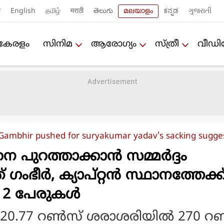
ी
English
தமிழ்
मराठी
తెలుగు
മലയാളം
ಕನ್ನಡ
ગુજરાતી
കേരളം
സിനിമ
ആരോഗ്യം
സ്ത്രീ
വീഡ
ambhir pushed for suryakumar yadav's sacking sugge
നെ പുറത്താക്കാൻ സമ്മർദ്ദം
ഗംഭീർ, ക്യാപ്റ്റൻ സ്ഥാനത്തേക്ക
് 2 പേരുകൾ
20.77 റണ്‍സ് ശരാശരിയില്‍ 270 റണ