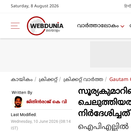
Saturday, 8 August 2026
हिन्द
വാര്‍ത്താലോകം
കായികം
ക്രിക്കറ്റ്‌
ക്രിക്കറ്റ്‌ വാര്‍ത്ത
Gautam G
സൂര്യകുമാറി
Written By
ചെലുത്തിയത് 
ജിതിൻരാജ് കെ വി
നിർദേശിച്ചത
Last Modified:
Wednesday, 10 June 2026 (08:14
ഐപിഎല്ലില്‍ 
IST)