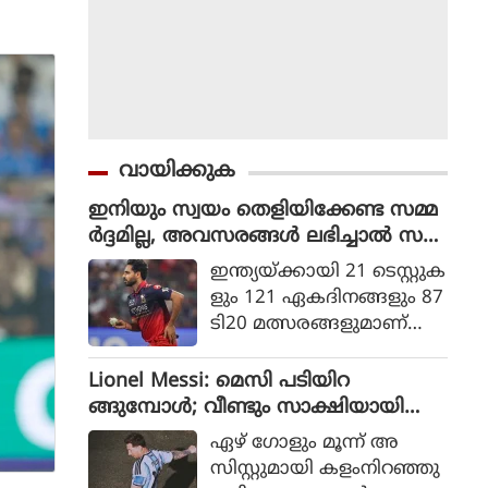
വായിക്കുക
ഇനിയും സ്വയം തെളിയിക്കേണ്ട സമ്മ
ർദ്ദമില്ല, അവസരങ്ങൾ ലഭിച്ചാൽ സ
ന്തോഷം അത്രമാത്രം : ഭുവനേശ്വർ
ഇന്ത്യയ്ക്കായി 21 ടെസ്റ്റുക
കുമാർ
ളും 121 ഏകദിനങ്ങളും 87
ടി20 മത്സരങ്ങളുമാണ്
ഭുവനേശ്വര്‍ കുമാര്‍ ക
ളിച്ചിട്ടുള്ളത്.
Lionel Messi: മെസി പടിയിറ
ങ്ങുമ്പോൾ; വീണ്ടും സാക്ഷിയായി
മെറ്റ്‌ലൈഫ്
ഏഴ് ഗോളും മൂന്ന് അ
സിസ്റ്റുമായി കളംനിറഞ്ഞു