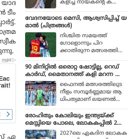
കളിച്ച നായകന്റെ ക
‍ യാദ
രുത്തിൽ അർജന്റീനയ്ക്ക്
‍ ടീം
36 വർഷങ്ങൾക്കു ശേഷം
വേദനയോടെ മെസി, ആശ്വസിപ്പിച്ച് യ
ട്ട്.
വിശ്വകിരീടം
മാൽ (ചിത്രങ്ങൾ)
ാത്രമ
നിശ്ചിത സമയത്ത്
സ്വീക
ഗോളൊന്നും പിറ
ന്നു.
ക്കാതിരുന്ന മത്സരത്തിൽ
അധിക സമയത്താണ്
സ്‌പെയിൻ ഗോൾ നേടിയ
90 മിനിറ്റിൽ ഒരൊറ്റ ഷോട്ടില്ല, റെഡ്
ത്
കാർഡ്, മൈതാനത്ത് കളി മറന്ന അർ
ജൻ്റീന, സ്പെയിനിന് മാത്രം അർഹത
ഫൈനല്‍ മത്സരത്തിലുട
പ്പെട്ട കിരീടം
നീളം സമ്പൂര്‍ണ്ണമായ ആ
ധിപത്യമാണ് ലയണല്‍
മെസ്സിയുടെ അര്‍ജന്റീന
യുടെ മുകളില്‍ സ്‌പെയിന്‍
രോഹിതും കോലിയും ഇന്ത്യയ്ക്ക്
ചെലുത്തിയത്.
മെസ്സിയെ പോലെ, ലോകകപ്പിൽ 2
പേരും കളിക്കണമെന്ന് മുഹമ്മദ്
2027ലെ ഏകദിന ലോകക
ോസ് ഏ
കൈഫ്