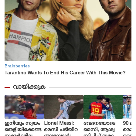
വായിക്കുക
ഇനിയും സ്വയം
Lionel Messi:
വേദനയോടെ
90 മി
തെളിയിക്കേണ്ട
മെസി പടിയിറ
മെസി, ആശ്വ
രൊറ്റ 