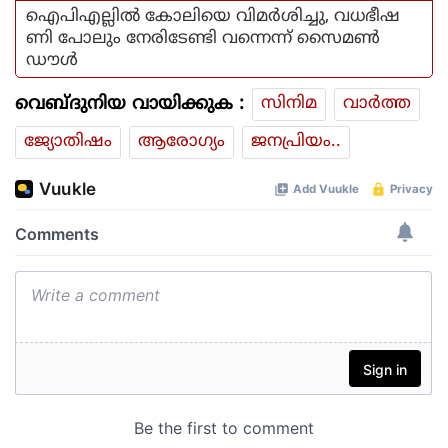
ഐപിഎല്ലിൽ കോലിയെ വിമർശിച്ചു, വധഭീഷ
ണി പോലും നേരിടേണ്ടി വന്നെന്ന് സൈമൺ
ഡൗൾ
വെബ്ദുനിയ വായിക്കുക :
സിനിമ
വാര്‍ത്ത
ജ്യോതിഷം
ആരോഗ്യം
ജനപ്രിയം..