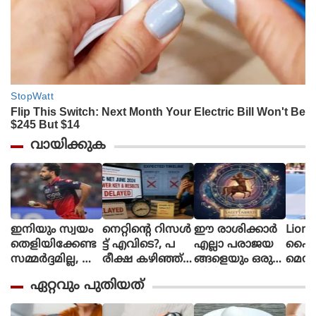
വായിക്കുക
ഇനിയും സ്വയം
നെറ്റിൻ്റെ റിസൾ
ഈ രാശിക്കാര്‍
Lione
തെളിയിക്കേണ്ട
ട്ട് എവിടെ?, പ
എല്ലാ പരാജയ
ഫൈ
സമ്മർദ്ദമില്ല, അ
രീക്ഷ കഴിഞ്ഞ്
ങ്ങളെയും ഒരു
മെസി
വസരങ്ങൾ ല
ഒരു മാസ
തിരിച്ചുവര
ണ പന്
ഏറ്റവും പുതിയത്
ഭിച്ചാൽ സ
മായിട്ടും ഉത്തര
വാക്കി മാറ്റുന്നു
ന്തോഷം അത്ര
സൂചിക