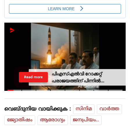
പിഎസ്എല്‍വി റോക്കറ്റ്
Read more
പരാജയത്തിന് പിന്നില്‍
ഐഎസ്ആര്‍ഒയിലെ ഉന്നത
ശാസ്ത്രജ്ഞനെന്ന് സംശയം
വെബ്ദുനിയ വായിക്കുക :
സിനിമ
വാര്‍ത്ത
ജ്യോതിഷം
ആരോഗ്യം
ജനപ്രിയം..