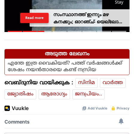
Stay
സംസ്ഥാനത്ത് ഇന്നും മഴ
Read more
കനക്കും; ഓറഞ്ച്- യെല്ലോ
അലര്‍ട്ടുകള്‍ പ്രഖ്യാപിച്ചു
അടുത്ത ലേഖനം
എന്തേ ഇത്ര വൈകിയത്? പത്ത് വര്‍ഷങ്ങള്‍ക്ക്
ശേഷം നയന്‍താരയെ കണ്ട് നസ്രിയ
വെബ്ദുനിയ വായിക്കുക :
സിനിമ
വാര്‍ത്ത
ജ്യോതിഷം
ആരോഗ്യം
ജനപ്രിയം..