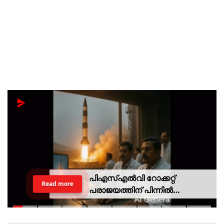
പിഎസ്എല്‍വി റോക്കറ്റ്
Read more
പരാജയത്തിന് പിന്നില്‍
ഐഎസ്ആര്‍ഒയിലെ ഉന്നത
ശാസ്ത്രജ്ഞനെന്ന് സംശയം