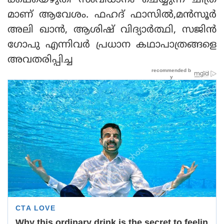
ക്കഥയെഴുതി സംവിധാനം ചെയ്യുന്ന ചിത്ര
മാണ് ആവേശം. ഫഹദ് ഫാസില്‍,മന്‍സൂര്‍
അലി ഖാന്‍, ആശിഷ് വിദ്യാര്‍ത്ഥി, സജിന്‍
ഗോപു എന്നിവര്‍ പ്രധാന കഥാപാത്രങ്ങളെ
അവതരിപ്പിച്ച