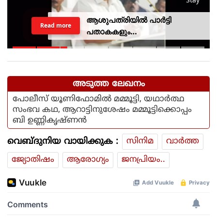
ആശുപത്രിയില്‍ പാര്‍ട്ടി
Read more
പതാകകളും
മുദ്രാവാക്യങ്ങളുമായി മന്ത്രി
കെ മുരളീധരനെ
സ്വീകരിച്ചതിനു പിന്നാലെ
വിമര്‍ശനം
അടുത്ത ലേഖനം
പോലീസ് യൂണിഫോമില്‍ മമ്മൂട്ടി, യഥാര്‍ത്ഥ
സംഭവ കഥ, ആറാട്ടിനുശേഷം മമ്മൂട്ടിക്കൊപ്പം
ബി ഉണ്ണികൃഷ്ണന്‍
വെബ്ദുനിയ വായിക്കുക :
സിനിമ
വാര്‍ത്ത
ജ്യോതിഷം
ആരോഗ്യം
ജനപ്രിയം..