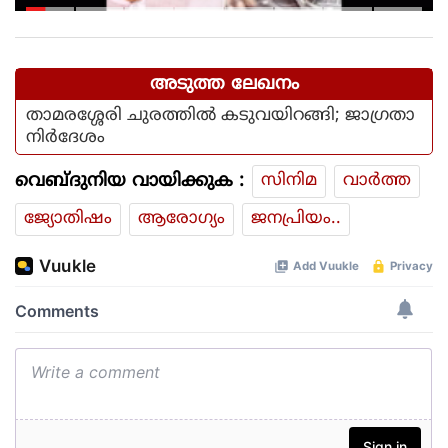
ടി.ജി.മോഹൻദാസിനെതിരായ
നടപടിയിൽ ആഭ്യന്തര മന്ത്രി
അടുത്ത ലേഖനം
താമരശ്ശേരി ചുരത്തില്‍ കടുവയിറങ്ങി; ജാഗ്രതാ
നിര്‍ദേശം
വെബ്ദുനിയ വായിക്കുക :
സിനിമ
വാര്‍ത്ത
ജ്യോതിഷം
ആരോഗ്യം
ജനപ്രിയം..