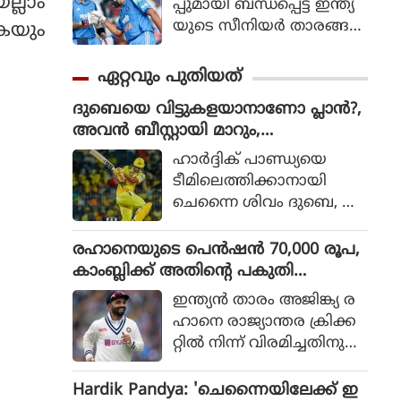
ല്ലാം
പ്പുമായി ബന്ധപ്പെട്ട് ഇന്ത്യ
യുടെ സീനിയര്‍ താരങ്ങ
ുകയും
ളായ രോഹിത് ശര്‍മ
യുടെയും വിരാട്
ഏറ്റവും പുതിയത്
കോലിയുടെയും ഭാവിയെ
ദുബെയെ വിട്ടുകളയാനാണോ പ്ലാൻ?,
സംബന്ധിച്ചുള്ള ചര്‍ച്ചകള്‍
അവൻ ബീസ്റ്റായി മാറും,
കൊഴുക്കുന്നതിനിടെ വിഷ
ചെന്നൈയ്ക്ക് മുന്നറിയിപ്പ് നൽകി അ
യത്തില്‍ പ്രതികരണ
ഹാര്‍ദ്ദിക് പാണ്ഡ്യയെ
ശ്വിൻ
വുമായി മുന്‍ ഇന്ത്യന്‍
ടീമിലെത്തിക്കാനായി
താരം മുഹമ്മദ് കൈഫ്.
ചെന്നൈ ശിവം ദുബെ, ഖ
ലീല്‍ അഹമ്മദ് എന്നീ താര
ങ്ങളെ വിട്ടുനല്‍കുമെന്ന്
രഹാനെയുടെ പെൻഷൻ 70,000 രൂപ,
കഴിഞ്ഞ ദിവസങ്ങളില്‍
കാംബ്ലിക്ക് അതിന്റെ പകുതി
റിപ്പോര്‍ട്ടുക
പോലുമില്ല; കാരണം ഇതാണ്
ഇന്ത്യൻ താരം അജിങ്ക്യ ര
ളുണ്ടായിരുന്നു. എന്നാല്‍
ഹാനെ രാജ്യാന്തര ക്രിക്ക
ചെന്നൈ ദുബെയെ
റ്റിൽ നിന്ന് വിരമിച്ചതിനു
കൈവിട്ടാല്‍ അതൊരു വ
പിന്നാലെ ബിസിസിഐ
ലിയ നഷ്ടമാകുമെന്നാണ്
യുടെ പെൻഷൻ സമ്പ്ര
Hardik Pandya: 'ചെന്നൈയിലേക്ക് ഇ
മുന്‍ ചെന്നൈ സൂപ്പര്‍