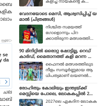
കളിച്ച നായകന്റെ ക
മുംബൈ
രുത്തിൽ അർജന്റീനയ്ക്ക്
 കളിക
36 വർഷങ്ങൾക്കു ശേഷം
വേദനയോടെ മെസി, ആശ്വസിപ്പിച്ച് യ
വിശ്വകിരീടം
ാലാം
മാൽ (ചിത്രങ്ങൾ)
നിശ്ചിത സമയത്ത്
ഗോളൊന്നും പിറ
ക്കാതിരുന്ന മത്സരത്തിൽ
അധിക സമയത്താണ്
സ്‌പെയിൻ ഗോൾ നേടിയ
90 മിനിറ്റിൽ ഒരൊറ്റ ഷോട്ടില്ല, റെഡ്
ത്
കാർഡ്, മൈതാനത്ത് കളി മറന്ന അർ
ജൻ്റീന, സ്പെയിനിന് മാത്രം അർഹത
ഫൈനല്‍ മത്സരത്തിലുട
പ്പെട്ട കിരീടം
നീളം സമ്പൂര്‍ണ്ണമായ ആ
ധിപത്യമാണ് ലയണല്‍
മെസ്സിയുടെ അര്‍ജന്റീന
യുടെ മുകളില്‍ സ്‌പെയിന്‍
രോഹിതും കോലിയും ഇന്ത്യയ്ക്ക്
‍ ചല
ചെലുത്തിയത്.
മെസ്സിയെ പോലെ, ലോകകപ്പിൽ 2
്ചാബ്
പേരും കളിക്കണമെന്ന് മുഹമ്മദ്
2027ലെ ഏകദിന ലോകക
കൈഫ്