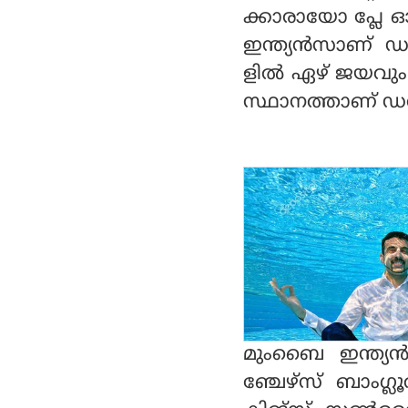
ക്കാരായോ പ്ലേ 
ഇന്ത്യന്‍സാണ് 
ളില്‍ ഏഴ് ജയവു
സ്ഥാനത്താണ് ഡല
മുംബൈ ഇന്ത്യന
ഞ്ചേഴ്‌സ് ബാംഗ്