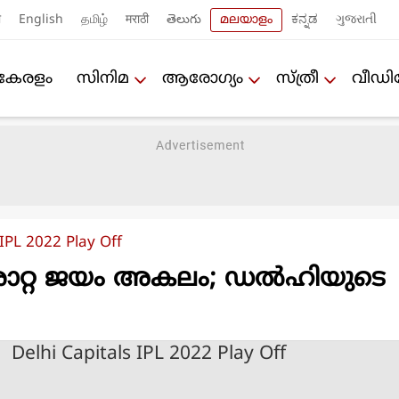
ी
English
தமிழ்
मराठी
తెలుగు
മലയാളം
ಕನ್ನಡ
ગુજરાતી
കേരളം
സിനിമ
ആരോഗ്യം
സ്ത്രീ
വീഡ
 IPL 2022 Play Off
രൊറ്റ ജയം അകലം; ഡല്‍ഹിയുടെ