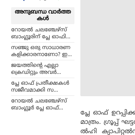
അനുബന്ധ വാര്‍ത്ത
കള്‍
റോയല്‍ ചലഞ്ചേഴ്‌സ്
ബാംഗ്ലൂരിന് പ്ലേ ഓഫില്‍
കയറാന്‍ വേണ്ടത് ഒ
സഞ്ജു ഒരു സാധാരണ
രൊറ്റ തകര്‍പ്പന്‍ ജയം;
കളിക്കാരനാണോ? ഇ
പക്ഷേ മറ്റവര്‍
ങ്ങനെ കണ്ടില്ലെന്ന് ന
തോല്‍ക്കുകയും
ജയത്തിന്റെ എല്ലാ
ടിക്കുന്നത് എന്തിനാണ് !
വേണം !
ക്രെഡിറ്റും അവർ
ക്കാണ്: വിജയത്തിന്
പ്ലേ ഓഫ് പ്രതീക്ഷകള്‍
പിന്നാലെ വാചാലനായി
സജീവമാക്കി സ
സഞ്ജു സാംസൺ
ഞ്ജുവിന്റെ രാജസ്ഥാന്‍;
റോയല്‍ ചലഞ്ചേഴ്‌സ്
പോയിന്റ് പട്ടികയില്‍ ര
ബാംഗ്ലൂര്‍ പ്ലേ ഓഫ്
ണ്ടാം സ്ഥാനത്തേക്ക്
പ്ലേ ഓഫ് ഉറപ്പിക
കാണാതെ പുറ
കുതിച്ചു
മാത്രം. ഗ്രൂപ്പ് 
ത്തായേക്കും ! തിരിച്ച
ടിയാകുക ഇക്കാര്യം
ല്‍ഹി ക്യാപിറ്