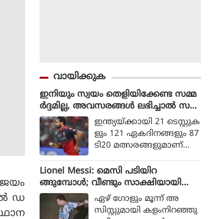
വായിക്കുക
ഇനിയും സ്വയം തെളിയിക്കേണ്ട സമ്മ
ർദ്ദമില്ല, അവസരങ്ങൾ ലഭിച്ചാൽ സ
ന്തോഷം അത്രമാത്രം : ഭുവനേശ്വർ
ഇന്ത്യയ്ക്കായി 21 ടെസ്റ്റുക
കുമാർ
ളും 121 ഏകദിനങ്ങളും 87
ടി20 മത്സരങ്ങളുമാണ്
ഭുവനേശ്വര്‍ കുമാര്‍ ക
ളിച്ചിട്ടുള്ളത്.
Lionel Messi: മെസി പടിയിറ
ു ജയം
ങ്ങുമ്പോൾ; വീണ്ടും സാക്ഷിയായി
മെറ്റ്‌ലൈഫ്
ല്‍ ഡ
ഏഴ് ഗോളും മൂന്ന് അ
സിസ്റ്റുമായി കളംനിറഞ്ഞു
സ്ഥാന