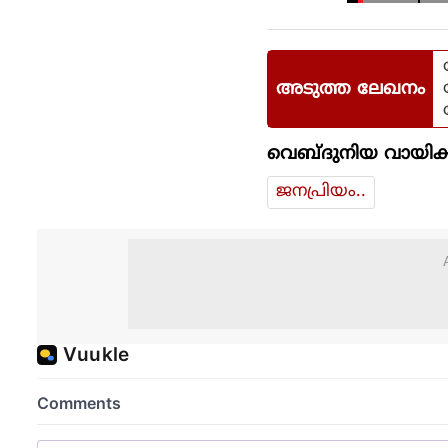
അടുത്ത ലേഖനം
വെബ്ദുനിയ വായിക്
ജനപ്രിയം..