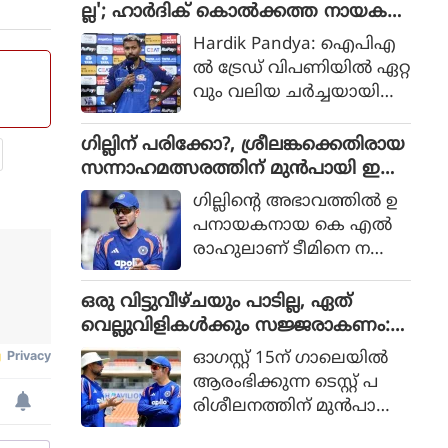
ദായമാണ് സമൂഹമാധ്യമ
ല്ല'; ഹാർദിക് കൊൽക്കത്ത നായക
കിങ്ങ്‌സ് താരം കൂടിയായ
ങ്ങളിൽ ചർച്ച. ര
ൻ?
ആര്‍ അശ്വിന്‍ പറയുന്നത്.
Hardik Pandya: ഐപിഎ
ഹാനെയ്ക്ക് ബിസിസിഐ
ൽ ട്രേഡ് വിപണിയിൽ ഏറ്റ
യുടെ 70,000 രൂപയാണ് പ്ര
വും വലിയ ചർച്ചയായി
തിമാസ പെൻഷൻ ആയി
മാറിയിരിക്കുകയാണ് ഇ
ലഭിക്കുകയെന്ന് നേരത്തെ
ന്ത്യയുടെ ഓൾറൗണ്ടർ
ഗില്ലിന് പരിക്കോ?, ശ്രീലങ്കക്കെതിരായ
റിപ്പോർട്ടുക
ഹാർദിക് പാണ്ഡ്യ. നില
സന്നാഹമത്സരത്തിന് മുൻപായി ഇന്ത്യ
ളുണ്ടായിരുന്നു.
വിൽ മുംബൈ ഇന്ത്യൻ
ക്ക് കനത്ത തിരിച്ചടി
ഗില്ലിന്റെ അഭാവത്തില്‍ ഉ
നായകനായ ഹാർദിക് അ
പനായകനായ കെ എല്‍
ടുത്ത സീസണിൽ മറ്റൊരു
രാഹുലാണ് ടീമിനെ ന
ടീമിനൊപ്പമായിരിക്കുമെന്ന്
യിക്കുന്നത്. വ്യാഴാഴ്ച നട
ഏറെക്കുറെ ഉറപ്പായി. എ
ന്ന നെറ്റ്‌സ്
ഒരു വിട്ടുവീഴ്ചയും പാടില്ല, ഏത്
ന്നാൽ ആ ടീം ഏ
പ്രാക്ടീസിനിടെയാണ്
വെല്ലുവിളികൾക്കും സജ്ജരാകണം:
തായിരിക്കും?
ഗില്ലിന്റെ വിരലിന് പ
ശ്രീലങ്കൻ പരമ്പരയ്ക്ക് മുൻപെ ക
ഓഗസ്റ്റ് 15ന് ഗാലെയില്‍
രിക്കേറ്റത്.
ളിക്കാർക്ക് മുന്നറിയിപ്പുമായി ഗംഭീർ
ആരംഭിക്കുന്ന ടെസ്റ്റ് പ
രിശീലനത്തിന് മുന്‍പായി
പരിശീലനങ്ങളില്‍