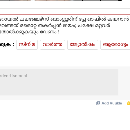
കുഞ്ഞാലിക്കുട്ടി
റോയല്‍ ചലഞ്ചേഴ്‌സ് ബാംഗ്ലൂരിന് പ്ലേ ഓഫില്‍ കയറാന്‍
വേണ്ടത് ഒരൊറ്റ തകര്‍പ്പന്‍ ജയം; പക്ഷേ മറ്റവര്‍
തോല്‍ക്കുകയും വേണം !
കുക :
സിനിമ
വാര്‍ത്ത
ജ്യോതിഷം
ആരോഗ്യം