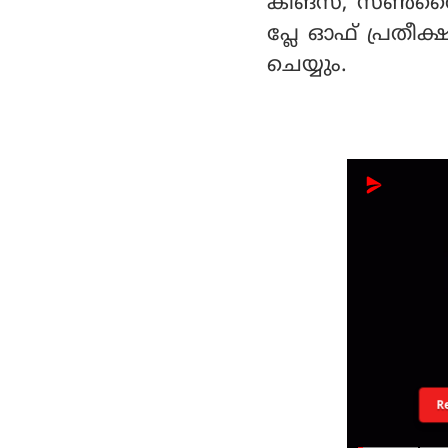
കിങ്‌സ്, സണ്‍റ
പ്ലേ ഓഫ് പ്രതീ
ചെയ്യും.
R