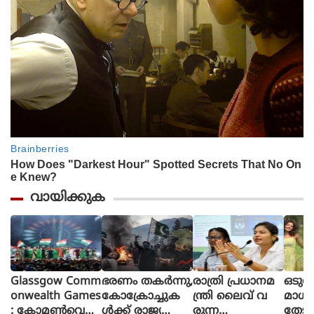
വായിക്കുക
Glassgow Comm
ഭരണം തകര്‍ന്നു,
രാത്രി പ്രധാനമ
ഒടുവ
onwealth Games
കോക്രോച്ചുക
ന്ത്രി ലൈവ് വ
മാധ
: കോമൺവെൽ
ള്‍ക്ക് രാജ്യത്തെ
രുന്ന
തേടി