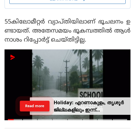
55കിലോമീറ്റര്‍ വ്യാപ്തിയിലാണ് ഭൂചലനം ഉ
ണ്ടായത്. അതേസമയം ഭൂകമ്പത്തില്‍ ആള്‍
നാശം റിപ്പോര്‍ട്ട് ചെയ്തിട്ടില്ല.
Holiday: എറണാകുളം, തൃശൂർ
Read more
ജില്ലകളിലും ഇന്ന്
അവധിയാണേ..!