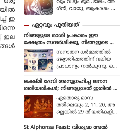
 ഒരു
വ്രതം ആത്മീയമായി ഒ
വും വീടും ഭൂമി, ജലം, അ
ട്ടെറെ പ്രാധാന്യമ
ഗ്‌നി, വായു, ആകാശം എ
കൈയിൽ
ര്‍ഹിക്കുന്നതാണ്.
ന്നീ അഞ്ച് അടിസ്ഥാന ഘ
്ച് ഇ
ടകങ്ങളുമായി സ
ഏറ്റവും പുതിയത്
ന്നെ
ന്തുലിതാവസ്ഥയിലാണ് പ്ര
നിങ്ങളുടെ രാശി പ്രകാരം ഈ
വര്‍ത്തിക്കുന്നത്.
ച് ഇല
ക്ഷേത്രം സന്ദര്‍ശിക്കൂ, നിങ്ങളുടെ ആ
്ങ‌ൾ
ഗ്രഹങ്ങള്‍ ഉടന്‍ സഫലമാകും
സനാതന ധര്‍മ്മത്തില്‍
ജ്യോതിഷത്തിന് വലിയ
പ്രാധാന്യം നല്‍കുന്നു. ഒ
രാള്‍ അവരുടെ
രാശിയ്ക്കും ഗ്രഹ നില
ലക്ഷ്മി ദേവി അനുഗ്രഹിച്ച ജനന
യ്ക്കും അനുസരിച്ച് ദേവ
ത്തിയതികള്‍; നിങ്ങളുടേത് ഇതില്‍ ഉ
തകളെ ആരാധിക്കുകയും
ണ്ടോ?
ഏതൊരു മാസ
മതപരമായ സ്ഥലങ്ങള്‍
ത്തിലെയും 2, 11, 20, അ
സന്ദര്‍ശിക്കുകയും
ല്ലെങ്കില്‍ 29 തീയതികളില്‍
ചെയ്താല്‍ അവര്‍ക്ക് പ്ര
ജനിച്ചവര്‍ക്ക് റാഡിക്‌സ് ന
ത്യേക നേട്ടങ്ങള്‍ ല
മ്പര്‍ 2 ഉണ്ടാകും.
St Alphonsa Feast: വിശുദ്ധ അൽ
ഭിക്കുമെന്ന് വിശ്വസിക്ക