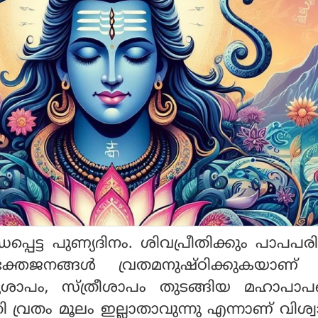
്പെട്ട പുണ്യദിനം. ശിവപ്രീതിക്കും പാപപ
ക്തജനങ്ങ‌ൾ വ്രതമനുഷ്‌ഠിക്കുകയാണ്
ുശാപം, സ്ത്രീശാപം തുടങ്ങിയ മഹാപാപങ്
 വ്രതം മൂലം ഇല്ലാതാവുന്നു എന്നാണ് വിശ്