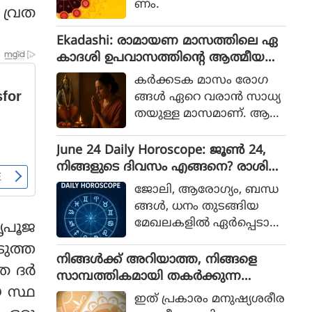
ണം.
 വ്രത
Ekadashi: രാമായണ മാസത്തിലെ ഏ
കാദശി ഉപവാസത്തിന്റെ ആത്മീയ
പ്രാധാന്യവുമെന്ത്?
കര്‍ക്കടക മാസം രോഗ
ങ്ങള്‍ ഏറെ വരാന്‍ സാധ്യ
തയുള്ള മാസമാണ്. ആ
രോഗ്യപരമായി ഈ കാല
യളവില്‍ വലിയ ശ്രദ്ധ
June 24 Daily Horoscope: ജൂൺ 24,
യാണ് നമ്മള്‍ നല്‍കാറുള്ള
നിങ്ങളുടെ ദിവസം എങ്ങനെ? രാശിഫ
ത്. ഒപ്പം ആത്മീയമായും ഒ
ലം അറിയാം
ജോലി, ആരോഗ്യം, ബന്ധ
രുപാട് പ്രധാനമുള്ള കാല
ങ്ങള്‍, ധനം തുടങ്ങിയ
മാണ് കര്‍ക്കടകമാസം.
മേഖലകളില്‍ ഏര്‍പ്പെടാന്‍
തൃപൂജ
രാമായണ മാസമെന്ന നില
അതീവ അനുയോജ്യമായ
യില്‍ ഈ സമയത്ത്
ടുത്ത
സമയമാണോ? ഓരോ
നിങ്ങള്‍ക്ക് അറിയാത്ത, നിങ്ങളെ
രാമായണ പാരായണവും
്ര ദർ
രാശിക്കും പ്രത്യേകിച്ച് ത
സാമ്പത്തികമായി തകര്‍ക്കുന്ന
നടത്തി വരുന്നു. രാമായ
യ്യാറാക്കിയ ദൈനംദിന ഫ
യ സ്ഥ
വാസ്തു ദോഷങ്ങള്‍
ണ മാസത്തിലെ ഏകാദശി
ഇത് പ്രകാരം മനുഷ്യശരീര
ലങ്ങള്‍ അറിയാം