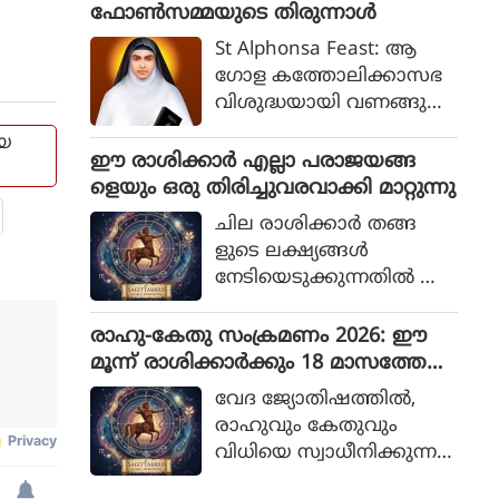
ഫോൺസമ്മയുടെ തിരുന്നാൾ
പ്പെടുന്നു. ഏത്
രാശിക്കാര്‍ക്ക് ഏത്
St Alphonsa Feast: ആ
ക്ഷേത്രമാണ് ശുഭകര
ഗോള കത്തോലിക്കാസഭ
മെന്ന് നമുക്ക് നോക്കാം
വിശുദ്ധയായി വണങ്ങുന്ന
അൽഫോൺസാമ്മയുടെ
ായ
തിരുന്നാൾ ജൂലൈ 28
ഈ രാശിക്കാര്‍ എല്ലാ പരാജയങ്ങ
നാണ്.
ളെയും ഒരു തിരിച്ചുവരവാക്കി മാറ്റുന്നു
ക്രിസ്തുവിനോടുള്ള
ചില രാശിക്കാര്‍ തങ്ങ
സ്നേഹത്താൽ സ്വയം ജ്വ
ളുടെ ലക്ഷ്യങ്ങള്‍
ലിക്കുകയും ചുറ്റിലുമുള്ള
നേടിയെടുക്കുന്നതില്‍ അ
വർക്ക് പ്രകാശമാകുക
ചഞ്ചലരും സ്ഥിരോത്സാഹ
യും ചെയ്ത വിശുദ്ധ
മുള്ളവരുമാണെന്ന് പറയ
രാഹു-കേതു സംക്രമണം 2026: ഈ
യാണ് അൽഫോൺ
പ്പെടുന്നു. എത്ര പരാജയ
മൂന്ന് രാശിക്കാര്‍ക്കും 18 മാസത്തേക്ക്
സാമ്മ.
ങ്ങള്‍ നേരിട്ടാലും അവര്‍
ഭാഗ്യം
വേദ ജ്യോതിഷത്തില്‍,
തങ്ങളുടെ സ്വപ്നങ്ങള്‍
രാഹുവും കേതുവും
സാക്ഷാത്കരിക്കാന്‍ ശ്ര
വിധിയെ സ്വാധീനിക്കുന്ന
മിച്ചുകൊണ്ടിരിക്കും.
നിഴല്‍ ഗ്രഹങ്ങള്‍ എന്ന