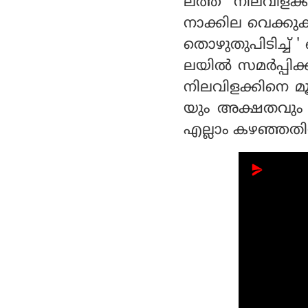
ലത്ത് നിലവിളക
നാക്കില വെക്കുക
തൊഴുതുപിടിച്ച് ' 
ലയിൽ സമർപ്പിക
നിലവിളക്കിനെ മ
യും അക്ഷതവും 
എല്ലാം കഴഞ്ഞതി