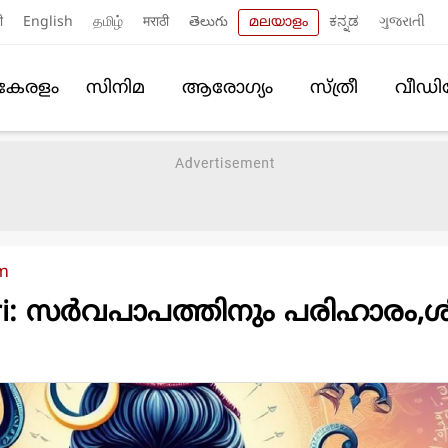
ी
English
தமிழ்
मराठी
తెలుగు
മലയാളം
ಕನ್ನಡ
ગુજરાતી
കേരളം
സിനിമ
ആരോഗ്യം
സ്ത്രീ
വീഡ
am
tri: സർവപാപത്തിനും പരിഹാരം,