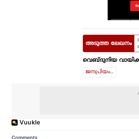
R
അടുത്ത ലേഖനം
വെബ്ദുനിയ വായിക്
ജനപ്രിയം..