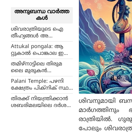
അനുബന്ധ വാര്‍ത്ത
കള്‍
ശിവരാത്രിയുടെ ഐ
തീഹ്യങ്ങൾ അ
റിയാമോ?
Attukal pongala: ആ
റ്റുകാൽ പൊങ്കാല ഇന്ന്,
തലസ്ഥാന നഗരത്ത് ഭ
തമിഴ്‌നാട്ടിലെ തിരുമ
ക്തസഹസ്രങ്ങൾ ഒ
ലൈ മുരുകൻ
ത്തുകൂടും
കോവിലിനെ പറ്റി അ
Palani Temple: പഴനി
റിയാം
ക്ഷേത്രം പിക്നിക് സ്ഥ
ലമല്ല, അഹിന്ദുക്കളെ പ്ര
തിരക്ക് നിയന്ത്രിക്കാൻ
ശിവനുമായി ബന്ധപ
വേശിപ്പിക്കാനാവില്ലെന്ന്
ശബരിമലയിലെ ദർശന
മദ്രാസ് ഹൈക്കോടതി
മാർഗത്തിനും ഭ
സമയം കൂട്ടും, വൈകീട്ട്
രാത്രിയിൽ. ഗുര
3 മുതൽ 11 വ
രെയാക്കാമെന്ന് തന്ത്രി
പോലും ശിവരാത്രി