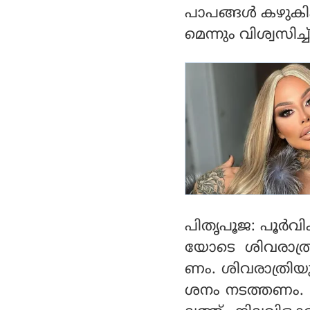
പാപങ്ങ‌ൾ കഴുകി
മെന്നും വിശ്വസിച്
പിതൃപൂജ: പൂര്‍വ
യോടെ ശിവരാത്രി 
ണം. ശിവരാത്രിയ
ശനം നടത്തണം. വ