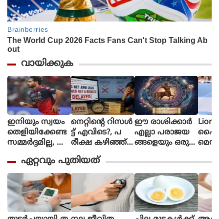
വായിക്കുക
ഇനിയും സ്വയം
നെറ്റിൻ്റെ റിസൾ
ഈ രാശിക്കാര്‍
Lione
തെളിയിക്കേണ്ട
ട്ട് എവിടെ?, പ
എല്ലാ പരാജയ
ഫൈ
സമ്മർദ്ദമില്ല, അ
രീക്ഷ കഴിഞ്ഞ്
ങ്ങളെയും ഒരു
മെസി
വസരങ്ങൾ ല
ഒരു മാസ
തിരിച്ചുവര
ണ പന്
ഏറ്റവും പുതിയത്
ഭിച്ചാൽ സ
മായിട്ടും ഉത്തര
വാക്കി മാറ്റുന്നു
ന്തോഷം അത്ര
സൂചിക
മാത്രം : ഭുവ
പോലുമില്ല, ആ
നേശ്വർ കുമാർ
ശങ്കയിൽ
വിദ്യാർഥികൾ