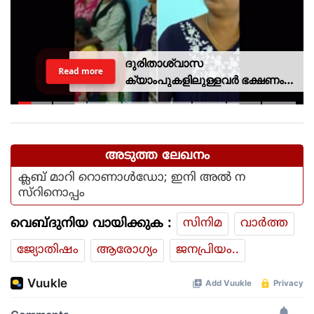
ദുരിതാശ്വാസ
Read more
ക്യാംപുകളിലുള്ളവർ ഭക്ഷണം
കഴിക്കുന്നത് സ്വന്തം കാശ്
കൊണ്ട് വാങ്ങി; ദുരിതക്കയം
അടുത്ത ലേഖനം
ക്ലബ് മാറി റൊണാള്‍ഡോ; ഇനി അല്‍ ന
സ്‌റിനൊപ്പം
വെബ്ദുനിയ വായിക്കുക :
സിനിമ
വാര്‍ത്ത
ജ്യോതിഷം
ആരോഗ്യം
ജനപ്രിയം..