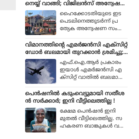
പുതിയ ഡാം നിര്‍മിക്കുക
നെയ്യ് വാങ്ങി; വിജിലന്‍സ് അന്വേഷ
ഭാഗമായി തൃശ്ശൂർ റൗണ്ട്
മാത്രമാണ് ശാശ്വത പ
ണത്തിന് ഹൈക്കോടതി ഉത്തരവ്
മാർക്കറ്റ്, ശക്തൻ മാർക്ക
ഹൈക്കോടതിയുടെ ഇട
രിഹാരമെന്നും മന്ത്രി പറ
റ്റ്, പൂങ്കുന്നം മാർക്കറ്റ്, ഒ
പെടലിനെത്തുടര്‍ന്ന് പ്ര
ഞ്ഞു. മുല്ലപ്പെരിയാറിലെ
ല്ലൂർ മാർക്കറ്റ്, അയ്യ
ത്യേക അന്വേഷണ സംഘ
ജലനിരപ്പ് ഉയര്‍ത്തുമെന്ന
ന്തോൾ മാർക്കറ്റ്,
ങ്ങള്‍ (SIT) അ
തമിഴ്നാട് ബജറ്റ് പ്രഖ്യാപന
കുര്യാച്ചിറ മാർക്കറ്റ് എ
ന്വേഷിക്കുന്ന മൂന്നാമത്തെ
വിമാനത്തിന്റെ എമര്‍ജന്‍സി എക്‌സിറ്റ്
ത്തോട് പ്രതികരിക്കുക
ന്നിവിടങ്ങളിലെ പ്രദേശ
ശബരിമല വിവാദമാണിത്.
ഡോര്‍ ബലമായി തുറക്കാന്‍ ശ്രമിച്ചു;
യായിരുന്നു മന്ത്രി.
വാസികളുമായി സംവാദം
മലയാളി പിടിയില്‍
എഫ്.ഐ.ആര്‍ പ്രകാരം
നടത്തി.
ഇയാള്‍ എമര്‍ജന്‍സി എ
ക്‌സിറ്റ് വാതില്‍ ബലമായി
തുറക്കാന്‍ ശ്രമിക്കുകയും
എമര്‍ജന്‍സി വിന്‍ഡോ
പെൻഷനിൽ കടുംവെട്ടുമായി സതീശ
പാനല്‍ തകര്‍ക്കുകയും
ൻ സർക്കാർ; ഇനി വീട്ടിലെത്തില്ല !
ചെയ്തു.
ക്ഷേമ പെൻഷൻ ഇനി
മുതൽ വീട്ടിലെത്തില്ല. സ
ഹകരണ ബാങ്കുകൾ വഴി
ക്ഷേമ പെൻഷൻ