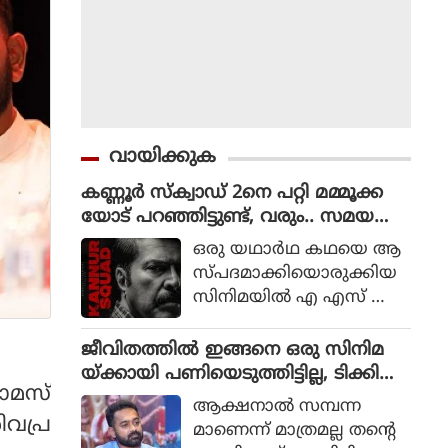
വായിക്കുക
കണ്ണൂർ സ്ക്വാഡ് 2നെ പറ്റി മമ്മൂക്ക
യോട് പറഞ്ഞിട്ടുണ്ട്, വരും.. സമയ
മെടുക്കും : റോണി ഡേവിഡ്
ഒരു യഥാര്‍ഥ കഥയെ ആ
സ്പദമാക്കിയൊരുക്കിയ
സിനിമയില്‍ എ എസ് ഐ
ജോര്‍ജ് മാര്‍ട്ടിന്‍ എന്ന ക
ഥാപാത്രമായാണ് മമ്മൂട്ടി
ജീവിതത്തിൽ ഇങ്ങനെ ഒരു സിനിമ
എത്തിയത്. ഒരു കുറ്റ
യ്ക്കായി പണിയെടുത്തിട്ടില്ല, ടിക്കി
മസ്
വാളിയെ പിടികൂടാനായി ഉ
ടാക്കയെ പറ്റി ആസിഫ് അലി
ആക്ഷനാല്‍ സമ്പന്ന
ത്തരേന്ത്യന്‍ സംസ്ഥാനങ്ങ
ിവപ്ര
മാണെന്ന് മാത്രമല്ല തന്റെ
ളിലേക്ക് യാത്ര തിരിക്കുന്ന