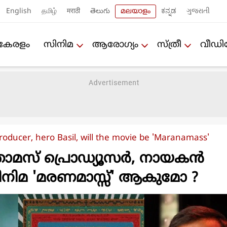
English
தமிழ்
मराठी
తెలుగు
മലയാളം
ಕನ್ನಡ
ગુજરાતી
കേരളം
സിനിമ
ആരോഗ്യം
സ്ത്രീ
വീഡ
oducer, hero Basil, will the movie be 'Maranamass'
സ് പ്രൊഡ്യൂസര്‍, നായകന്‍
ിനിമ 'മരണമാസ്സ്' ആകുമോ ?