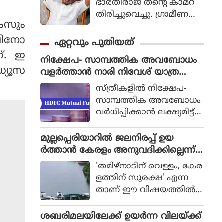
ഭാരതിരാജ തന്റെ കാമറ
തിരിച്ചുവെച്ചു. ഗ്രാമീണ
ംസും
ജീവിതം അതിന്റെ പച്ച
യായ തലത്തില്‍ ആ
ോവിനോ
ഏറ്റവും പുതിയത്
വിഷ്‌കരിച്ചുകൊണ്ടാണ്
ണ്. ഇ
നിക്ഷേപ- സാമ്പത്തിക അവബോധം
ഭാരതിരാജ വിപ്ലവം
ഡ്യൂസ
വളർത്താൻ നാരി നിവേശ് യാത്ര
തീര്‍ത്തത്.
സംഘടിപ്പിച്ചു
സ്ത്രീകളിൽ നിക്ഷേപ-
സാമ്പത്തിക അവബോധം
വർധിപ്പിക്കാൻ ലക്ഷ്യമിട്ട്
എച്ച്.ഡി.എഫ്.സി. മ്യൂച്വൽ
ഫണ്ട് നടത്തിയ നാരി
മുല്ലപ്പെരിയാറില്‍ ജലനിരപ്പ് ഉയ
നിവേശ് യാത്രയുടെ
ര്‍ത്താന്‍ കേരളം അനുവദിക്കില്ലെന്ന്
തൃശ്ശൂരിലെ പര്യടനം സ
മന്ത്രി മോന്‍സ് ജോസഫ്
'തമിഴ്നാടിന് വെള്ളം, കേര
മാപിച്ചു. ജൂൺ 26-ന്
ളത്തിന് സുരക്ഷ' എന്ന
ചെന്നൈയിൽ നിന്നും ആ
താണ് ഈ വിഷയത്തില്‍
രംഭിച്ച ഈ രാജ്യവ്യാപക
സംസ്ഥാന സര്‍ക്കാരിന്റെ
നിക്ഷേപക വിദ്യാഭ്യാസ-അ
കൃത്യമായ നിലപാടെന്നും
ശബരിമലയിലേക്ക് ഉയര്‍ന്ന വിലയ്ക്ക്
വബോധ പരിപാടിയുടെ