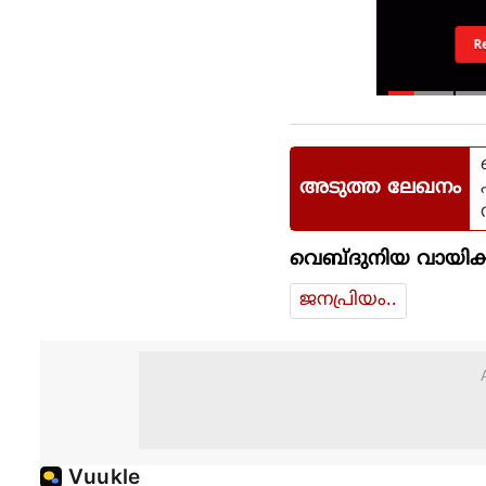
R
അടുത്ത ലേഖനം
വെബ്ദുനിയ വായിക്
ജനപ്രിയം..