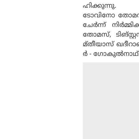
ഹിക്കുന്നു.
ടോവിനോ തോമസ് 
ചേര്‍ന്ന് നിര്‍മ
തോമസ്, ടിങ്സ്റ
മ്തീയാസ് ഖദീറാണ്
ര്‍ - ഗോകുല്‍നാഥ്