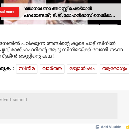
'ഞാനാണോ അറസ്റ്റ് ചെയ്യാൻ
ead more
പറയേണ്ടത്'; ടി.ജി.മോഹൻദാസിനെതിരായ
നടപടിയിൽ ആഭ്യന്തര മന്ത്രി
ഒമ്പതില്‍ പഠിക്കുന്ന അസിന്റെ കൂടെ പാട്ട് സീനില്‍
പൃഥ്വിരാജ്,ഫഹദിന്റെ ആദ്യ സിനിമയ്ക്ക് വേണ്ടി നടന്ന
സ്‌ക്രീന്‍ ടെസ്റ്റിന്റെ കഥ !
കുക :
സിനിമ
വാര്‍ത്ത
ജ്യോതിഷം
ആരോഗ്യം