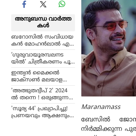
അനുബന്ധ വാര്‍ത്ത
കള്‍
ബറോസില്‍ സംവിധായ
കന്‍ മോഹന്‍ലാല്‍ എ
ങ്ങനെ? പുതിയ
‘ഗുരുവായൂരമ്പലനട
വിശേഷങ്ങളുമായി
യില്‍’ ചിത്രീകരണം പൂർ
പ്രൊഡക്ഷന്‍ ഡിസൈന
ത്തിയായി
ര്‍ സന്തോഷ് രാമന്‍
ഇന്ത്യന്‍ മൈക്കല്‍
ജാക്സണ്‍ മലയാള
സിനിമയിലേക്ക്!'കത്ത
'അത്ഭുതദ്വീപ് 2' 2024
നാര്‍'ടീമിന്റെ പിറന്നാള്‍
ല്‍ തന്നെ ! ഒരുങ്ങുന്നത്
സമ്മാനം
വമ്പന്‍ ബജറ്റില്‍, അ
Maranamass
'സൂര്യ 44' പ്രഖ്യാപിച്ചു!
പ്‌ഡേറ്റ്
പ്രണയവും ആക്ഷനും
ബേസില്‍ ജോ
ഒന്നിക്കുന്നു, നടന്‍ ഇനി
നിര്‍മ്മിക്കുന്
സംവിധായകന്‍