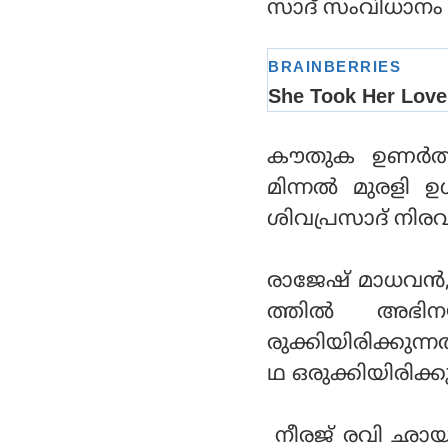
കാര്‍ത്തിക് സുബ്ബ
സാദ് സംവിധാനം സി
രാജിനൊപ്പം
കൗതുക ഉണര്‍ത്ത
മിന്നല്‍ മുരളി
ശിവപ്രസാദ് നിരവധി
രാജേഷ് മാധവന്‍
ത്തില്‍ അഭിന
രുക്കിയിരിക്കുന
ഥ ഒരുക്കിയിരിക്കു
നീരജ് രവി ഛായാ