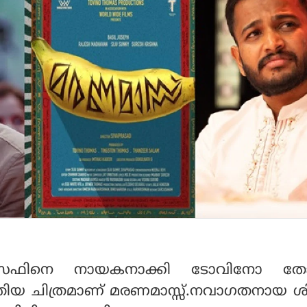
സഫിനെ നായകനാക്കി ടോവിനോ തോ
ന പുതിയ ചിത്രമാണ് മരണമാസ്സ്.നവാഗതനായ ശ