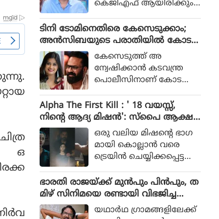
കെജിഎഫ് ആയിരിക്കും
പോലീസ് സംഘത്തിന്റെ ക
ടിക്കിടാക്കയെന്ന ആസിഫ്
ഥയായിരുന്നു 2023ല്‍ പുറ
അലിയുടെ തുറന്നുപറയ
ടിനി ടോമിനെതിരെ കേസെടുക്കാം;
ത്തിറങ്ങിയ സിനിമ പറ
ലും ഒപ്പം വി എസ്
അൻസിബയുടെ പരാതിയിൽ കോട
ഞ്ഞത്.
രോഹിത്- ആസിഫ് അലി
തി നിർദേശം
കേസെടുത്ത് അ
കൂട്ടുക്കെട്ടിലുള്ള വിശ്വാസ
ന്വേഷിക്കാൻ കടവന്ത്ര
വും സിനിമയ്ക്ക് വലിയ
്നു.
പൊലീസിനാണ് കോട
ഹൈപ്പ് നല്‍കിയിട്ടുണ്ട്.
റ്റായ
തിയുടെ നിർദേശം
Alpha The First Kill : ' 18 വയസ്സ്,
നിന്റെ ആദ്യ മിഷന്‍': സ്‌പൈ ആക്ഷ
ന്‍ ചിത്രത്തില്‍ നായികയായി ആലിയ,
ഒരു വലിയ മിഷന്റെ ഭാഗ
ചിത്ര
ആല്‍ഫ ടീസര്‍ പുറത്ത്
മായി കൊല്ലാന്‍ വരെ
കഥ ഒ
ട്രെയിന്‍ ചെയ്യിക്കപ്പെട്ട
ിരക്ക
പെണ്‍കുട്ടിയായാണ് ആ
ലിയ സിനിമയിലെത്തുന്ന
ഭാരതി രാജയ്ക്ക് മുൻപും പിൻപും, ത
ത്.
മിഴ് സിനിമയെ രണ്ടായി വിഭജിച്ച
സംവിധായകൻ, ഭാരതി രാജ വിട പറ
യഥാര്‍ഥ ഗ്രാമങ്ങളിലേക്ക്
ിര്‍വ
യുമ്പോൾ