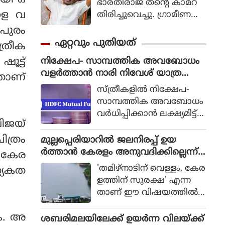
ായി ഒ
ഭാരതിരാജ തന്റെ കാമറ
കളെ വ
തിരിച്ചുവെച്ചു. ഗ്രാമീണ
ജീവിതം അതിന്റെ പച്ച
തപുരം
യായ തലത്തില്‍ ആ
ഏറ്റവും പുതിയത്
ത്രീക
വിഷ്‌കരിച്ചുകൊണ്ടാണ്
നിക്ഷേപ- സാമ്പത്തിക അവബോധം
ൂട്ട്
ഭാരതിരാജ വിപ്ലവം
വളർത്താൻ നാരി നിവേശ് യാത്ര
തീര്‍ത്തത്.
അതാണ്
സംഘടിപ്പിച്ചു
സ്ത്രീകളിൽ നിക്ഷേപ-
സാമ്പത്തിക അവബോധം
വർധിപ്പിക്കാൻ ലക്ഷ്യമിട്ട്
വിജയ്
എച്ച്.ഡി.എഫ്.സി. മ്യൂച്വൽ
ഫണ്ട് നടത്തിയ നാരി
ിത്രം
മുല്ലപ്പെരിയാറില്‍ ജലനിരപ്പ് ഉയ
നിവേശ് യാത്രയുടെ
ര്‍ത്താന്‍ കേരളം അനുവദിക്കില്ലെന്ന്
ം കേര
തൃശ്ശൂരിലെ പര്യടനം സ
മന്ത്രി മോന്‍സ് ജോസഫ്
'തമിഴ്നാടിന് വെള്ളം, കേര
യേകത
മാപിച്ചു. ജൂൺ 26-ന്
ളത്തിന് സുരക്ഷ' എന്ന
ചെന്നൈയിൽ നിന്നും ആ
താണ് ഈ വിഷയത്തില്‍
രംഭിച്ച ഈ രാജ്യവ്യാപക
സംസ്ഥാന സര്‍ക്കാരിന്റെ
നിക്ഷേപക വിദ്യാഭ്യാസ-അ
കൃത്യമായ നിലപാടെന്നും
ുക. അ
ശബരിമലയിലേക്ക് ഉയര്‍ന്ന വിലയ്ക്ക്
വബോധ പരിപാടിയുടെ