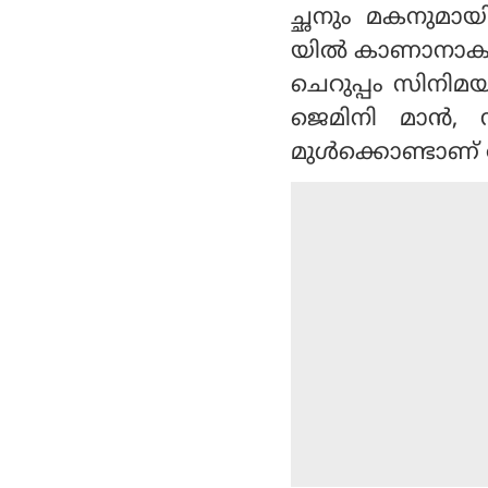
ച്ഛനും മകനുമാ
യില്‍ കാണാനാകു
ചെറുപ്പം സിനിമ
ജെമിനി മാന്‍, 
മുള്‍ക്കൊണ്ടാണ് ഗോട