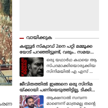
വായിക്കുക
കണ്ണൂർ സ്ക്വാഡ് 2നെ പറ്റി മമ്മൂക്ക
യോട് പറഞ്ഞിട്ടുണ്ട്, വരും.. സമയ
മെടുക്കും : റോണി ഡേവിഡ്
ഒരു യഥാര്‍ഥ കഥയെ ആ
സ്പദമാക്കിയൊരുക്കിയ
സിനിമയില്‍ എ എസ് ഐ
ജോര്‍ജ് മാര്‍ട്ടിന്‍ എന്ന ക
ഥാപാത്രമായാണ് മമ്മൂട്ടി
ജീവിതത്തിൽ ഇങ്ങനെ ഒരു സിനിമ
എത്തിയത്. ഒരു കുറ്റ
യ്ക്കായി പണിയെടുത്തിട്ടില്ല, ടിക്കി
വാളിയെ പിടികൂടാനായി ഉ
ടാക്കയെ പറ്റി ആസിഫ് അലി
ആക്ഷനാല്‍ സമ്പന്ന
ത്തരേന്ത്യന്‍ സംസ്ഥാനങ്ങ
ീകരണ
മാണെന്ന് മാത്രമല്ല തന്റെ
ളിലേക്ക് യാത്ര തിരിക്കുന്ന