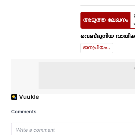
അടുത്ത ലേഖനം
വെബ്ദുനിയ വായിക്
ജനപ്രിയം..