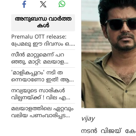
അനുബന്ധ വാര്‍ത്ത
കള്‍
Premalu OTT release:
പ്രേമലു ഈ ദിവസം ഒ.
ടി.ടിയില്‍ കാണാം,
സീൻ മാറ്റുമെന്ന് പറ
പുതിയ വിവരം
ഞ്ഞു, മാറ്റി: മലയാള
ത്തിലെ ഏറ്റവും വമ്പൻ
'മാളികപ്പുറം' നടി ത
ഹിറ്റാകാൻ മഞ്ഞുമ്മ
ന്നെയാണോ ഇത്! ആ
ലിന് വേണ്ടത് 4.5 കോടി
ളാകെ മാറി ആല്‍ഫി പ
മാത്രം!
നവ്യയുടെ സാരികള്‍
ഞ്ഞിക്കാരന്‍
വില്പനയ്ക്ക് ! വില എത്ര
യാണെന്നോ? വാങ്ങാന്‍
മലയാളത്തിലെ ഏറ്റവും
എത്തുന്നവര്‍ ശ്ര
വലിയ പണംവാരിപ്പട
vijay
ദ്ധിക്കേണ്ട കാര്യങ്ങള്‍
മാകാന്‍ മഞ്ഞുമ്മല്‍
ബോയ്‌സ്; ഷാറൂഖ്
നടന്‍ വിജയ് കേ