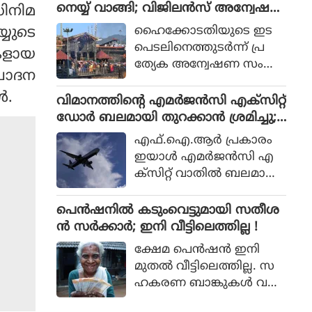
പുതിയ ഡാം നിര്‍മിക്കുക
നെയ്യ് വാങ്ങി; വിജിലന്‍സ് അന്വേഷ
ിനിമ
ഭാഗമായി തൃശ്ശൂർ റൗണ്ട്
മാത്രമാണ് ശാശ്വത പ
ണത്തിന് ഹൈക്കോടതി ഉത്തരവ്
മാർക്കറ്റ്, ശക്തൻ മാർക്ക
ഹൈക്കോടതിയുടെ ഇട
്യുടെ
രിഹാരമെന്നും മന്ത്രി പറ
റ്റ്, പൂങ്കുന്നം മാർക്കറ്റ്, ഒ
പെടലിനെത്തുടര്‍ന്ന് പ്ര
കളായ
ഞ്ഞു. മുല്ലപ്പെരിയാറിലെ
ല്ലൂർ മാർക്കറ്റ്, അയ്യ
ത്യേക അന്വേഷണ സംഘ
ജലനിരപ്പ് ഉയര്‍ത്തുമെന്ന
രചോദന
ന്തോൾ മാർക്കറ്റ്,
ങ്ങള്‍ (SIT) അ
തമിഴ്നാട് ബജറ്റ് പ്രഖ്യാപന
കുര്യാച്ചിറ മാർക്കറ്റ് എ
‍.
ന്വേഷിക്കുന്ന മൂന്നാമത്തെ
വിമാനത്തിന്റെ എമര്‍ജന്‍സി എക്‌സിറ്റ്
ത്തോട് പ്രതികരിക്കുക
ന്നിവിടങ്ങളിലെ പ്രദേശ
ശബരിമല വിവാദമാണിത്.
ഡോര്‍ ബലമായി തുറക്കാന്‍ ശ്രമിച്ചു;
യായിരുന്നു മന്ത്രി.
വാസികളുമായി സംവാദം
മലയാളി പിടിയില്‍
എഫ്.ഐ.ആര്‍ പ്രകാരം
നടത്തി.
ഇയാള്‍ എമര്‍ജന്‍സി എ
ക്‌സിറ്റ് വാതില്‍ ബലമായി
തുറക്കാന്‍ ശ്രമിക്കുകയും
എമര്‍ജന്‍സി വിന്‍ഡോ
പെൻഷനിൽ കടുംവെട്ടുമായി സതീശ
പാനല്‍ തകര്‍ക്കുകയും
ൻ സർക്കാർ; ഇനി വീട്ടിലെത്തില്ല !
ചെയ്തു.
ക്ഷേമ പെൻഷൻ ഇനി
മുതൽ വീട്ടിലെത്തില്ല. സ
ഹകരണ ബാങ്കുകൾ വഴി
ക്ഷേമ പെൻഷൻ