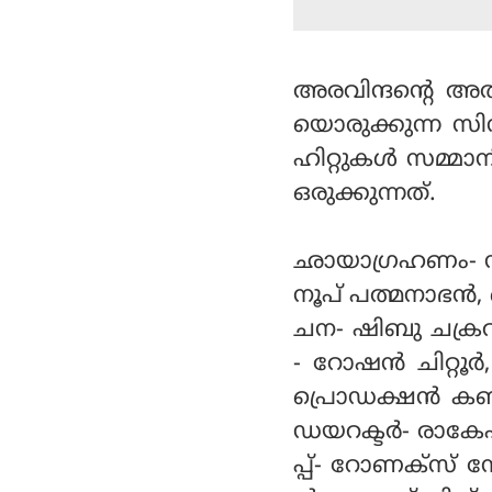
അരവിന്ദന്റെ അത
യൊരുക്കുന്ന സി
ഹിറ്റുകള്‍ സമ്മാ
ഒരുക്കുന്നത്.
ഛായാഗ്രഹണം- സനു
നൂപ് പത്മനാഭന്‍,
ചന- ഷിബു ചക്രവര
- റോഷന്‍ ചിറ്റൂര
പ്രൊഡക്ഷന്‍ കണ
ഡയറക്ടര്‍- രാകേഷ
പ്പ്- റോണക്‌സ് സ