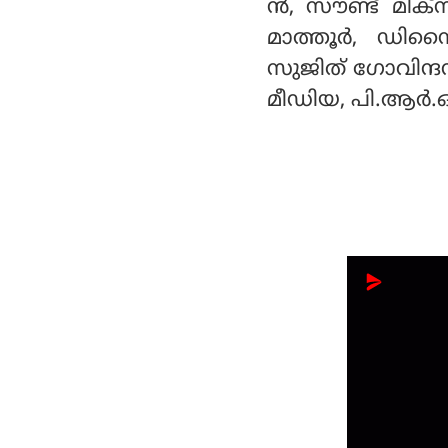
ന്‍, സൗണ്ട് മിക്
മാത്തൂര്‍, ഡിസൈന
സുജിത് ഗോവിന്ദന്‍,
മീഡിയ, പി.ആര്‍.