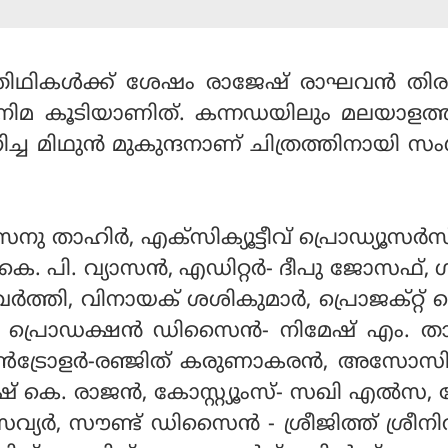
ിഥികള്‍ക്ക് ശേഷം രാജേഷ് രാഘവന്‍ തിര
നിമ കൂടിയാണിത്. കന്നഡയിലും മലയാളത്ത
നിച്ച മിഥുന്‍ മുകുന്ദനാണ് ചിത്രത്തിനായി സ
 താഹിര്‍, എക്‌സിക്യൂട്ടീവ് പ്രൊഡ്യൂസര്‍
 കെ. പി. വ്യാസന്‍, എഡിറ്റര്‍- ദീപു ജോസഫ്,
്‍ത്തി, വിനായക് ശശികുമാര്‍, പ്രൊജക്റ്റ്
്‍, പ്രൊഡക്ഷന്‍ ഡിസൈന്‍- നിമേഷ് എം. താന
്‍ട്രോളര്‍-രഞ്ജിത് കരുണാകരന്‍, അസോസിയ
് കെ. രാജന്‍, കോസ്റ്റ്യൂംസ്- സഖി എല്‍സ, 
േവ്യര്‍, സൗണ്ട് ഡിസൈന്‍ - ശ്രീജിത്ത് ശ്രീ