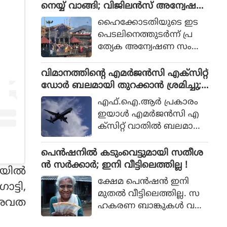
പുതിയ ഡാം നിര്‍മിക്കുക
നെയ്യ് വാങ്ങി; വിജിലന്‍സ് അന്വേഷ
ഭാഗമായി തൃശ്ശൂർ റൗണ്ട്
മാത്രമാണ് ശാശ്വത പ
ണത്തിന് ഹൈക്കോടതി ഉത്തരവ്
മാർക്കറ്റ്, ശക്തൻ മാർക്ക
ഹൈക്കോടതിയുടെ ഇട
രിഹാരമെന്നും മന്ത്രി പറ
റ്റ്, പൂങ്കുന്നം മാർക്കറ്റ്, ഒ
പെടലിനെത്തുടര്‍ന്ന് പ്ര
ഞ്ഞു. മുല്ലപ്പെരിയാറിലെ
ല്ലൂർ മാർക്കറ്റ്, അയ്യ
ത്യേക അന്വേഷണ സംഘ
ജലനിരപ്പ് ഉയര്‍ത്തുമെന്ന
ന്തോൾ മാർക്കറ്റ്,
ങ്ങള്‍ (SIT) അ
തമിഴ്നാട് ബജറ്റ് പ്രഖ്യാപന
കുര്യാച്ചിറ മാർക്കറ്റ് എ
ന്വേഷിക്കുന്ന മൂന്നാമത്തെ
വിമാനത്തിന്റെ എമര്‍ജന്‍സി എക്‌സിറ്റ്
ത്തോട് പ്രതികരിക്കുക
ന്നിവിടങ്ങളിലെ പ്രദേശ
ശബരിമല വിവാദമാണിത്.
ഡോര്‍ ബലമായി തുറക്കാന്‍ ശ്രമിച്ചു;
യായിരുന്നു മന്ത്രി.
വാസികളുമായി സംവാദം
മലയാളി പിടിയില്‍
എഫ്.ഐ.ആര്‍ പ്രകാരം
നടത്തി.
ഇയാള്‍ എമര്‍ജന്‍സി എ
ക്‌സിറ്റ് വാതില്‍ ബലമായി
തുറക്കാന്‍ ശ്രമിക്കുകയും
എമര്‍ജന്‍സി വിന്‍ഡോ
പെൻഷനിൽ കടുംവെട്ടുമായി സതീശ
പാനല്‍ തകര്‍ക്കുകയും
ൻ സർക്കാർ; ഇനി വീട്ടിലെത്തില്ല !
ില്‍
ചെയ്തു.
ക്ഷേമ പെൻഷൻ ഇനി
ട്ടി,
മുതൽ വീട്ടിലെത്തില്ല. സ
 അവത
ഹകരണ ബാങ്കുകൾ വഴി
ക്ഷേമ പെൻഷൻ