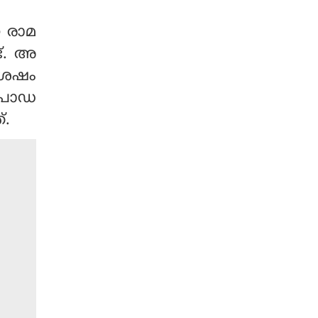
വീട്ടിലെത്തിക്കുന്നത്
യുഡിഎഫ് സർക്കാർ നിർ
ന രാമ
ത്തലാക്കി. കിടപ്പുരോഗിക
ട്. അ
ൾക്കു മാത്രമേ ഇനി ക്ഷേമ
പെൻഷൻ വീട്ടിലെത്തൂ.
 ശേഷം
്രൊഡ
്.