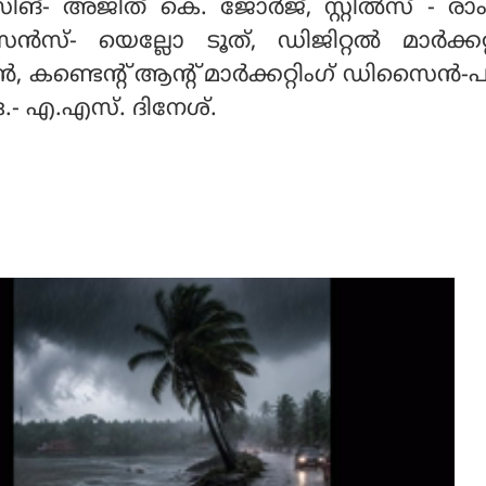
‌സിങ്- അജിത് കെ. ജോര്‍ജ്, സ്റ്റില്‍സ് - രാ
്‍സ്- യെല്ലോ ടൂത്, ഡിജിറ്റല്‍ മാര്‍ക്കറ്റ
 കണ്ടെന്റ് ആന്റ് മാര്‍ക്കറ്റിംഗ് ഡിസൈന്‍-പപ്
ഒ.- എ.എസ്. ദിനേശ്.