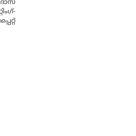
ംദാസ്
ിംഗ്-
പെറ്റ്