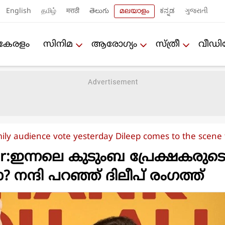
English
தமிழ்
मराठी
తెలుగు
മലയാളം
ಕನ್ನಡ
ગુજરાતી
കേരളം
സിനിമ
ആരോഗ്യം
സ്ത്രീ
വീഡ
mily audience vote yesterday Dileep comes to the scene
ker:ഇന്നലെ കുടുംബ പ്രേക്ഷകരുട
ോ? നന്ദി പറഞ്ഞ് ദിലീപ് രംഗത്ത്