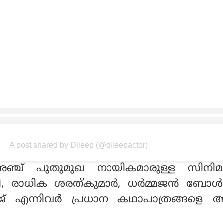
A post shared by Dileep (@dileepactor)
അഞ്ച് പുതുമുഖ നായികമാരുള്ള സിനിമയ
ാധിക ശരത്കുമാര്‍, ധര്‍മ്മജന്‍ ബോള്‍ഗാ
ജ് എന്നിവര്‍ പ്രധാന കഥാപാത്രങ്ങളെ