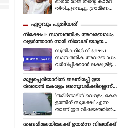
ഭാരതിരാജ തന്റെ കാമറ
തിരിച്ചുവെച്ചു. ഗ്രാമീണ
ജീവിതം അതിന്റെ പച്ച
യായ തലത്തില്‍ ആ
ഏറ്റവും പുതിയത്
വിഷ്‌കരിച്ചുകൊണ്ടാണ്
നിക്ഷേപ- സാമ്പത്തിക അവബോധം
ഭാരതിരാജ വിപ്ലവം
വളർത്താൻ നാരി നിവേശ് യാത്ര
തീര്‍ത്തത്.
സംഘടിപ്പിച്ചു
സ്ത്രീകളിൽ നിക്ഷേപ-
സാമ്പത്തിക അവബോധം
വർധിപ്പിക്കാൻ ലക്ഷ്യമിട്ട്
എച്ച്.ഡി.എഫ്.സി. മ്യൂച്വൽ
ഫണ്ട് നടത്തിയ നാരി
മുല്ലപ്പെരിയാറില്‍ ജലനിരപ്പ് ഉയ
നിവേശ് യാത്രയുടെ
ര്‍ത്താന്‍ കേരളം അനുവദിക്കില്ലെന്ന്
തൃശ്ശൂരിലെ പര്യടനം സ
മന്ത്രി മോന്‍സ് ജോസഫ്
'തമിഴ്നാടിന് വെള്ളം, കേര
മാപിച്ചു. ജൂൺ 26-ന്
ളത്തിന് സുരക്ഷ' എന്ന
ചെന്നൈയിൽ നിന്നും ആ
താണ് ഈ വിഷയത്തില്‍
രംഭിച്ച ഈ രാജ്യവ്യാപക
സംസ്ഥാന സര്‍ക്കാരിന്റെ
നിക്ഷേപക വിദ്യാഭ്യാസ-അ
കൃത്യമായ നിലപാടെന്നും
ശബരിമലയിലേക്ക് ഉയര്‍ന്ന വിലയ്ക്ക്
വബോധ പരിപാടിയുടെ