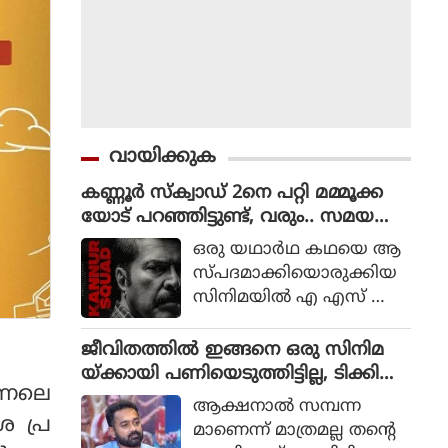
വായിക്കുക
കണ്ണൂർ സ്ക്വാഡ് 2നെ പറ്റി മമ്മൂക്ക
യോട് പറഞ്ഞിട്ടുണ്ട്, വരും.. സമയ
മെടുക്കും : റോണി ഡേവിഡ്
ഒരു യഥാര്‍ഥ കഥയെ ആ
സ്പദമാക്കിയൊരുക്കിയ
സിനിമയില്‍ എ എസ് ഐ
ജോര്‍ജ് മാര്‍ട്ടിന്‍ എന്ന ക
ഥാപാത്രമായാണ് മമ്മൂട്ടി
ജീവിതത്തിൽ ഇങ്ങനെ ഒരു സിനിമ
എത്തിയത്. ഒരു കുറ്റ
യ്ക്കായി പണിയെടുത്തിട്ടില്ല, ടിക്കി
ന്നലെ
വാളിയെ പിടികൂടാനായി ഉ
ടാക്കയെ പറ്റി ആസിഫ് അലി
ആക്ഷനാല്‍ സമ്പന്ന
ത്തരേന്ത്യന്‍ സംസ്ഥാനങ്ങ
ര പ്ര
മാണെന്ന് മാത്രമല്ല തന്റെ
ളിലേക്ക് യാത്ര തിരിക്കുന്ന