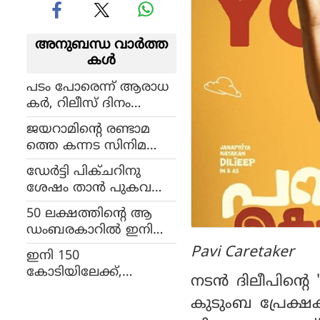
അനുബന്ധ വാര്‍ത്ത
കള്‍
പടം പോരെന്ന് ആരാധ
കര്‍, റിലീസ് ദിനം
വീഴാതെ പിടിച്ചുനിന്ന്
ജയറാമിന്റെ രണ്ടാമ
വിശാലിന്റെ 'രത്നം', കള
ത്തെ കന്നട സിനിമ
ക്ഷന്‍ റിപ്പോര്‍ട്ട്
യായി കാന്താര 2; ഒ
ഡേര്‍ട്ടി പിക്ചറിനു
രുങ്ങുന്നത് മൂന്നിരട്ടി ബ
ശേഷം താന്‍ പുകവ
ജറ്റില്‍
ലിക്ക് അടിമപ്പെട്ടുവെന്ന്
50 ലക്ഷത്തിന്റെ ആ
വിദ്യാബാലന്‍
ഡംബരകാറില്‍ ഇനി
യാത്ര, ഏറ്റവും കൂടുത
Pavi Caretaker
ഇനി 150
ല്‍ പ്രതിഫലം വാങ്ങുന്ന
കോടിയിലേക്ക്,
ഈ അവതാരകനെ
നടന്‍ ദിലീപിന്റെ 
മൂന്നാഴ്ചയ്ക്ക് ശേഷ
നിങ്ങള്‍ക്കറിയാമോ ?
കുടുംബ പ്രേക്ഷക
വും 350ല്‍ കൂടുതല്‍