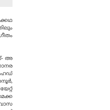
ക്കഥ
ിലും
ംഗീതം
സ്- അ
 ഗാനര
 ഹെഡ്
ൂര്‍,
േറ്റ്
മേക്ക
നിവാസ