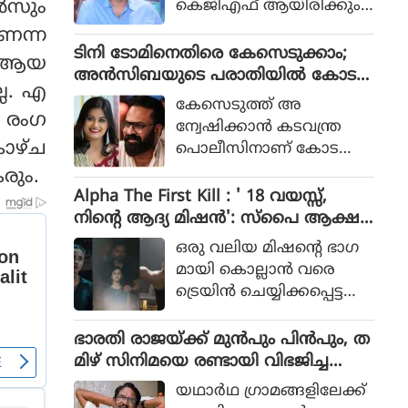
‍സും
കെജിഎഫ് ആയിരിക്കും
പോലീസ് സംഘത്തിന്റെ ക
ടിക്കിടാക്കയെന്ന ആസിഫ്
ണെന്ന
ഥയായിരുന്നു 2023ല്‍ പുറ
അലിയുടെ തുറന്നുപറയ
ടിനി ടോമിനെതിരെ കേസെടുക്കാം;
ത്തിറങ്ങിയ സിനിമ പറ
വസം ആയ
ലും ഒപ്പം വി എസ്
അൻസിബയുടെ പരാതിയിൽ കോട
ഞ്ഞത്.
്ല. എ
രോഹിത്- ആസിഫ് അലി
തി നിർദേശം
കേസെടുത്ത് അ
കൂട്ടുക്കെട്ടിലുള്ള വിശ്വാസ
 രംഗ
ന്വേഷിക്കാൻ കടവന്ത്ര
വും സിനിമയ്ക്ക് വലിയ
കാഴ്ച
പൊലീസിനാണ് കോട
ഹൈപ്പ് നല്‍കിയിട്ടുണ്ട്.
തിയുടെ നിർദേശം
രും.
Alpha The First Kill : ' 18 വയസ്സ്,
നിന്റെ ആദ്യ മിഷന്‍': സ്‌പൈ ആക്ഷ
ന്‍ ചിത്രത്തില്‍ നായികയായി ആലിയ,
ഒരു വലിയ മിഷന്റെ ഭാഗ
ആല്‍ഫ ടീസര്‍ പുറത്ത്
മായി കൊല്ലാന്‍ വരെ
ട്രെയിന്‍ ചെയ്യിക്കപ്പെട്ട
പെണ്‍കുട്ടിയായാണ് ആ
ലിയ സിനിമയിലെത്തുന്ന
ഭാരതി രാജയ്ക്ക് മുൻപും പിൻപും, ത
ത്.
മിഴ് സിനിമയെ രണ്ടായി വിഭജിച്ച
സംവിധായകൻ, ഭാരതി രാജ വിട പറ
യഥാര്‍ഥ ഗ്രാമങ്ങളിലേക്ക്
യുമ്പോൾ