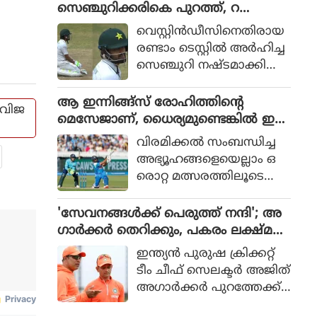
ണ്‍സാണ് അടിച്ചെടുത്ത
സെഞ്ചുറിക്കരികെ പുറത്ത്, റ
ത്. മറുപടി ബാറ്റിങ്ങിനിറ
ണ്ണൗട്ടിൽ നിരാശനായി മടങ്ങി ബാബർ
വെസ്റ്റിന്‍ഡീസിനെതിരായ
ങ്ങിയ ലണ്ടന്‍ സ്പിരിറ്റിന്
അസം
രണ്ടാം ടെസ്റ്റില്‍ അര്‍ഹിച്ച
204 റണ്‍സെടുക്കാനെ ക
സെഞ്ചുറി നഷ്ടമാക്കി
ഴിഞ്ഞുള്ളു.
പാകിസ്ഥാന്‍ നായകന്‍
ബാബര്‍ അസം. മത്സര
ആ ഇന്നിങ്ങ്സ് രോഹിത്തിൻ്റെ
 വിജ
ത്തിന്റെ മൂന്നാം ദിനത്തില്‍
മെസേജാണ്, ധൈര്യമുണ്ടെങ്കിൽ ഇ
88 റണ്‍സെടുത്ത് നില്‍ക്ക
പ്പോൾ ഒഴിവാക്ക്, അഗാർക്കുള്ള
വിരമിക്കല്‍ സംബന്ധിച്ച
വെയാണ് ബാബര്‍
വെല്ലുവിളി
അഭ്യൂഹങ്ങളെയെല്ലാം ഒ
നിര്‍ഭാഗ്യകരമായ
രൊറ്റ മത്സരത്തിലൂടെ
രീതിയില്‍ റണ്ണൗട്ടായത്.
രോഹിത് ഇ
ല്ലാതെയാക്കിയെന്നും
'സേവനങ്ങൾക്ക് പെരുത്ത് നന്ദി'; അ
താന്‍ വിരമിക്കില്ലെന്നും
ഗാർക്കർ തെറിക്കും, പകരം ലക്ഷ്മ
ധൈര്യമുണ്ടെങ്കില്‍ തന്നെ
ൺ?
ഇന്ത്യൻ പുരുഷ ക്രിക്കറ്റ്
ഒഴിവാക്കെന്നുമുള്ള
ടീം ചീഫ് സെലക്ടർ അജിത്
രോഹിത് ശര്‍മയുടെ പ്ര
അഗാർക്കർ പുറത്തേക്ക്.
ഖ്യാപനമാണ് ആ ഇ
സെപ്റ്റംബറിൽ അഗാർക്ക
ന്നിങ്ങ്‌സിലൂടെ കണ്ട