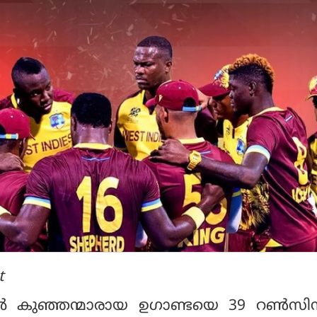
t
ല്‍ കുഞ്ഞന്മാരായ ഉഗാണ്ടയെ 39 റണ്‍സി