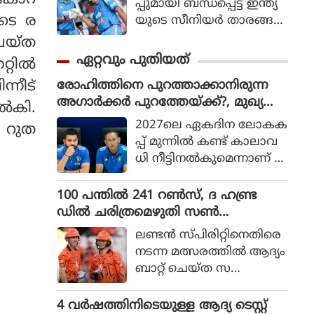
‌കോറ
പ്പുമായി ബന്ധപ്പെട്ട് ഇന്ത്യ
ടെ ര
യുടെ സീനിയര്‍ താരങ്ങ
ളായ രോഹിത് ശര്‍മ
െയ്ത
യുടെയും വിരാട്
ഏറ്റവും പുതിയത്
്റില്‍
കോലിയുടെയും ഭാവിയെ
രോഹിത്തിനെ പുറത്താക്കാനിരുന്ന
്നീട്
സംബന്ധിച്ചുള്ള ചര്‍ച്ചകള്‍
അഗാർക്കർ പുറത്തേയ്ക്ക്?, മുഖ്യ
കൊഴുക്കുന്നതിനിടെ വിഷ
‍കി.
സെലക്ടറായി മുൻ ഇന്ത്യൻ താരം എ
യത്തില്‍ പ്രതികരണ
2027ലെ ഏകദിന ലോകക
 റുത
ത്തുന്നു?
വുമായി മുന്‍ ഇന്ത്യന്‍
പ്പ് മുന്നില്‍ കണ്ട് കാലാവ
താരം മുഹമ്മദ് കൈഫ്.
ധി നീട്ടിനല്‍കുമെന്നാണ് പ്ര
തീക്ഷിച്ചിരുന്നതെങ്കിലും
അഗാര്‍ക്കര്‍ക്ക് പകര
100 പന്തിൽ 241 റൺസ്, ദ ഹണ്ട്ര
ക്കാരനെ ബിസിസിഐ
ഡിൽ ചരിത്രമെഴുതി സൺ
ആലോചിക്കുന്നതായാണ്
റൈസേഴ്സ് ലീഡ്സ്, ലണ്ടൻ
ലണ്ടന്‍ സ്പിരിറ്റിനെതിരെ
പുറത്തുവരുന്ന വിവരങ്ങ
സ്പിരിറ്റിനെ തകർത്തത് 37 റൺസിന്
നടന്ന മത്സരത്തില്‍ ആദ്യം
ള്‍.
ബാറ്റ് ചെയ്ത സ
ണ്‍റൈസേഴ്‌സ് ലീഡ്‌സ് 2
വിക്കറ്റ് നഷ്ടത്തില്‍ 241 റ
4 വർഷത്തിനിടെയുള്ള ആദ്യ ടെസ്റ്റ്