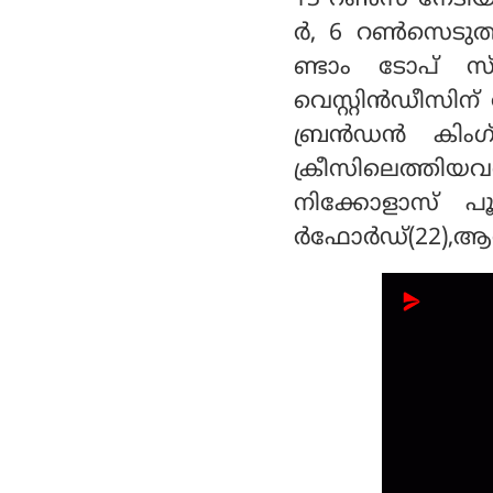
13 റണ്‍സ് നേടി
ര്‍, 6 റണ്‍സെ
ണ്ടാം ടോപ് സ
വെസ്റ്റിന്‍ഡീസിന് 
ബ്രന്‍ഡന്‍ കിം
ക്രീസിലെത്തി
നിക്കോളാസ് പൂറ
ര്‍ഫോര്‍ഡ്(22),ആന്ദ