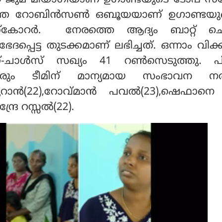
യ ജുമ മിയാഗിയാണ് ഉഗാണ്ടയുടെ ടോപ് സ്
ടുത്ത റോബിന്‍സണ്‍ ഒബൂയയാണ് ഉഗാണ്ടയു
്‌കോറര്‍. നേരത്തെ ആദ്യം ബാറ്റ് ച
ഭേദപ്പെട്ട തുടക്കമാണ് ലഭിച്ചത്. ഒന്നാം വിക്കറ
ഗ്-ചാള്‍സ് സഖ്യം 41 റണ്‍സെടുത്തു. പിന
യവരും ടീമിന് മാന്യമായ സംഭാവന നല്
ാന്‍(22),റോവ്മാന്‍ പവല്‍(23),ഷെഫാനെ
്രേ റസ്സല്‍(22).