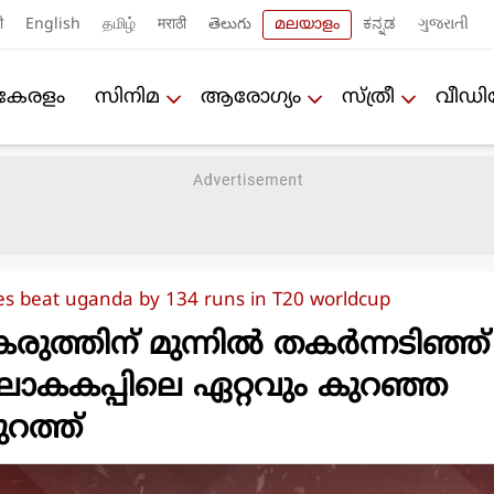
ी
English
தமிழ்
मराठी
తెలుగు
മലയാളം
ಕನ್ನಡ
ગુજરાતી
കേരളം
സിനിമ
ആരോഗ്യം
സ്ത്രീ
വീഡ
es beat uganda by 134 runs in T20 worldcup
ത്തിന് മുന്നിൽ തകർന്നടിഞ്ഞ്
 ലോകകപ്പിലെ ഏറ്റവും കുറഞ്ഞ
റത്ത്