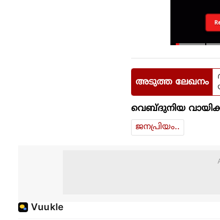
R
അടുത്ത ലേഖനം
വെബ്ദുനിയ വായിക്
ജനപ്രിയം..