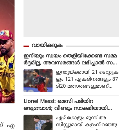
വായിക്കുക
ഇനിയും സ്വയം തെളിയിക്കേണ്ട സമ്മ
ർദ്ദമില്ല, അവസരങ്ങൾ ലഭിച്ചാൽ സ
ന്തോഷം അത്രമാത്രം : ഭുവനേശ്വർ
ഇന്ത്യയ്ക്കായി 21 ടെസ്റ്റുക
കുമാർ
ളും 121 ഏകദിനങ്ങളും 87
ടി20 മത്സരങ്ങളുമാണ്
ഭുവനേശ്വര്‍ കുമാര്‍ ക
ളിച്ചിട്ടുള്ളത്.
Lionel Messi: മെസി പടിയിറ
ങ്ങുമ്പോൾ; വീണ്ടും സാക്ഷിയായി
മെറ്റ്‌ലൈഫ്
ഏഴ് ഗോളും മൂന്ന് അ
ന് എ
സിസ്റ്റുമായി കളംനിറഞ്ഞു