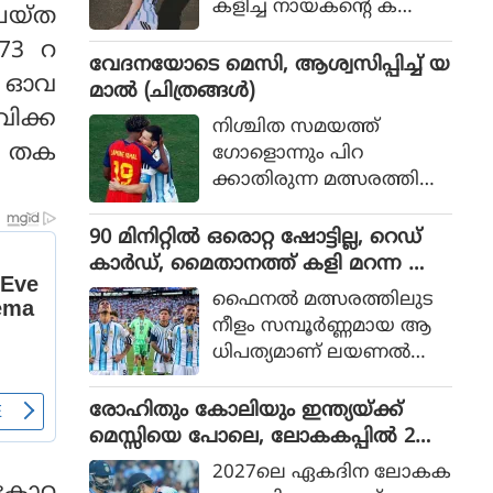
കളിച്ച നായകന്റെ ക
ചെയ്ത
രുത്തിൽ അർജന്റീനയ്ക്ക്
173 റ
36 വർഷങ്ങൾക്കു ശേഷം
വേദനയോടെ മെസി, ആശ്വസിപ്പിച്ച് യ
12 ഓവ
വിശ്വകിരീടം
മാൽ (ചിത്രങ്ങൾ)
വിക്ക
നിശ്ചിത സമയത്ത്
െ തക
ഗോളൊന്നും പിറ
ക്കാതിരുന്ന മത്സരത്തിൽ
അധിക സമയത്താണ്
സ്‌പെയിൻ ഗോൾ നേടിയ
90 മിനിറ്റിൽ ഒരൊറ്റ ഷോട്ടില്ല, റെഡ്
ത്
കാർഡ്, മൈതാനത്ത് കളി മറന്ന അർ
ജൻ്റീന, സ്പെയിനിന് മാത്രം അർഹത
ഫൈനല്‍ മത്സരത്തിലുട
പ്പെട്ട കിരീടം
നീളം സമ്പൂര്‍ണ്ണമായ ആ
ധിപത്യമാണ് ലയണല്‍
മെസ്സിയുടെ അര്‍ജന്റീന
യുടെ മുകളില്‍ സ്‌പെയിന്‍
രോഹിതും കോലിയും ഇന്ത്യയ്ക്ക്
ചെലുത്തിയത്.
മെസ്സിയെ പോലെ, ലോകകപ്പിൽ 2
പേരും കളിക്കണമെന്ന് മുഹമ്മദ്
2027ലെ ഏകദിന ലോകക
കൈഫ്