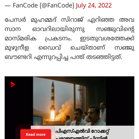
— FanCode (@FanCode)
July 24, 2022
പേസര്‍ മുഹമ്മദ് സിറാജ് എറിഞ്ഞ അവ
സാന ഓവറിലായിരുന്നു സഞ്ജുവിന്റെ
മാസ്മരിക പ്രകടനം. ഇടതുവശത്തേക്ക്
മുഴുനീള ഡൈവ് ചെയ്താണ് സഞ്ജു
ബൗണ്ടറി എന്നുറപ്പിച്ച പന്ത് തടഞ്ഞിട്ടത്.
പിഎസ്എല്‍വി റോക്കറ്റ്
Read more
പരാജയത്തിന് പിന്നില്‍