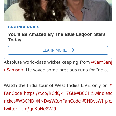
Absolute world-class wicket keeping from
@IamSanj
uSamson
. He saved some precious runs for India.
Watch the India tour of West Indies LIVE, only on
#
FanCode
https://t.co/RCdQk1l7GU
@BCCI
@windiesc
ricket
#WIvIND
#INDvsWIonFanCode
#INDvsWI
pic.
twitter.com/gqKoHe8Wi9