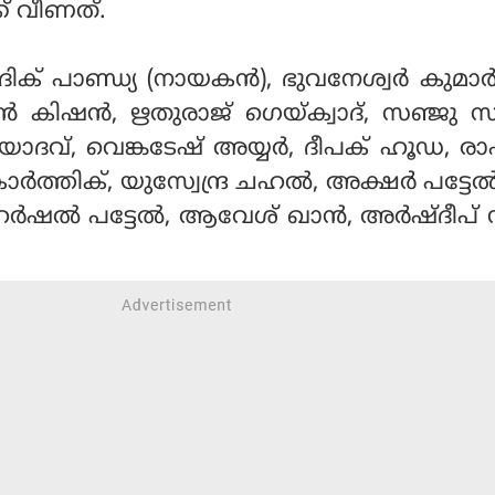
ക് വീണത്.
ര്‍ദിക് പാണ്ഡ്യ (നായകന്‍), ഭുവനേശ്വര്‍ കുമാര
്‍ കിഷന്‍, ഋതുരാജ് ഗെയ്ക്വാദ്, സഞ്ജു
‍ യാദവ്, വെങ്കടേഷ് അയ്യര്‍, ദീപക് ഹൂഡ, രാ
ാര്‍ത്തിക്, യുസ്വേന്ദ്ര ചഹല്‍, അക്ഷര്‍ പട്ടേ
ര്‍ഷല്‍ പട്ടേല്‍, ആവേശ് ഖാന്‍, അര്‍ഷ്ദീപ് 