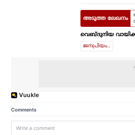
അടുത്ത ലേഖനം
വെബ്ദുനിയ വായിക്
ജനപ്രിയം..