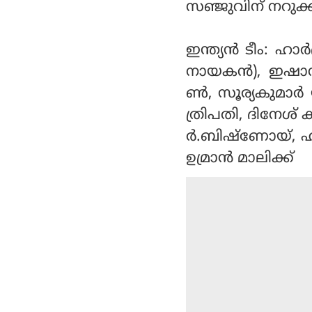
സഞ്ജുവിന് നറുക്
ഇന്ത്യന്‍ ടീം: ഹാ
നായകന്‍), ഇഷാന
ണ്‍, സൂര്യകുമാര്
ത്രിപതി, ദിനേശ് ക
ര്‍.ബിഷ്‌ണോയ്, ഹ
ഉമ്രാന്‍ മാലിക്ക്