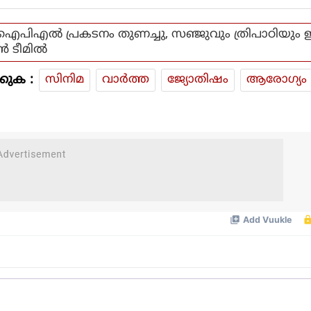
ഐപിഎൽ പ്രകടനം തുണച്ചു, സഞ്ജുവും ത്രിപാഠിയും ഇന
ൻ ടീമിൽ
കുക :
സിനിമ
വാര്‍ത്ത
ജ്യോതിഷം
ആരോഗ്യം