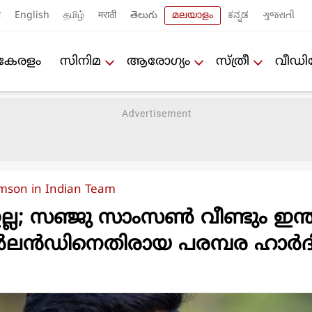
ी
English
தமிழ்
मराठी
తెలుగు
മലയാളം
ಕನ್ನಡ
ગુજરાતી
കേരളം
സിനിമ
ആരോഗ്യം
സ്ത്രീ
വീഡ
mson in Indian Team
ല്ല; സഞ്ജു സാംസണ്‍ വീണ്ടും ഇന്ത്
ര്‍ലന്‍ഡിനെതിരായ പരമ്പര ഹാര്‍ദ