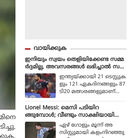
വായിക്കുക
ഇനിയും സ്വയം തെളിയിക്കേണ്ട സമ്മ
ർദ്ദമില്ല, അവസരങ്ങൾ ലഭിച്ചാൽ സ
ന്തോഷം അത്രമാത്രം : ഭുവനേശ്വർ
ഇന്ത്യയ്ക്കായി 21 ടെസ്റ്റുക
കുമാർ
ളും 121 ഏകദിനങ്ങളും 87
ടി20 മത്സരങ്ങളുമാണ്
ഭുവനേശ്വര്‍ കുമാര്‍ ക
ളിച്ചിട്ടുള്ളത്.
Lionel Messi: മെസി പടിയിറ
ങ്ങുമ്പോൾ; വീണ്ടും സാക്ഷിയായി
ീമിനെ
മെറ്റ്‌ലൈഫ്
ഏഴ് ഗോളും മൂന്ന് അ
ച്ചു.
സിസ്റ്റുമായി കളംനിറഞ്ഞു
്കുക.