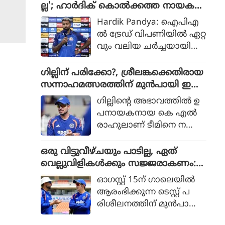
ദായമാണ് സമൂഹമാധ്യമ
ല്ല'; ഹാർദിക് കൊൽക്കത്ത നായക
കിങ്ങ്‌സ് താരം കൂടിയായ
ങ്ങളിൽ ചർച്ച. ര
ൻ?
ആര്‍ അശ്വിന്‍ പറയുന്നത്.
Hardik Pandya: ഐപിഎ
ഹാനെയ്ക്ക് ബിസിസിഐ
ൽ ട്രേഡ് വിപണിയിൽ ഏറ്റ
യുടെ 70,000 രൂപയാണ് പ്ര
വും വലിയ ചർച്ചയായി
തിമാസ പെൻഷൻ ആയി
മാറിയിരിക്കുകയാണ് ഇ
ലഭിക്കുകയെന്ന് നേരത്തെ
ന്ത്യയുടെ ഓൾറൗണ്ടർ
ഗില്ലിന് പരിക്കോ?, ശ്രീലങ്കക്കെതിരായ
റിപ്പോർട്ടുക
ഹാർദിക് പാണ്ഡ്യ. നില
സന്നാഹമത്സരത്തിന് മുൻപായി ഇന്ത്യ
ളുണ്ടായിരുന്നു.
വിൽ മുംബൈ ഇന്ത്യൻ
ക്ക് കനത്ത തിരിച്ചടി
ഗില്ലിന്റെ അഭാവത്തില്‍ ഉ
നായകനായ ഹാർദിക് അ
പനായകനായ കെ എല്‍
ടുത്ത സീസണിൽ മറ്റൊരു
രാഹുലാണ് ടീമിനെ ന
ടീമിനൊപ്പമായിരിക്കുമെന്ന്
യിക്കുന്നത്. വ്യാഴാഴ്ച നട
ഏറെക്കുറെ ഉറപ്പായി. എ
ന്ന നെറ്റ്‌സ്
ഒരു വിട്ടുവീഴ്ചയും പാടില്ല, ഏത്
ന്നാൽ ആ ടീം ഏ
പ്രാക്ടീസിനിടെയാണ്
വെല്ലുവിളികൾക്കും സജ്ജരാകണം:
തായിരിക്കും?
ഗില്ലിന്റെ വിരലിന് പ
ശ്രീലങ്കൻ പരമ്പരയ്ക്ക് മുൻപെ ക
ഓഗസ്റ്റ് 15ന് ഗാലെയില്‍
രിക്കേറ്റത്.
ളിക്കാർക്ക് മുന്നറിയിപ്പുമായി ഗംഭീർ
ആരംഭിക്കുന്ന ടെസ്റ്റ് പ
രിശീലനത്തിന് മുന്‍പായി
പരിശീലനങ്ങളില്‍