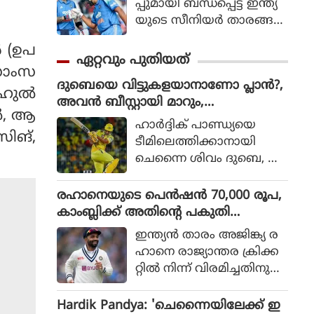
പ്പുമായി ബന്ധപ്പെട്ട് ഇന്ത്യ
യുടെ സീനിയര്‍ താരങ്ങ
ളായ രോഹിത് ശര്‍മ
്‍ (ഉപ
യുടെയും വിരാട്
ഏറ്റവും പുതിയത്
കോലിയുടെയും ഭാവിയെ
 സാംസ
ദുബെയെ വിട്ടുകളയാനാണോ പ്ലാൻ?,
സംബന്ധിച്ചുള്ള ചര്‍ച്ചകള്‍
ഹുല്‍
അവൻ ബീസ്റ്റായി മാറും,
കൊഴുക്കുന്നതിനിടെ വിഷ
ല്‍, ആ
ചെന്നൈയ്ക്ക് മുന്നറിയിപ്പ് നൽകി അ
യത്തില്‍ പ്രതികരണ
ഹാര്‍ദ്ദിക് പാണ്ഡ്യയെ
ശ്വിൻ
സിങ്,
വുമായി മുന്‍ ഇന്ത്യന്‍
ടീമിലെത്തിക്കാനായി
താരം മുഹമ്മദ് കൈഫ്.
ചെന്നൈ ശിവം ദുബെ, ഖ
ലീല്‍ അഹമ്മദ് എന്നീ താര
ങ്ങളെ വിട്ടുനല്‍കുമെന്ന്
രഹാനെയുടെ പെൻഷൻ 70,000 രൂപ,
കഴിഞ്ഞ ദിവസങ്ങളില്‍
കാംബ്ലിക്ക് അതിന്റെ പകുതി
റിപ്പോര്‍ട്ടുക
പോലുമില്ല; കാരണം ഇതാണ്
ഇന്ത്യൻ താരം അജിങ്ക്യ ര
ളുണ്ടായിരുന്നു. എന്നാല്‍
ഹാനെ രാജ്യാന്തര ക്രിക്ക
ചെന്നൈ ദുബെയെ
റ്റിൽ നിന്ന് വിരമിച്ചതിനു
കൈവിട്ടാല്‍ അതൊരു വ
പിന്നാലെ ബിസിസിഐ
ലിയ നഷ്ടമാകുമെന്നാണ്
യുടെ പെൻഷൻ സമ്പ്ര
Hardik Pandya: 'ചെന്നൈയിലേക്ക് ഇ
മുന്‍ ചെന്നൈ സൂപ്പര്‍