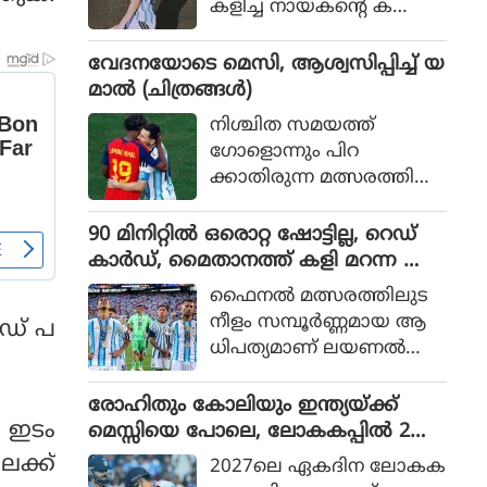
കളിച്ച നായകന്റെ ക
രുത്തിൽ അർജന്റീനയ്ക്ക്
36 വർഷങ്ങൾക്കു ശേഷം
വേദനയോടെ മെസി, ആശ്വസിപ്പിച്ച് യ
വിശ്വകിരീടം
മാൽ (ചിത്രങ്ങൾ)
നിശ്ചിത സമയത്ത്
ഗോളൊന്നും പിറ
ക്കാതിരുന്ന മത്സരത്തിൽ
അധിക സമയത്താണ്
സ്‌പെയിൻ ഗോൾ നേടിയ
90 മിനിറ്റിൽ ഒരൊറ്റ ഷോട്ടില്ല, റെഡ്
ത്
കാർഡ്, മൈതാനത്ത് കളി മറന്ന അർ
ജൻ്റീന, സ്പെയിനിന് മാത്രം അർഹത
ഫൈനല്‍ മത്സരത്തിലുട
പ്പെട്ട കിരീടം
നീളം സമ്പൂര്‍ണ്ണമായ ആ
‍ഡ് പ
ധിപത്യമാണ് ലയണല്‍
മെസ്സിയുടെ അര്‍ജന്റീന
യുടെ മുകളില്‍ സ്‌പെയിന്‍
രോഹിതും കോലിയും ഇന്ത്യയ്ക്ക്
ചെലുത്തിയത്.
‍ ഇടം
മെസ്സിയെ പോലെ, ലോകകപ്പിൽ 2
പേരും കളിക്കണമെന്ന് മുഹമ്മദ്
േക്ക്
2027ലെ ഏകദിന ലോകക
കൈഫ്