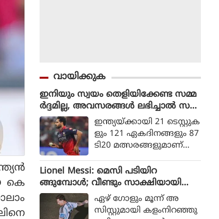
വായിക്കുക
ഇനിയും സ്വയം തെളിയിക്കേണ്ട സമ്മ
ർദ്ദമില്ല, അവസരങ്ങൾ ലഭിച്ചാൽ സ
ന്തോഷം അത്രമാത്രം : ഭുവനേശ്വർ
ഇന്ത്യയ്ക്കായി 21 ടെസ്റ്റുക
കുമാർ
ളും 121 ഏകദിനങ്ങളും 87
ടി20 മത്സരങ്ങളുമാണ്
ഭുവനേശ്വര്‍ കുമാര്‍ ക
്യന്‍
ളിച്ചിട്ടുള്ളത്.
Lionel Messi: മെസി പടിയിറ
ായ കെ
ങ്ങുമ്പോൾ; വീണ്ടും സാക്ഷിയായി
മെറ്റ്‌ലൈഫ്
നാലാം
ഏഴ് ഗോളും മൂന്ന് അ
സിസ്റ്റുമായി കളംനിറഞ്ഞു
ുലിനെ