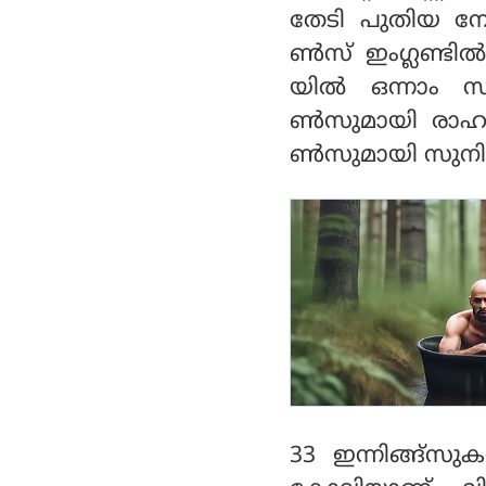
ലിയ ആത്മവിശ്വാസം ന
തേടി പുതിയ നേട്
ൽകും: ഹാരി ബ്രൂക്ക്
ണ്‍സ് ഇംഗ്ലണ്ടില്
യില്‍ ഒന്നാം സ്
ണ്‍സുമായി രാഹുല്
ണ്‍സുമായി സുനില്
33 ഇന്നിങ്ങ്‌സുക