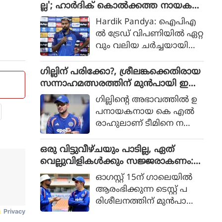
ദായമാണ് സമൂഹമാധ്യമ
ല്ല'; ഹാർദിക് കൊൽക്കത്ത നായക
കിങ്ങ്‌സ് താരം കൂടിയായ
ങ്ങളിൽ ചർച്ച. ര
ൻ?
ആര്‍ അശ്വിന്‍ പറയുന്നത്.
Hardik Pandya: ഐപിഎ
ഹാനെയ്ക്ക് ബിസിസിഐ
ൽ ട്രേഡ് വിപണിയിൽ ഏറ്റ
യുടെ 70,000 രൂപയാണ് പ്ര
വും വലിയ ചർച്ചയായി
തിമാസ പെൻഷൻ ആയി
മാറിയിരിക്കുകയാണ് ഇ
ലഭിക്കുകയെന്ന് നേരത്തെ
ന്ത്യയുടെ ഓൾറൗണ്ടർ
ഗില്ലിന് പരിക്കോ?, ശ്രീലങ്കക്കെതിരായ
റിപ്പോർട്ടുക
ഹാർദിക് പാണ്ഡ്യ. നില
സന്നാഹമത്സരത്തിന് മുൻപായി ഇന്ത്യ
ളുണ്ടായിരുന്നു.
വിൽ മുംബൈ ഇന്ത്യൻ
ക്ക് കനത്ത തിരിച്ചടി
ഗില്ലിന്റെ അഭാവത്തില്‍ ഉ
നായകനായ ഹാർദിക് അ
പനായകനായ കെ എല്‍
ടുത്ത സീസണിൽ മറ്റൊരു
രാഹുലാണ് ടീമിനെ ന
ടീമിനൊപ്പമായിരിക്കുമെന്ന്
യിക്കുന്നത്. വ്യാഴാഴ്ച നട
ഏറെക്കുറെ ഉറപ്പായി. എ
ന്ന നെറ്റ്‌സ്
ഒരു വിട്ടുവീഴ്ചയും പാടില്ല, ഏത്
ന്നാൽ ആ ടീം ഏ
പ്രാക്ടീസിനിടെയാണ്
വെല്ലുവിളികൾക്കും സജ്ജരാകണം:
തായിരിക്കും?
ഗില്ലിന്റെ വിരലിന് പ
ശ്രീലങ്കൻ പരമ്പരയ്ക്ക് മുൻപെ ക
ഓഗസ്റ്റ് 15ന് ഗാലെയില്‍
രിക്കേറ്റത്.
ളിക്കാർക്ക് മുന്നറിയിപ്പുമായി ഗംഭീർ
ആരംഭിക്കുന്ന ടെസ്റ്റ് പ
രിശീലനത്തിന് മുന്‍പായി
പരിശീലനങ്ങളില്‍