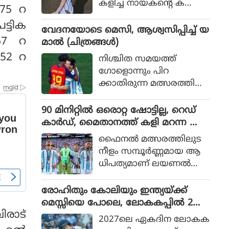
കളിച്ച നായകന്റെ ക
575 റ
രുത്തിൽ അർജന്റീനയ്ക്ക്
ട്ടിക
36 വർഷങ്ങൾക്കു ശേഷം
വേദനയോടെ മെസി, ആശ്വസിപ്പിച്ച് യ
വിശ്വകിരീടം
367 റ
മാൽ (ചിത്രങ്ങൾ)
152 റ
നിശ്ചിത സമയത്ത്
ഗോളൊന്നും പിറ
ക്കാതിരുന്ന മത്സരത്തിൽ
അധിക സമയത്താണ്
സ്‌പെയിൻ ഗോൾ നേടിയ
90 മിനിറ്റിൽ ഒരൊറ്റ ഷോട്ടില്ല, റെഡ്
ത്
കാർഡ്, മൈതാനത്ത് കളി മറന്ന അർ
ജൻ്റീന, സ്പെയിനിന് മാത്രം അർഹത
ഫൈനല്‍ മത്സരത്തിലുട
പ്പെട്ട കിരീടം
നീളം സമ്പൂര്‍ണ്ണമായ ആ
ധിപത്യമാണ് ലയണല്‍
മെസ്സിയുടെ അര്‍ജന്റീന
യുടെ മുകളില്‍ സ്‌പെയിന്‍
രോഹിതും കോലിയും ഇന്ത്യയ്ക്ക്
ചെലുത്തിയത്.
മെസ്സിയെ പോലെ, ലോകകപ്പിൽ 2
ിരാട്
പേരും കളിക്കണമെന്ന് മുഹമ്മദ്
2027ലെ ഏകദിന ലോകക
കൈഫ്