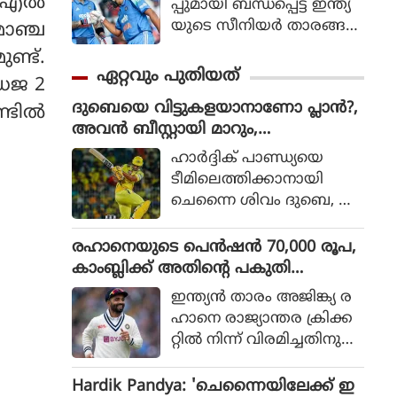
എല്‍
പ്പുമായി ബന്ധപ്പെട്ട് ഇന്ത്യ
യുടെ സീനിയര്‍ താരങ്ങ
മാഞ്ച
ളായ രോഹിത് ശര്‍മ
ണ്ട്.
യുടെയും വിരാട്
ഏറ്റവും പുതിയത്
ഡേജ 2
കോലിയുടെയും ഭാവിയെ
ദുബെയെ വിട്ടുകളയാനാണോ പ്ലാൻ?,
സംബന്ധിച്ചുള്ള ചര്‍ച്ചകള്‍
ടില്‍
അവൻ ബീസ്റ്റായി മാറും,
കൊഴുക്കുന്നതിനിടെ വിഷ
ചെന്നൈയ്ക്ക് മുന്നറിയിപ്പ് നൽകി അ
യത്തില്‍ പ്രതികരണ
ഹാര്‍ദ്ദിക് പാണ്ഡ്യയെ
ശ്വിൻ
വുമായി മുന്‍ ഇന്ത്യന്‍
ടീമിലെത്തിക്കാനായി
താരം മുഹമ്മദ് കൈഫ്.
ചെന്നൈ ശിവം ദുബെ, ഖ
ലീല്‍ അഹമ്മദ് എന്നീ താര
ങ്ങളെ വിട്ടുനല്‍കുമെന്ന്
രഹാനെയുടെ പെൻഷൻ 70,000 രൂപ,
കഴിഞ്ഞ ദിവസങ്ങളില്‍
കാംബ്ലിക്ക് അതിന്റെ പകുതി
റിപ്പോര്‍ട്ടുക
പോലുമില്ല; കാരണം ഇതാണ്
ഇന്ത്യൻ താരം അജിങ്ക്യ ര
ളുണ്ടായിരുന്നു. എന്നാല്‍
ഹാനെ രാജ്യാന്തര ക്രിക്ക
ചെന്നൈ ദുബെയെ
റ്റിൽ നിന്ന് വിരമിച്ചതിനു
കൈവിട്ടാല്‍ അതൊരു വ
പിന്നാലെ ബിസിസിഐ
ലിയ നഷ്ടമാകുമെന്നാണ്
യുടെ പെൻഷൻ സമ്പ്ര
Hardik Pandya: 'ചെന്നൈയിലേക്ക് ഇ
മുന്‍ ചെന്നൈ സൂപ്പര്‍