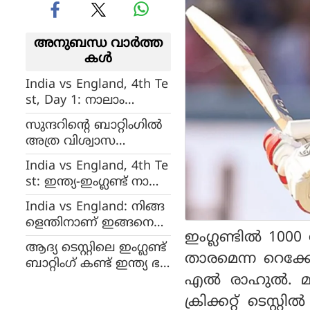
അനുബന്ധ വാര്‍ത്ത
കള്‍
India vs England, 4th Te
st, Day 1: നാലാം
ടെസ്റ്റിൽ നന്നായി തുട
സുന്ദറിന്റെ ബാറ്റിംഗില്‍
ങ്ങി ഇന്ത്യ, ഉച്ചഭക്ഷണ
അത്ര വിശ്വാസ
ത്തിന് പിരിയുമ്പോൾ
മുണ്ടെങ്കില്‍ അവനെ
വിക്കറ്റ് നഷ്ടമില്ലാതെ 7
India vs England, 4th Te
മൂന്നാം നമ്പറില്‍ ഇറ
8 റൺസ്
st: ഇന്ത്യ-ഇംഗ്ലണ്ട് നാലാം
ക്കു, നിര്‍ദേശവുമായി
ടെസ്റ്റ് ഇന്നുമുതല്‍
അശ്വിന്‍
India vs England: നിങ്ങ
മാഞ്ചസ്റ്ററില്‍; കരുണ്‍
ളെന്തിനാണ് ഇങ്ങനെ
നായര്‍ ബെഞ്ചില്‍,
ഇംഗ്ലണ്ടില്‍ 1000
സൗഹൃദം കാണിക്കുന്ന
ബുംറ കളിക്കും
ആദ്യ ടെസ്റ്റിലെ ഇംഗ്ലണ്ട്
തെന്ന് മക്കല്ലം ചോദിച്ചു,
താരമെന്ന റെക്കോ
ബാറ്റിംഗ് കണ്ട് ഇന്ത്യ ഭ
മൂന്നാം ദിവസം നടന്ന
എല്‍ രാഹുല്‍. മാ
യന്നു, ലോർഡ്സിലെ
സംഭവമാണ് കളി
വിജയം ഇംഗ്ലണ്ടിന് വ
ക്രിക്കറ്റ് ടെസ്
മാറ്റിയത്: ഹാരി ബ്രൂക്ക്