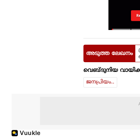
R
അടുത്ത ലേഖനം
വെബ്ദുനിയ വായിക്
ജനപ്രിയം..