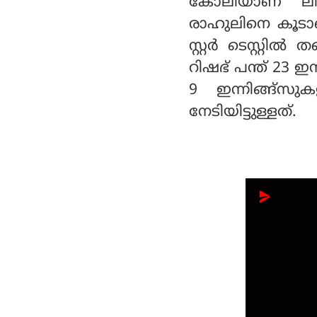
കോലിയാണ് ലി
രാഹുലിനെ കൂടാതെ
സ്റ്റര്‍ ടെസ്റ്റി
റിഷഭ് പന്ത് 23 ഇന
9 ഇന്നിങ്ങ്‌സു
നേടിയിട്ടുള്ളത്.