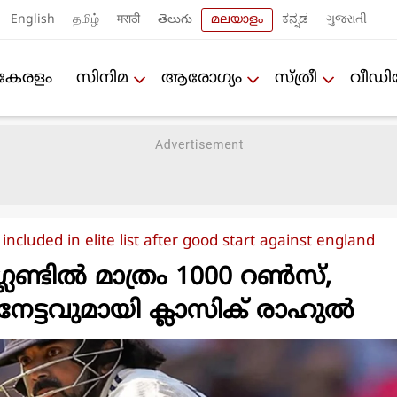
English
தமிழ்
मराठी
తెలుగు
മലയാളം
ಕನ್ನಡ
ગુજરાતી
കേരളം
സിനിമ
ആരോഗ്യം
സ്ത്രീ
വീഡ
included in elite list after good start against england
ഗ്ലണ്ടിൽ മാത്രം 1000 റൺസ്,
േട്ടവുമായി ക്ലാസിക് രാഹുൽ