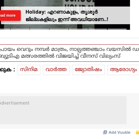
Holiday: എറണാകുളം, തൃശൂർ
ead more
ജില്ലകളിലും ഇന്ന് അവധിയാണേ..!
പ്രായം വെറും നമ്പർ മാത്രം, നാല്പത്തഞ്ചാം വയസിൽ ഡ
ബ്യുടിഎ മത്സരത്തിൽ വിജയിച്ച് വീനസ് വില്യംസ്
കുക :
സിനിമ
വാര്‍ത്ത
ജ്യോതിഷം
ആരോഗ്യം