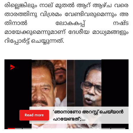
രില്ലെങ്കിലും നാല് മുതല്‍ ആറ് ആഴ്ച വരെ
താരത്തിനു വിശ്രമം വേണ്ടിവരുമെന്നും അ
തിനാല്‍ ലോകകപ്പ് നഷ്ട
മായേക്കുമെന്നുമാണ് ദേശീയ മാധ്യമങ്ങളും
റിപ്പോര്‍ട്ട് ചെയ്യുന്നത്.
'ഞാനാണോ അറസ്റ്റ് ചെയ്യാൻ
Read more
പറയേണ്ടത്';
ടി.ജി.മോഹൻദാസിനെതിരായ