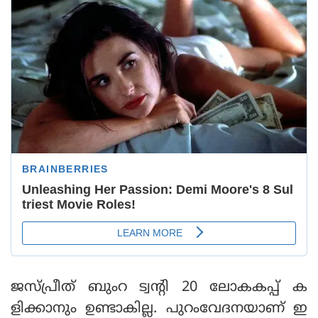
ജസ്പ്രീത് ബുംറ ട്വന്റി 20 ലോകകപ്പ് ക
ളിക്കാനും ഉണ്ടാകില്ല. പുറംവേദനയാണ് ഇ