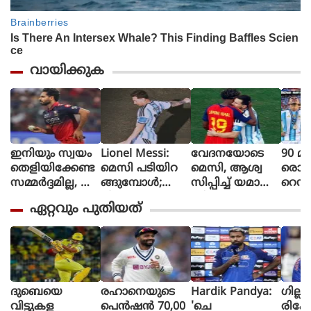
വായിക്കുക
ഇനിയും സ്വയം
Lionel Messi:
വേദനയോടെ
90 മി
തെളിയിക്കേണ്ട
മെസി പടിയിറ
മെസി, ആശ്വ
രൊറ്റ 
സമ്മർദ്ദമില്ല, അ
ങ്ങുമ്പോൾ;
സിപ്പിച്ച് യമാൽ
റെഡ്
വസരങ്ങൾ ല
വീണ്ടും
(ചിത്രങ്ങൾ)
മൈത
ഏറ്റവും പുതിയത്
ഭിച്ചാൽ സ
സാക്ഷിയായി
ളി മ
ന്തോഷം അത്ര
മെറ്റ്‌ലൈഫ്
ൻ്റീന,
മാത്രം : ഭുവ
സ്പെ
നേശ്വർ കുമാർ
മാത
പ്പെട്
ദുബെയെ
രഹാനെയുടെ
Hardik Pandya:
ഗില്ലി
വിട്ടുകള
പെൻഷൻ 70,00
'ചെ
രിക്ക