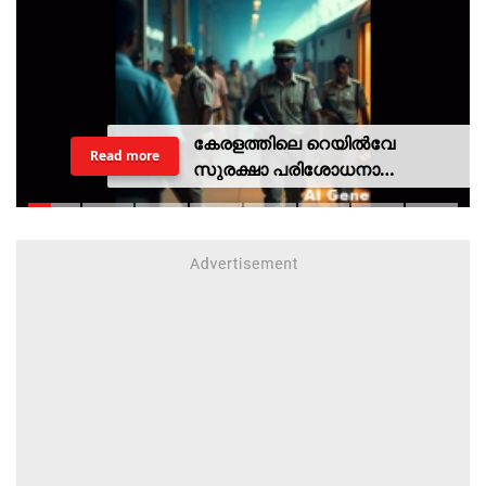
കേരളത്തിലെ റെയില്‍വേ
Read more
സുരക്ഷാ പരിശോധനാ
ദൗത്യമായ ഓപ്പറേഷന്‍
രക്ഷിതയില്‍ അറസ്റ്റിലായത് 33
പേര്‍