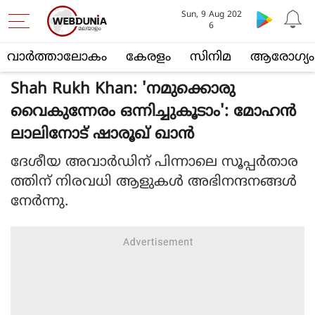
Sun, 9 Aug 202
6
വാര്‍ത്താലോകം
കേരളം
സിനിമ
ആരോഗ്യം
Shah Rukh Khan: 'നമുക്കൊരു
വൈകുന്നേരം ഒന്നിച്ചുകൂടാം': മോഹൻ
ലാലിനോട് ഷാരൂഖ് ഖാൻ
ദേശീയ അവാർഡിന് പിന്നാലെ സൂപ്പർതാര
ത്തിന് നിരവധി ആളുകൾ അഭിനന്ദനങ്ങൾ
നേർന്നു.