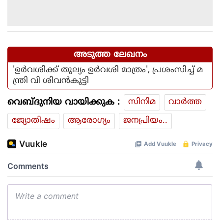
അടുത്ത ലേഖനം
'ഉർവശിക്ക് തുല്യം ഉർവശി മാത്രം', പ്രശംസിച്ച് മ
ന്ത്രി വി ശിവൻകുട്ടി
വെബ്ദുനിയ വായിക്കുക :
സിനിമ
വാര്‍ത്ത
ജ്യോതിഷം
ആരോഗ്യം
ജനപ്രിയം..