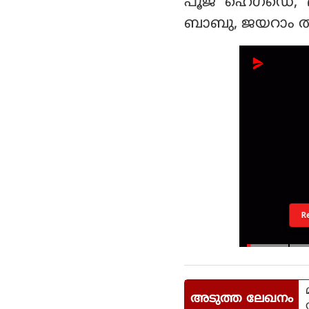
പൂജ ഹെഗ്ഡെ, ഭാഗ
ബാബു, ജയറാം തുട
R
അടുത്ത ലേഖനം