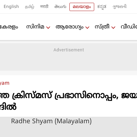
English
தமிழ்
मराठी
తెలుగు
മലയാളം
ಕನ್ನಡ
ગુજરાતી
കേരളം
സിനിമ
ആരോഗ്യം
സ്ത്രീ
വീഡ
hyam
 ക്രിസ്മസ് പ്രഭാസിനൊപ്പം, ജയ
ല്‍