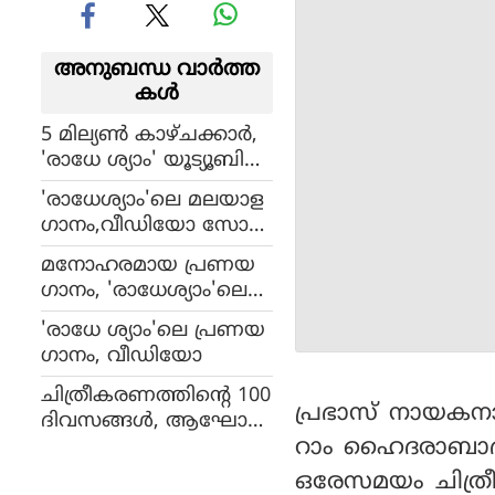
അനുബന്ധ വാര്‍ത്ത
കള്‍
5 മില്യണ്‍ കാഴ്ചക്കാര്‍,
'രാധേ ശ്യാം' യൂട്യൂബില്‍
തരംഗമാകുന്നു
'രാധേശ്യാം'ലെ മലയാള
ഗാനം,വീഡിയോ സോങ്
കണ്ടോ ?
മനോഹരമായ പ്രണയ
ഗാനം, 'രാധേശ്യാം'ലെ
ഈ വീഡിയോ സോങ്
'രാധേ ശ്യാം'ലെ പ്രണയ
കണ്ടോ ?
ഗാനം, വീഡിയോ
ചിത്രീകരണത്തിന്റെ 100
പ്രഭാസ് നായകനാക
ദിവസങ്ങള്‍, ആഘോഷ
റാം ഹൈദരാബാദില്
മാക്കി പ്രഭാസിന്റെ 'ആ
ദിപുരുഷ്' ടീം
ഒരേസമയം ചിത്ര