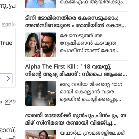
കെജിഎഫ് ആയിരിക്കും
ു.പ്ര
പോലീസ് സംഘത്തിന്റെ ക
ടിക്കിടാക്കയെന്ന ആസിഫ്
ഥയായിരുന്നു 2023ല്‍ പുറ
അലിയുടെ തുറന്നുപറയ
ടിനി ടോമിനെതിരെ കേസെടുക്കാം;
ത്തിറങ്ങിയ സിനിമ പറ
ലും ഒപ്പം വി എസ്
അൻസിബയുടെ പരാതിയിൽ കോട
ഞ്ഞത്.
രോഹിത്- ആസിഫ് അലി
തി നിർദേശം
കേസെടുത്ത് അ
കൂട്ടുക്കെട്ടിലുള്ള വിശ്വാസ
ന്വേഷിക്കാൻ കടവന്ത്ര
വും സിനിമയ്ക്ക് വലിയ
പൊലീസിനാണ് കോട
ഹൈപ്പ് നല്‍കിയിട്ടുണ്ട്.
തിയുടെ നിർദേശം
Alpha The First Kill : ' 18 വയസ്സ്,
നിന്റെ ആദ്യ മിഷന്‍': സ്‌പൈ ആക്ഷ
ന്‍ ചിത്രത്തില്‍ നായികയായി ആലിയ,
ഒരു വലിയ മിഷന്റെ ഭാഗ
ആല്‍ഫ ടീസര്‍ പുറത്ത്
മായി കൊല്ലാന്‍ വരെ
ട്രെയിന്‍ ചെയ്യിക്കപ്പെട്ട
്പം ഈ
പെണ്‍കുട്ടിയായാണ് ആ
ലിയ സിനിമയിലെത്തുന്ന
ഭാരതി രാജയ്ക്ക് മുൻപും പിൻപും, ത
ത്.
മിഴ് സിനിമയെ രണ്ടായി വിഭജിച്ച
ഭാസ്,
സംവിധായകൻ, ഭാരതി രാജ വിട പറ
യഥാര്‍ഥ ഗ്രാമങ്ങളിലേക്ക്
യുമ്പോൾ