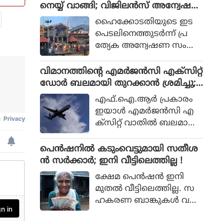
പുതിയ ഡാം നിര്‍മിക്കുക
നെയ്യ് വാങ്ങി; വിജിലന്‍സ് അന്വേഷ
ഭാഗമായി തൃശ്ശൂർ റൗണ്ട്
മാത്രമാണ് ശാശ്വത പ
ണത്തിന് ഹൈക്കോടതി ഉത്തരവ്
മാർക്കറ്റ്, ശക്തൻ മാർക്ക
ഹൈക്കോടതിയുടെ ഇട
രിഹാരമെന്നും മന്ത്രി പറ
റ്റ്, പൂങ്കുന്നം മാർക്കറ്റ്, ഒ
പെടലിനെത്തുടര്‍ന്ന് പ്ര
ഞ്ഞു. മുല്ലപ്പെരിയാറിലെ
ല്ലൂർ മാർക്കറ്റ്, അയ്യ
ത്യേക അന്വേഷണ സംഘ
ജലനിരപ്പ് ഉയര്‍ത്തുമെന്ന
ന്തോൾ മാർക്കറ്റ്,
ങ്ങള്‍ (SIT) അ
തമിഴ്നാട് ബജറ്റ് പ്രഖ്യാപന
കുര്യാച്ചിറ മാർക്കറ്റ് എ
ന്വേഷിക്കുന്ന മൂന്നാമത്തെ
വിമാനത്തിന്റെ എമര്‍ജന്‍സി എക്‌സിറ്റ്
ത്തോട് പ്രതികരിക്കുക
ന്നിവിടങ്ങളിലെ പ്രദേശ
ശബരിമല വിവാദമാണിത്.
ഡോര്‍ ബലമായി തുറക്കാന്‍ ശ്രമിച്ചു;
യായിരുന്നു മന്ത്രി.
വാസികളുമായി സംവാദം
മലയാളി പിടിയില്‍
എഫ്.ഐ.ആര്‍ പ്രകാരം
നടത്തി.
ഇയാള്‍ എമര്‍ജന്‍സി എ
ക്‌സിറ്റ് വാതില്‍ ബലമായി
തുറക്കാന്‍ ശ്രമിക്കുകയും
എമര്‍ജന്‍സി വിന്‍ഡോ
പെൻഷനിൽ കടുംവെട്ടുമായി സതീശ
പാനല്‍ തകര്‍ക്കുകയും
ൻ സർക്കാർ; ഇനി വീട്ടിലെത്തില്ല !
ചെയ്തു.
ക്ഷേമ പെൻഷൻ ഇനി
മുതൽ വീട്ടിലെത്തില്ല. സ
ഹകരണ ബാങ്കുകൾ വഴി
ക്ഷേമ പെൻഷൻ