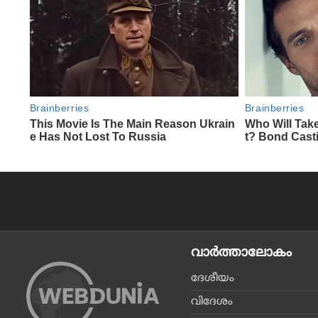
വാര്‍ത്താലോകം
ദേശീയം
വിദേശം