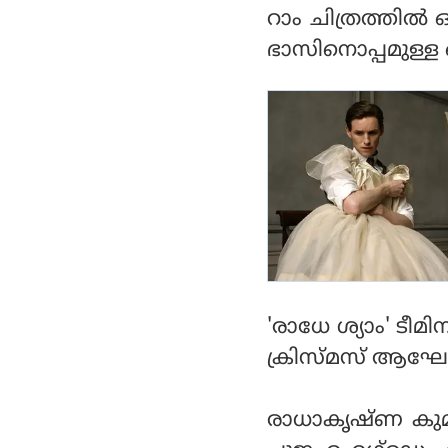
റാം ചിത്രത്തില്‍
ഭാസിനൊപ്പമുള്ള 
'രാധേ ശ്യാം' ടീ
ക്രിസ്മസ് ആഘോഷി
രാധാകൃഷ്ണ കുമാര