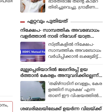
ജഗപതി
ഭാരതിരാജ തന്റെ കാമറ
തിരിച്ചുവെച്ചു. ഗ്രാമീണ
ജീവിതം അതിന്റെ പച്ച
യായ തലത്തില്‍ ആ
ഏറ്റവും പുതിയത്
വിഷ്‌കരിച്ചുകൊണ്ടാണ്
നിക്ഷേപ- സാമ്പത്തിക അവബോധം
ഭാരതിരാജ വിപ്ലവം
വളർത്താൻ നാരി നിവേശ് യാത്ര
തീര്‍ത്തത്.
സംഘടിപ്പിച്ചു
സ്ത്രീകളിൽ നിക്ഷേപ-
സാമ്പത്തിക അവബോധം
വർധിപ്പിക്കാൻ ലക്ഷ്യമിട്ട്
എച്ച്.ഡി.എഫ്.സി. മ്യൂച്വൽ
ഫണ്ട് നടത്തിയ നാരി
മുല്ലപ്പെരിയാറില്‍ ജലനിരപ്പ് ഉയ
നിവേശ് യാത്രയുടെ
ര്‍ത്താന്‍ കേരളം അനുവദിക്കില്ലെന്ന്
തൃശ്ശൂരിലെ പര്യടനം സ
മന്ത്രി മോന്‍സ് ജോസഫ്
'തമിഴ്നാടിന് വെള്ളം, കേര
മാപിച്ചു. ജൂൺ 26-ന്
ളത്തിന് സുരക്ഷ' എന്ന
ചെന്നൈയിൽ നിന്നും ആ
താണ് ഈ വിഷയത്തില്‍
രംഭിച്ച ഈ രാജ്യവ്യാപക
സംസ്ഥാന സര്‍ക്കാരിന്റെ
നിക്ഷേപക വിദ്യാഭ്യാസ-അ
ാനം,
കൃത്യമായ നിലപാടെന്നും
ശബരിമലയിലേക്ക് ഉയര്‍ന്ന വിലയ്ക്ക്
വബോധ പരിപാടിയുടെ