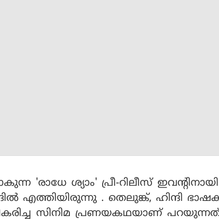
ുന്ന 'രാധേ ശ്യാം' പ്രീ-റിലീസ് ഇവന്റിനാ
‍ എത്തിയിരുന്നു . തെലുങ്ക്, ഹിന്ദി ഭാഷക
ീകരിച്ച സിനിമ പ്രണയകഥയാണ് പറയുന്നത