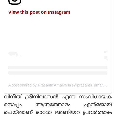
View this post on Instagram
A post shared by Prasanth Amaravila (@prasanth_amaravila)
വിനീത് ശ്രീനിവാസന്‍ എന്ന സംവിധായക
നൊപ്പം അത്രത്തോളം എന്‍ജോയ്
ചെയ്താണ് ഓരോ അണിയറ പ്രവര്‍ത്തക