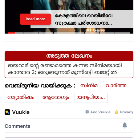
കേരളത്തിലെ റെയില്‍വേ
Read more
സുരക്ഷാ പരിശോധനാ
ദൗത്യമായ ഓപ്പറേഷന്‍
രക്ഷിതയില്‍ അറസ്റ്റിലായത് 33
പേര്‍
അടുത്ത ലേഖനം
ജയറാമിന്റെ രണ്ടാമത്തെ കന്നട സിനിമയായി
കാന്താര 2; ഒരുങ്ങുന്നത് മൂന്നിരട്ടി ബജറ്റില്‍
വെബ്ദുനിയ വായിക്കുക :
സിനിമ
വാര്‍ത്ത
ജ്യോതിഷം
ആരോഗ്യം
ജനപ്രിയം..